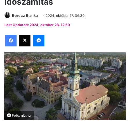
időszámítás
Berecz Blanka
2024, október 27. 06:30
Last Updated: 2024, október 28. 12:50
Facebook
X
Messenger
Fotó: nlc.hu