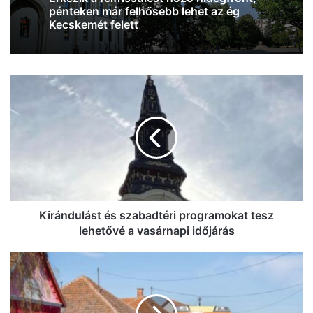
2026, augusztus 6. 18:01
szombattól már csak másodfokú lesz a
hőségriasztás
Kirándulást
Érkezik a felfrissülést hozó hidegfront,
és
pénteken már felhősebb lehet az ég
szabadtéri
Kecskemét felett
programokat
tesz
lehetővé
a
vasárnapi
időjárás
Kirándulást és szabadtéri programokat tesz
lehetővé a vasárnapi időjárás
Elütöttek
egy
hároméves
kislányt