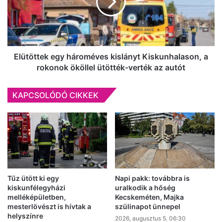
Kiskunhalason,
a
rokonok
ököllel
ütötték-
verték
Elütöttek egy hároméves kislányt Kiskunhalason, a
az
rokonok ököllel ütötték-verték az autót
autót
KAPCSOLÓDÓ CIKKEK
Tűz ütött ki egy
Napi pakk: továbbra is
kiskunfélegyházi
uralkodik a hőség
melléképületben,
Kecskeméten, Majka
mesterlövészt is hívtak a
szülinapot ünnepel
helyszínre
2026, augusztus 5. 06:30