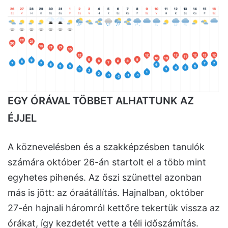
EGY ÓRÁVAL TÖBBET ALHATTUNK AZ
ÉJJEL
A köznevelésben és a szakképzésben tanulók
számára október 26-án startolt el a több mint
egyhetes pihenés. Az őszi szünettel azonban
más is jött: az óraátállítás. Hajnalban, október
27-én hajnali háromról kettőre tekertük vissza az
órákat, így kezdetét vette a téli időszámítás.