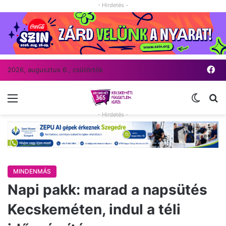
- Hirdetés -
Fa
2026, augusztus 6., csütörtök
Menü
Switch
Ke
- Hirdetés -
MINDENMÁS
Napi pakk: marad a napsütés
Kecskeméten, indul a téli