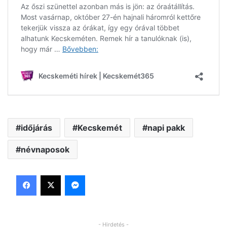
időjárás
Kecskemét
napi pakk
névnaposok
Facebook
X
Messenger
- Hirdetés -