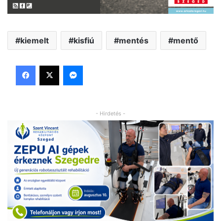
kiemelt
kisfiú
mentés
mentő
Facebook
X
Messenger
- Hirdetés -