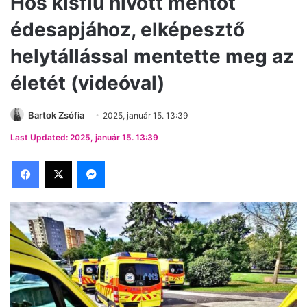
Hős kisfiú hívott mentőt
édesapjához, elképesztő
helytállással mentette meg az
életét (videóval)
Bartok Zsófia
2025, január 15. 13:39
Last Updated: 2025, január 15. 13:39
Facebook
X
Messenger