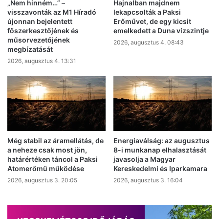
„Nem hinném…” –
Hajnalban majdnem
visszavonták az M1 Híradó
lekapcsolták a Paksi
újonnan bejelentett
Erőművet, de egy kicsit
főszerkesztőjének és
emelkedett a Duna vízszintje
műsorvezetőjének
2026, augusztus 4. 08:43
megbízatását
2026, augusztus 4. 13:31
Még stabil az áramellátás, de
Energiaválság: az augusztus
a neheze csak most jön,
8-i munkanap elhalasztását
határértéken táncol a Paksi
javasolja a Magyar
Atomerőmű működése
Kereskedelmi és Iparkamara
2026, augusztus 3. 20:05
2026, augusztus 3. 16:04