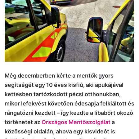
Még decemberben kérte a mentők gyors
segítségét egy 10 éves kisfiú, aki apukájával
kettesben tartózkodott pécsi otthonukban,
mikor lefekvést követően édesapja felkiáltott és
rángatózni kezdett – így kezdte a libabőrt okozó
történetet az
Országos Mentőszolgálat
a
közösségi oldalán, ahova egy kisvideót is