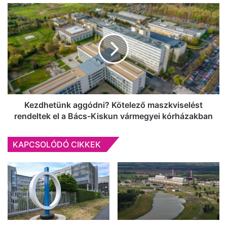
a
Kezdhetünk
helyszínen
aggódni?
volt
Kötelező
(videóval)
maszkviselést
rendeltek
el
a
Bács-
Kiskun
vármegyei
Kezdhetünk aggódni? Kötelező maszkviselést
kórházakban
rendeltek el a Bács-Kiskun vármegyei kórházakban
KAPCSOLÓDÓ CIKKEK