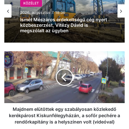
KÖZÉLET
2026, augusztus 7. 18:36
Ismét Mészáros érdekeltségű cég nyert
közbeszerzést, Vitézy Dávid is
megszólalt az ügyben
Majdnem
elütöttek
egy
szabályosan
közlekedő
kerékpárost
Kiskunfélegyházán,
a
sofőr
pechére
Majdnem elütöttek egy szabályosan közlekedő
a
kerékpárost Kiskunfélegyházán, a sofőr pechére a
rendőrkapitány
rendőrkapitány is a helyszínen volt (videóval)
is