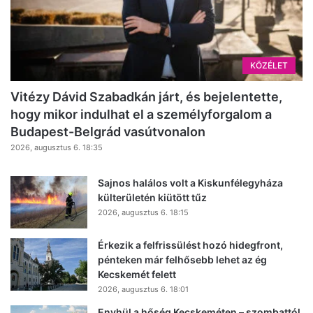
KÖZÉLET
Vitézy Dávid Szabadkán járt, és bejelentette,
hogy mikor indulhat el a személyforgalom a
Budapest-Belgrád vasútvonalon
2026, augusztus 6. 18:35
Sajnos halálos volt a Kiskunfélegyháza
külterületén kiütött tűz
2026, augusztus 6. 18:15
Érkezik a felfrissülést hozó hidegfront,
pénteken már felhősebb lehet az ég
Kecskemét felett
2026, augusztus 6. 18:01
Enyhül a hőség Kecskeméten – szombattól