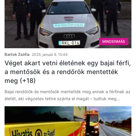
MINDENMÁS
Bartok Zsófia
2025, január 9. 15:44
Véget akart vetni életének egy bajai férfi,
a mentősök és a rendőrök mentették
meg (+18)
Bajai rendőrök és mentősök mentették meg annak a férfinak az
életét, aki végzetes tettre szánta el magát – tudtuk meg…