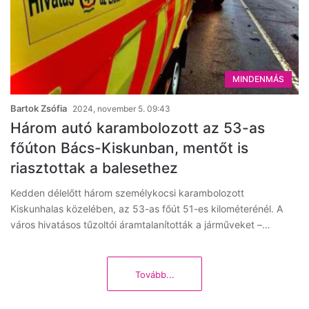
MINDENMÁS
Bartok Zsófia
2024, november 5. 09:43
Három autó karambolozott az 53-as
főúton Bács-Kiskunban, mentőt is
riasztottak a balesethez
Kedden délelőtt három személykocsi karambolozott
Kiskunhalas közelében, az 53-as főút 51-es kilométerénél. A
város hivatásos tűzoltói áramtalanították a járműveket –…
Tovább...