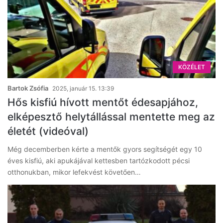
KÖZÉLET
Bartok Zsófia
2025, január 15. 13:39
Hős kisfiú hívott mentőt édesapjához,
elképesztő helytállással mentette meg az
életét (videóval)
Még decemberben kérte a mentők gyors segítségét egy 10
éves kisfiú, aki apukájával kettesben tartózkodott pécsi
otthonukban, mikor lefekvést követően…