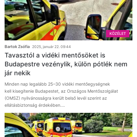
KÖZÉLET
Bartok Zsófia
2025, január 22. 09:44
Tavasztól a vidéki mentősöket is
Budapestre vezénylik, külön pótlék nem
jár nekik
Minden nap legalább 25–30 vidéki mentőegységnek
kell kisegítenie Budapestet, az Országos Mentőszolgálat
(OMSZ) nyilvánosságra került belső levél szerint az
ellátásbiztonság érdekében.…