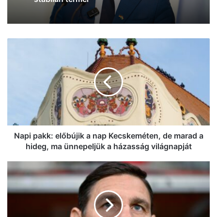
Híradó újonnan bejelentett
főszerkesztőjének és
műsorvezetőjének megbízatását
Magyar Péter: Az utolsó paksi turbina
Napi
stabilan termel
pakk:
előbújik
a
nap
Kecskeméten,
de
marad
a
hideg,
Napi pakk: előbújik a nap Kecskeméten, de marad a
ma
hideg, ma ünnepeljük a házasság világnapját
ünnepeljük
a
Nem
házasság
tudott
világnapját
nyerni
a
Kecskemét
Nyíregyházán