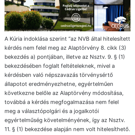
A Kúria indoklása szerint “az NVB által hitelesített
kérdés nem felel meg az Alaptörvény 8. cikk (3)
bekezdés a) pontjában, illetve az Nsztv. 9. § (1)
bekezdésében foglalt feltételeknek, mivel a
kérdésben való népszavazás törvénysértő
állapotot eredményezhetne, egyértelműen
következne belőle az Alaptörvény módosítása,
továbbá a kérdés megfogalmazása nem felel
meg a választópolgári és a jogalkotói
egyértelműség követelményének, így az Nsztv.
11. § (1) bekezdése alapján nem volt hitelesíthető.