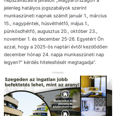
népszavazásra javasolt „Magyarországon a
jelenleg hatályos jogszabályok szerint
munkaszüneti napnak számít január 1., március
15., nagypéntek, húsvéthétfő, május 1.,
pünkösdhétfő, augusztus 20., október 23.,
november 1. és december 25-26. Egyetért Ön
azzal, hogy a 2025-ös naptári évtől kezdődően
december hónap 24. napja munkaszüneti nap
legyen?” kérdés hitelesítését megtagadja”.
- Hirdetés -