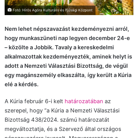
Fotó: Hírös Agóra Kulturális és Ifjúsági Központ
Nem lehet népszavazást kezdeményezni arról,
hogy munkaszüneti nap legyen december 24-e
– közölte a Jobbik. Tavaly a kereskedelmi
alkalmazottak kezdeményezték, aminek helyt is
adott a Nemzeti Választási Bizottság, de végül
egy magánszemély elkaszálta
,
így került a Kúria
elé a kérdés.
A Kúria február 6-i kelt
határozatában
az
szerepel, hogy “a Kúria a Nemzeti Választási
Bizottság 438/2024. számú határozatát
megváltoztatja, és a Szervező által országos