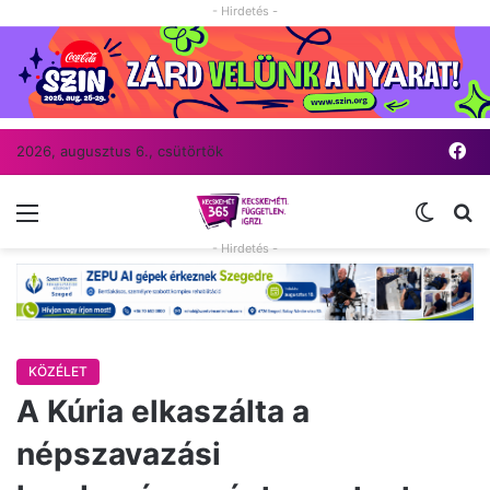
- Hirdetés -
Fa
2026, augusztus 6., csütörtök
Menü
Switch
Ke
- Hirdetés -
KÖZÉLET
A Kúria elkaszálta a
népszavazási