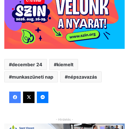
december 24
kiemelt
munkaszüneti nap
népszavazás
Facebook
X
Messenger
- Hirdetés -