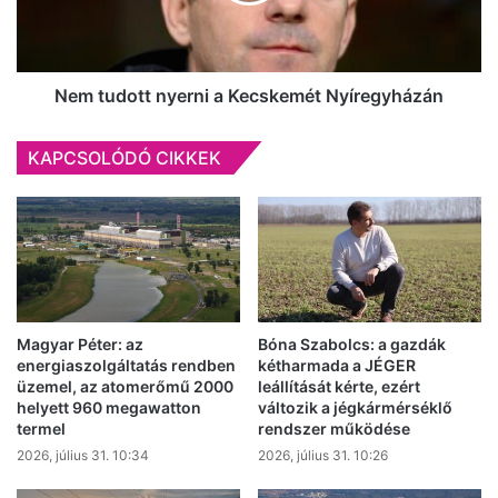
Nem tudott nyerni a Kecskemét Nyíregyházán
KAPCSOLÓDÓ CIKKEK
Magyar Péter: az
Bóna Szabolcs: a gazdák
energiaszolgáltatás rendben
kétharmada a JÉGER
üzemel, az atomerőmű 2000
leállítását kérte, ezért
helyett 960 megawatton
változik a jégkármérséklő
termel
rendszer működése
2026, július 31. 10:34
2026, július 31. 10:26