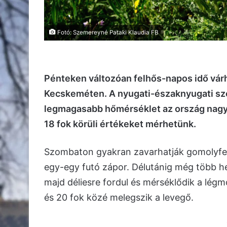
Fotó: Szemereyné Pataki Klaudia FB
Pénteken változóan felhős-napos idő várh
Kecskeméten. A nyugati-északnyugati szél
legmagasabb hőmérséklet az ország nagy 
18 fok körüli értékeket mérhetünk.
Szombaton gyakran zavarhatják gomolyfelh
egy-egy futó zápor. Délutánig még több he
majd déliesre fordul és mérséklődik a légm
és 20 fok közé melegszik a levegő.