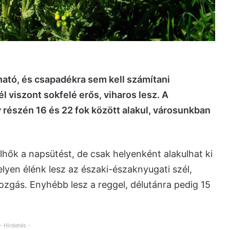
ató, és csapadékra sem kell számítani
 viszont sokfelé erős, viharos lesz. A
részén 16 és 22 fok között alakul, városunkban
ők a napsütést, de csak helyenként alakulhat ki
lyen élénk lesz az északi-északnyugati szél,
ozgás. Enyhébb lesz a reggel, délutánra pedig 15
- Hirdetés -