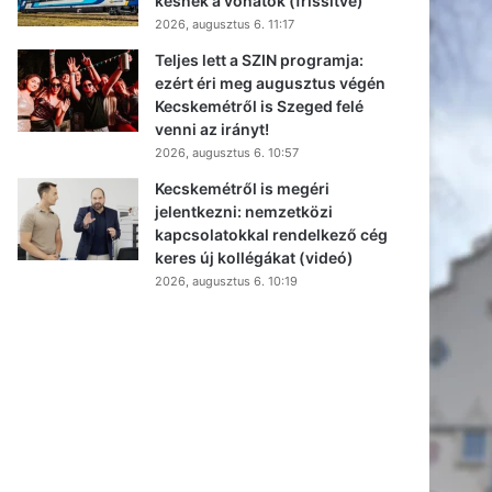
késnek a vonatok (frissítve)
2026, augusztus 6. 11:17
Teljes lett a SZIN programja:
ezért éri meg augusztus végén
Kecskemétről is Szeged felé
venni az irányt!
2026, augusztus 6. 10:57
Kecskemétről is megéri
jelentkezni: nemzetközi
kapcsolatokkal rendelkező cég
keres új kollégákat (videó)
2026, augusztus 6. 10:19