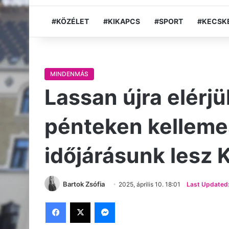
#KÖZÉLET
#KIKAPCS
#SPORT
#KECSK
MINDENMÁS
Lassan újra elérjü
pénteken kellemes
időjárásunk lesz
Bartok Zsófia
2025, április 10. 18:01
Last Updated: 
Facebook
X
Messenger