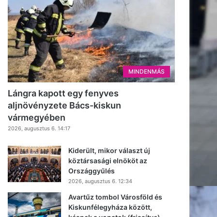
MINDENMÁS
Lángra kapott egy fenyves
aljnövényzete Bács-kiskun
vármegyében
2026, augusztus 6. 14:17
Kiderült, mikor választ új
köztársasági elnököt az
Országgyűlés
2026, augusztus 6. 12:34
Avartűz tombol Városföld és
Kiskunfélegyháza között,