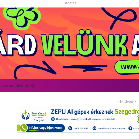
- Hirdetés -
névnapot kívánunk!
- Hirdetés -