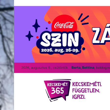
Berta, Bettina
2026, augusztus 6., csütörtök
, boldog 