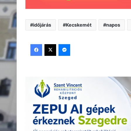
időjárás
Kecskemét
napos
Facebook
X
Messenger