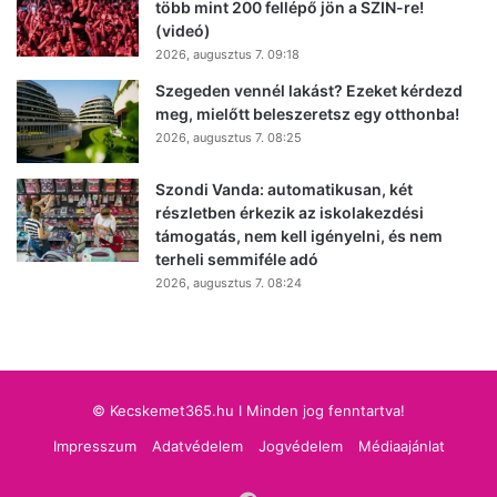
több mint 200 fellépő jön a SZIN-re!
(videó)
2026, augusztus 7. 09:18
Szegeden vennél lakást? Ezeket kérdezd
meg, mielőtt beleszeretsz egy otthonba!
2026, augusztus 7. 08:25
Szondi Vanda: automatikusan, két
részletben érkezik az iskolakezdési
támogatás, nem kell igényelni, és nem
terheli semmiféle adó
2026, augusztus 7. 08:24
© Kecskemet365.hu I Minden jog fenntartva!
Impresszum
Adatvédelem
Jogvédelem
Médiaajánlat