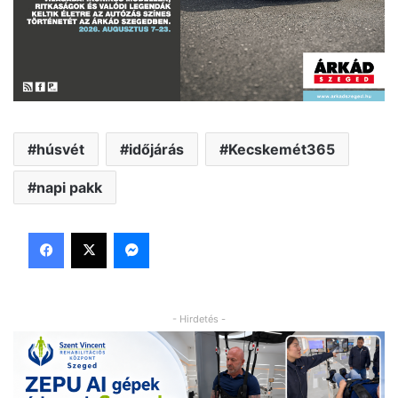
húsvét
időjárás
Kecskemét365
napi pakk
Facebook
X
Messenger
- Hirdetés -