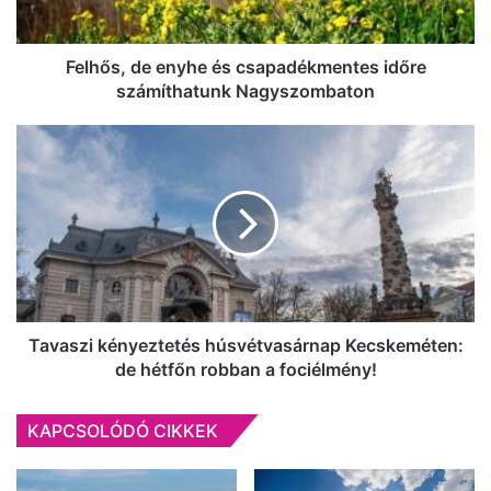
Nagyszombaton
Felhős, de enyhe és csapadékmentes időre
számíthatunk Nagyszombaton
Tavaszi
kényeztetés
húsvétvasárnap
Kecskeméten:
de
hétfőn
robban
a
fociélmény!
Tavaszi kényeztetés húsvétvasárnap Kecskeméten:
de hétfőn robban a fociélmény!
KAPCSOLÓDÓ CIKKEK