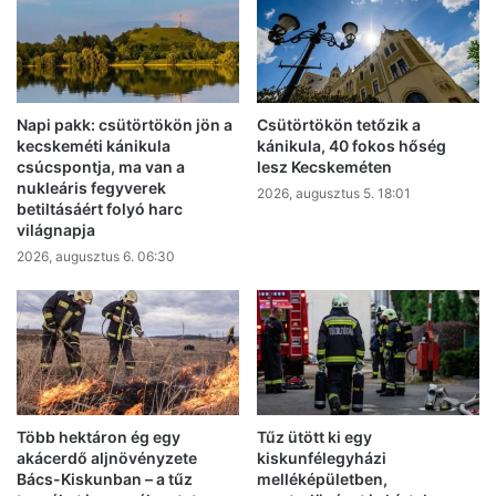
Napi pakk: csütörtökön jön a
Csütörtökön tetőzik a
kecskeméti kánikula
kánikula, 40 fokos hőség
csúcspontja, ma van a
lesz Kecskeméten
nukleáris fegyverek
2026, augusztus 5. 18:01
betiltásáért folyó harc
világnapja
2026, augusztus 6. 06:30
Több hektáron ég egy
Tűz ütött ki egy
akácerdő aljnövényzete
kiskunfélegyházi
Bács-Kiskunban – a tűz
melléképületben,