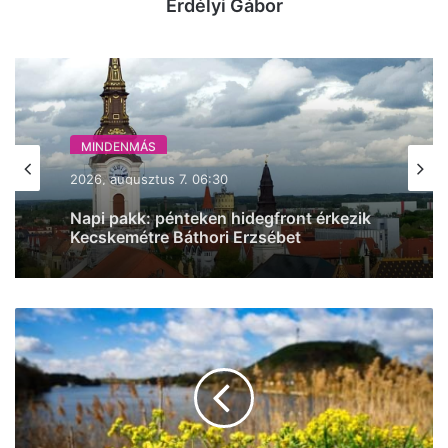
Erdélyi Gábor
MINDENMÁS
2026, augusztus 7. 06:30
Napi pakk: pénteken hidegfront érkezik
Kecskemétre Báthori Erzsébet
születésnapján
Felhős,
de
enyhe
és
csapadékmentes
időre
számíthatunk