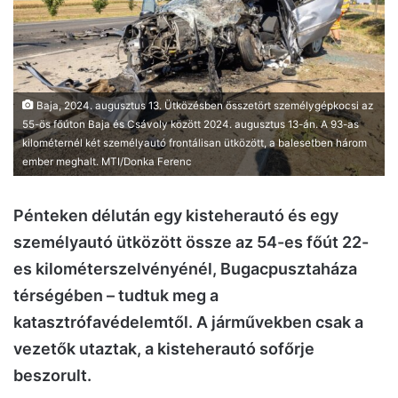
Baja, 2024. augusztus 13. Ütközésben összetört személygépkocsi az
55-ös főúton Baja és Csávoly között 2024. augusztus 13-án. A 93-as
kilométernél két személyautó frontálisan ütközött, a balesetben három
ember meghalt. MTI/Donka Ferenc
Pénteken délután egy kisteherautó és egy
személyautó ütközött össze az 54-es főút 22-
es kilométerszelvényénél, Bugacpusztaháza
térségében – tudtuk meg a
katasztrófavédelemtől. A járművekben csak a
vezetők utaztak, a kisteherautó sofőrje
beszorult.