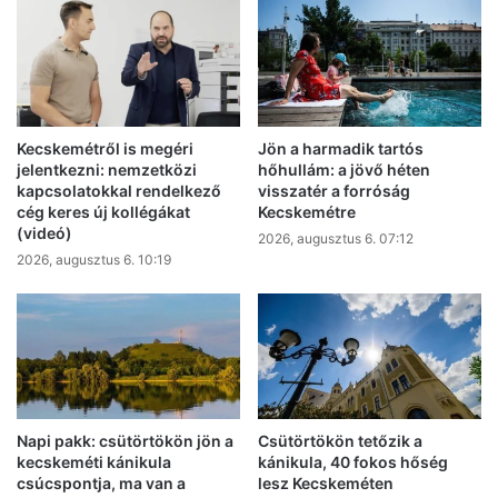
Kecskemétről is megéri
Jön a harmadik tartós
jelentkezni: nemzetközi
hőhullám: a jövő héten
kapcsolatokkal rendelkező
visszatér a forróság
cég keres új kollégákat
Kecskemétre
(videó)
2026, augusztus 6. 07:12
2026, augusztus 6. 10:19
Napi pakk: csütörtökön jön a
Csütörtökön tetőzik a
kecskeméti kánikula
kánikula, 40 fokos hőség
csúcspontja, ma van a
lesz Kecskeméten