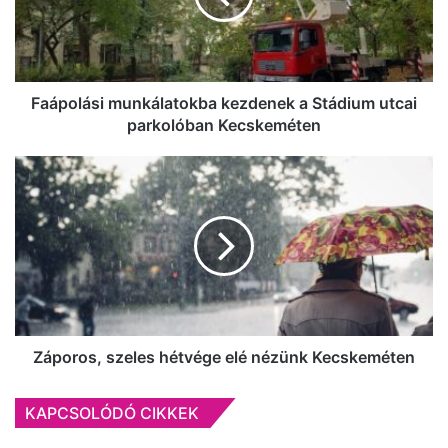
utcai
parkolóban
Kecskeméten
Faápolási munkálatokba kezdenek a Stádium utcai
parkolóban Kecskeméten
Záporos,
szeles
hétvége
elé
nézünk
Kecskeméten
Záporos, szeles hétvége elé nézünk Kecskeméten
KAPCSOLÓDÓ CIKKEK