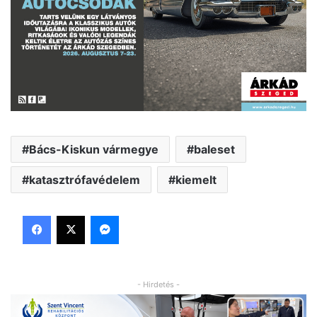
Bács-Kiskun vármegye
baleset
katasztrófavédelem
kiemelt
Facebook
X
Messenger
- Hirdetés -