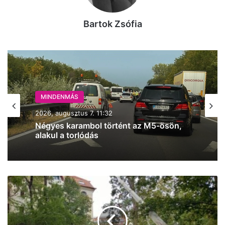
Bartok Zsófia
MINDENMÁS
MINDENMÁS
2026, augusztus 7. 11:32
2026, augusztus 7. 10:27
Négyes karambol történt az M5-ösön,
alakul a torlódás
Több mint 6000 gyerek sportolását
Faápolási
támogatja a kecskeméti Mercedes-Benz
munkálatokba
Gyár TAO-programja
kezdenek
a
Stádium