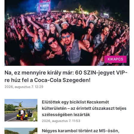
KIKAPCS
Na, ez mennyire király már: 60 SZIN-jegyet VIP-
re húz fel a Coca-Cola Szegeden!
2026, augusztus 7. 12:29
Elütöttek egy biciklist Kecskemét
külterületén – az érintett útszakaszt teljes
szélességében lezárták
2026, augusztus 7. 11:53
Négyes karambol történt az M5-ösön,