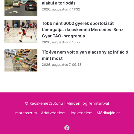
alakul a torlódás
2026, augusztus 7. 11:32
Több mint 6000 gyerek sportolását
támogatja a kecskeméti Mercedes-Benz
Gyár TAO-programja
2026, augusztus 7. 10:27
Tíz éve nem volt olyan alacsony az infláció,
mint most
2026, augusztus 7. 09:43
© Kecskemet365.hu I Minden jog fenntartva!
Impresszum
Adatvédelem
Jogvédelem
Médiaajánlat
Facebook