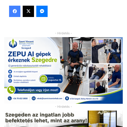
Facebook
X
Messenger
- Hirdetés -
- Hirdetés -