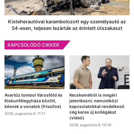
esen,
teljesen
lezárták
az
Kisteherautóval karambolozott egy személyautó az
érintett
54-esen, teljesen lezárták az érintett útszakaszt
útszakaszt
KAPCSOLÓDÓ CIKKEK
Avartűz tombol Városföld és
Kecskemétről is megéri
Kiskunfélegyháza között,
jelentkezni: nemzetközi
késnek a vonatok (frissítve)
kapcsolatokkal rendelkező
cég keres új kollégákat
2026, augusztus 6. 11:17
(videó)
2026, augusztus 6. 10:19