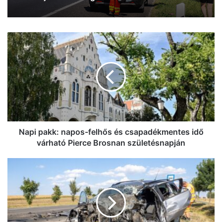
Napi
pakk:
napos-
felhős
és
csapadékmentes
idő
várható
Pierce
Brosnan
Napi pakk: napos-felhős és csapadékmentes idő
születésnapján
várható Pierce Brosnan születésnapján
Kisteherautóval
karambolozott
egy
személyautó
az
54-