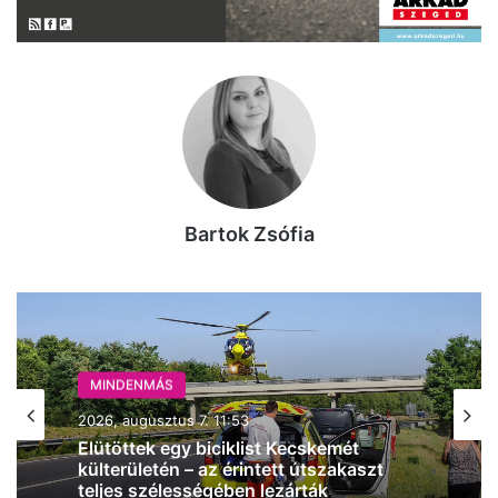
Bartok Zsófia
MINDENMÁS
2026, augusztus 7. 11:32
Négyes karambol történt az M5-ösön,
alakul a torlódás