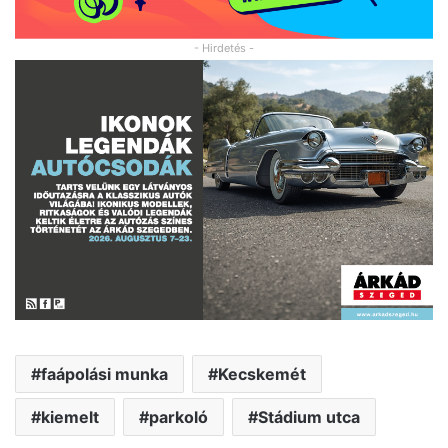
- Hirdetés -
faápolási munka
Kecskemét
kiemelt
parkoló
Stádium utca