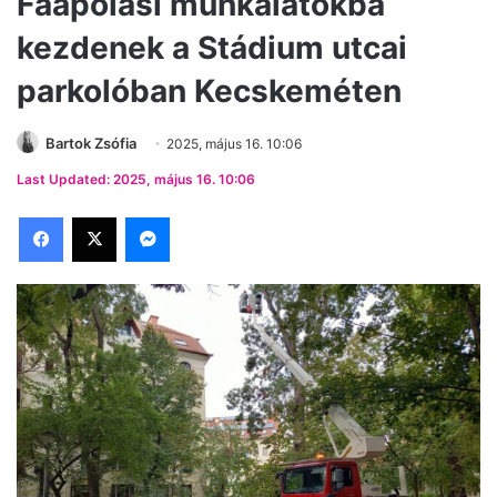
Faápolási munkálatokba
kezdenek a Stádium utcai
parkolóban Kecskeméten
Bartok Zsófia
2025, május 16. 10:06
Last Updated: 2025, május 16. 10:06
Facebook
X
Messenger