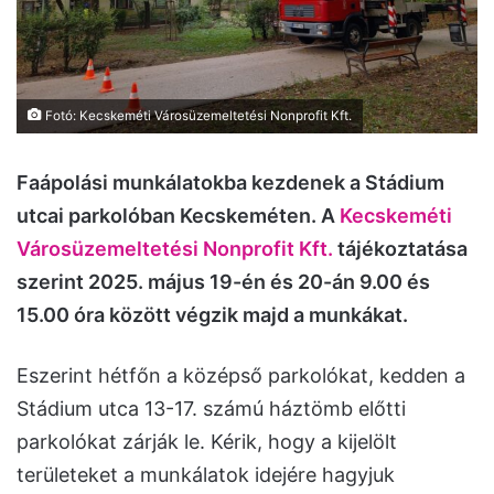
Fotó: Kecskeméti Városüzemeltetési Nonprofit Kft.
Faápolási munkálatokba kezdenek a Stádium
utcai parkolóban Kecskeméten. A
Kecskeméti
Városüzemeltetési Nonprofit Kft.
tájékoztatása
szerint 2025. május 19-én és 20-án 9.00 és
15.00 óra között végzik majd a munkákat.
Eszerint hétfőn a középső parkolókat, kedden a
Stádium utca 13-17. számú háztömb előtti
parkolókat zárják le. Kérik, hogy a kijelölt
területeket a munkálatok idejére hagyjuk