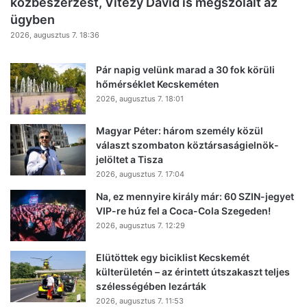
közbeszerzést, Vitézy Dávid is megszólalt az
ügyben
2026, augusztus 7. 18:36
Pár napig velünk marad a 30 fok körüli
hőmérséklet Kecskeméten
2026, augusztus 7. 18:01
Magyar Péter: három személy közül
választ szombaton köztársaságielnök-
jelöltet a Tisza
2026, augusztus 7. 17:04
Na, ez mennyire király már: 60 SZIN-jegyet
VIP-re húz fel a Coca-Cola Szegeden!
2026, augusztus 7. 12:29
Elütöttek egy biciklist Kecskemét
külterületén – az érintett útszakaszt teljes
szélességében lezárták
2026, augusztus 7. 11:53