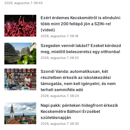
2026, augusztus 7. 09:43
Ezért érdemes Kecskemétről is elindulni:
több mint 200 fellépő jön a SZIN-re!
(videó)
2026, augusztus 7. 09:18
Szegeden vennél lakást? Ezeket kérdezd
meg, mielőtt beleszeretsz egy otthonba!
2026, augusztus 7. 08:25
Szondi Vanda: automatikusan, két
részletben érkezik az iskolakezdési
támogatás, nem kell igényelni, és nem
terheli semmiféle adó
2026, augusztus 7. 08:24
Napi pakk: pénteken hidegfront érkezik
Kecskemétre Báthori Erzsébet
születésnapján
2026, augusztus 7. 06:30