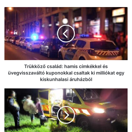
Trükköző
család:
hamis
címkékkel
és
üvegvisszaváltó
kuponokkal
csaltak
ki
milliókat
Trükköző család: hamis címkékkel és
egy
üvegvisszaváltó kuponokkal csaltak ki milliókat egy
kiskunhalasi
kiskunhalasi áruházból
áruházból
Nyomkövető
kutya
segített
megtalálni
egy
nénit
Bács-