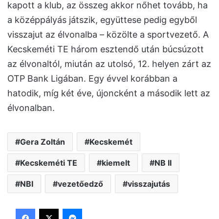
kapott a klub, az összeg akkor nőhet tovább, ha
a középpályás játszik, együttese pedig egyből
visszajut az élvonalba – közölte a sportvezető. A
Kecskeméti TE három esztendő után búcsúzott
az élvonaltól, miután az utolsó, 12. helyen zárt az
OTP Bank Ligában. Egy évvel korábban a
hatodik, míg két éve, újoncként a második lett az
élvonalban.
Gera Zoltán
Kecskemét
Kecskeméti TE
kiemelt
NB II
NBI
vezetőedző
visszajutás
Facebook
X
Messenger