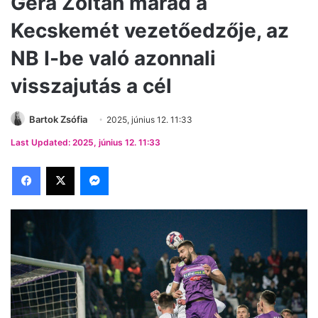
Gera Zoltán marad a
Kecskemét vezetőedzője, az
NB I-be való azonnali
visszajutás a cél
Bartok Zsófia
2025, június 12. 11:33
Last Updated: 2025, június 12. 11:33
Facebook
X
Messenger