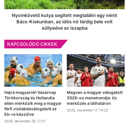
Kiskunban,
az
idős
Nyomkövető kutya segített megtalálni egy nénit
nő
Bács-Kiskunban, az idős nő térdig bele volt
térdig
süllyedve az iszapba
bele
volt
KAPCSOLÓDÓ CIKKEK
süllyedve
az
iszapba
Hajrá magyarok! Vasárnap
Megvan a magyar válogatott
Törökország és Hollandia
2026-os menetrendje: tíz
ellen mérkőzik meg a magyar
mérkőzés a láthatáron
férfi vízilabdaválogatott az
2025, november 17. 14:22
Eb-re készülve
2025, december 28. 17:21