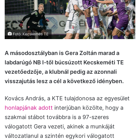
Fotó: Kecskeméti TE
A másodosztályban is Gera Zoltán marad a
labdarúgó NB I-től búcsúzott Kecskeméti TE
vezetőedzője, a klubnál pedig az azonnali
visszajutás lesz a cél a következő idényben.
Kovács András, a KTE tulajdonosa az egyesület
honlapjának adott
interjúban közölte, hogy a
szakmai stábot továbbra is a 97-szeres
válogatott Gera vezeti, akinek a munkáját
változatlanul a szintén egykori válogatott