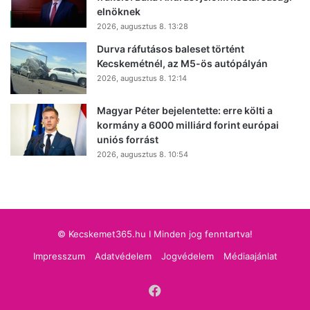
elnöknek
2026, augusztus 8. 13:28
Durva ráfutásos baleset történt
Kecskemétnél, az M5-ös autópályán
2026, augusztus 8. 12:14
Magyar Péter bejelentette: erre költi a
kormány a 6000 milliárd forint európai
uniós forrást
2026, augusztus 8. 10:54
© Kecskemet365.hu I Minden jog fenntartva!
Impresszum
Adatvédelem
Jogvédelem
Médiaajánlat
Facebook