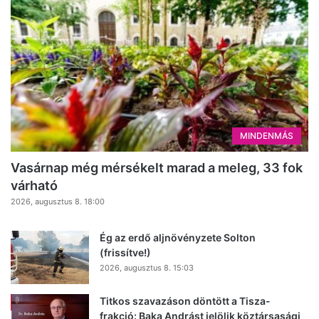
MINDENMÁS
Vasárnap még mérsékelt marad a meleg, 33 fok
várható
2026, augusztus 8. 18:00
Ég az erdő aljnövényzete Solton
(frissítve!)
2026, augusztus 8. 15:03
Titkos szavazáson döntött a Tisza-
frakció: Baka Andrást jelölik köztársasági