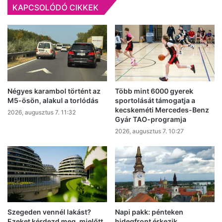
KAPCSOLÓDÓ CIKKEK
Ambulancia
nyílt
Kecskeméten
Négyes karambol történt az
Több mint 6000 gyerek
M5-ösön, alakul a torlódás
sportolását támogatja a
kecskeméti Mercedes-Benz
2026, augusztus 7. 11:32
Gyár TAO-programja
2026, augusztus 7. 10:27
Szegeden vennél lakást?
Napi pakk: pénteken
Ezeket kérdezd meg, mielőtt
hidegfront érkezik