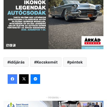
időjárás
Kecskemét
péntek
Facebook
X
Messenger
- Hirdetés -