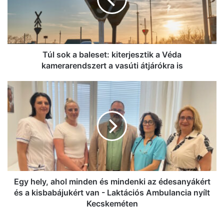
kiterjesztik
a
Véda
kamerarendszert
a
vasúti
Túl sok a baleset: kiterjesztik a Véda
átjárókra
kamerarendszert a vasúti átjárókra is
is
Egy
hely,
ahol
minden
és
mindenki
az
édesanyákért
és
a
Egy hely, ahol minden és mindenki az édesanyákért
kisbabájukért
és a kisbabájukért van - Laktációs Ambulancia nyílt
van
Kecskeméten
-
Laktációs