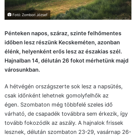
Fotó: Zombori József
Pénteken napos, száraz, szinte felhőmentes
időben lesz részünk Kecskeméten, azonban
élénk, helyenként erős lesz az északias szél.
Hajnalban 14, délután 26 fokot mérhetünk majd
városunkban.
A hétvégén országszerte sok lesz a napsütés,
csak időnként lehetnek gomolyfelhők az
égen. Szombaton még többfelé szeles idő
várható, de csapadék továbbra sem érkezik, így
tovább fokozódik az aszály. A hajnalok frissek
lesznek, délután szombaton 23-29, vasárnap 26-