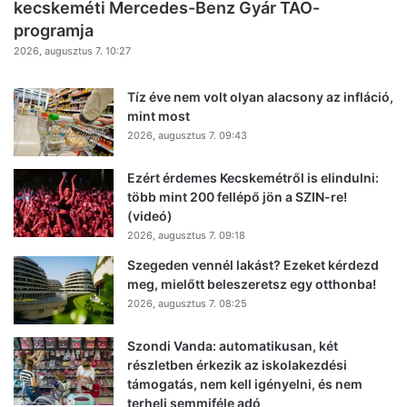
kecskeméti Mercedes-Benz Gyár TAO-
programja
2026, augusztus 7. 10:27
Tíz éve nem volt olyan alacsony az infláció,
mint most
2026, augusztus 7. 09:43
Ezért érdemes Kecskemétről is elindulni:
több mint 200 fellépő jön a SZIN-re!
(videó)
2026, augusztus 7. 09:18
Szegeden vennél lakást? Ezeket kérdezd
meg, mielőtt beleszeretsz egy otthonba!
2026, augusztus 7. 08:25
Szondi Vanda: automatikusan, két
részletben érkezik az iskolakezdési
támogatás, nem kell igényelni, és nem
terheli semmiféle adó