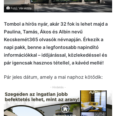
Fotó: Vér Attila
Tombol a hírös nyár, akár 32 fok is lehet majd a
Paulina, Tamás, Ákos és Albin nevű
Kecskemét365 olvasók névnapján. Érkezik a
napi pakk, benne a legfontosabb napindító
információkkal – időjárással, közlekedéssel és
pár igencsak hasznos tétellel, a kávéd mellé!
Pár jeles dátum, amely a mai naphoz kötődik:
- Hirdetés -