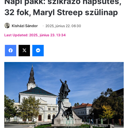
Napi pakk: szikrázó napsütés,
32 fok, Maryl Streep szülinap
Kisházi Sándor
2025, június 22. 06:30
Last Updated: 2025, június 23. 13:34
Facebook
X
Messenger