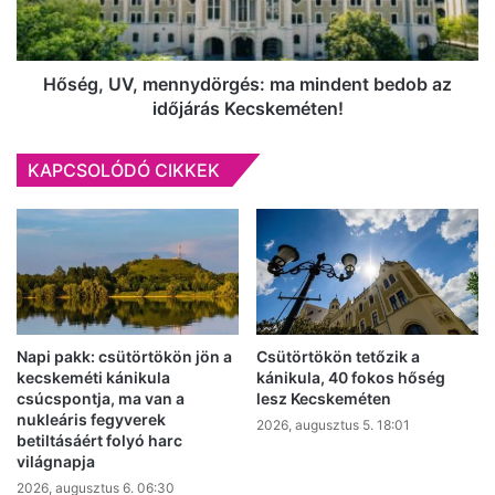
az
időjárás
Kecskeméten!
Hőség, UV, mennydörgés: ma mindent bedob az
időjárás Kecskeméten!
KAPCSOLÓDÓ CIKKEK
Napi pakk: csütörtökön jön a
Csütörtökön tetőzik a
kecskeméti kánikula
kánikula, 40 fokos hőség
csúcspontja, ma van a
lesz Kecskeméten
nukleáris fegyverek
2026, augusztus 5. 18:01
betiltásáért folyó harc
világnapja
2026, augusztus 6. 06:30