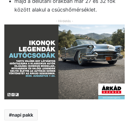
majd a délutáni órákban már 27 és 32 fok
között alakul a csúcshőmérséklet.
- Hirdetés -
napi pakk