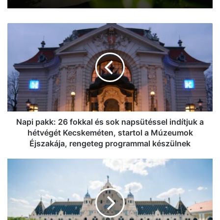
otthonba!
Napi pakk: pénteken hidegfront érkezik
Kecskemétre Báthori Erzsébet
Napi
születésnapján
pakk:
26
fokkal
és
sok
napsütéssel
indítjuk
a
hétvégét
Napi pakk: 26 fokkal és sok napsütéssel indítjuk a
Kecskeméten,
hétvégét Kecskeméten, startol a Múzeumok
startol
Éjszakája, rengeteg programmal készülnek
a
Múzeumok
Hőség,
Éjszakája,
UV,
rengeteg
mennydörgés:
programmal
ma
készülnek
mindent
bedob