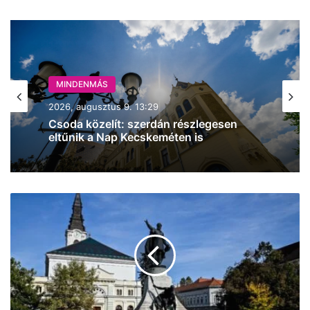
MINDENMÁS
2026, augusztus 9. 11:57
Újabb torlódás az M5-ösön, ezúttal
Budapest felé, Inárcsnál
Napi
pakk:
szikrázó
napsütés,
32
fok,
Maryl
Streep