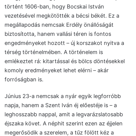
történt 1606-ban, hogy Bocskai István
vezetésével megkötötték a bécsi békét. Ez a
megállapodás nemcsak Erdély önállóságát
biztosította, hanem vallási téren is fontos
engedményeket hozott – új korszakot nyitva a
térség történelmében. A történelem is
emlékeztet rá: kitartással és bölcs döntésekkel
komoly eredményeket lehet elérni – akár
forróságban is.
Június 23-a nemcsak a nyár egyik legforróbb
napja, hanem a Szent Iván éj előestéje is – a
leghosszabb nappal, amit a legvarázslatosabb
éjszaka követ. A néphit szerint ezen az éjjelen
megerősödik a szerelem, a tűz fölött kéz a