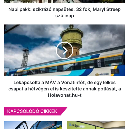
szülinap
Napi pakk: szikrázó napsütés, 32 fok, Maryl Streep
szülinap
Lekapcsolta
a
MÁV
a
Vonatinfót,
de
egy
lelkes
csapat
a
Lekapcsolta a MÁV a Vonatinfót, de egy lelkes
hétvégén
csapat a hétvégén el is készítette annak pótlását, a
el
Holavonat.hu-t
is
készítette
KAPCSOLÓDÓ CIKKEK
annak
pótlását,
a