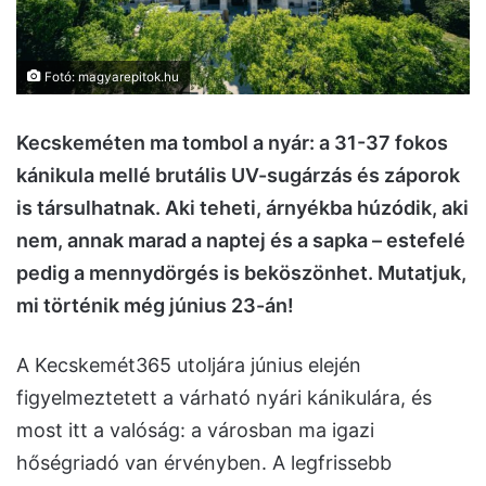
Fotó: magyarepitok.hu
Kecskeméten ma tombol a nyár: a 31-37 fokos
kánikula mellé brutális UV-sugárzás és záporok
is társulhatnak. Aki teheti, árnyékba húzódik, aki
nem, annak marad a naptej és a sapka – estefelé
pedig a mennydörgés is beköszönhet. Mutatjuk,
mi történik még június 23-án!
A Kecskemét365 utoljára június elején
figyelmeztetett a várható nyári kánikulára, és
most itt a valóság: a városban ma igazi
hőségriadó van érvényben. A legfrissebb