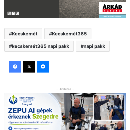
Kecskemét
Kecskemét365
kecskemét365 napi pakk
napi pakk
Facebook
X
Messenger
- Hirdetés -