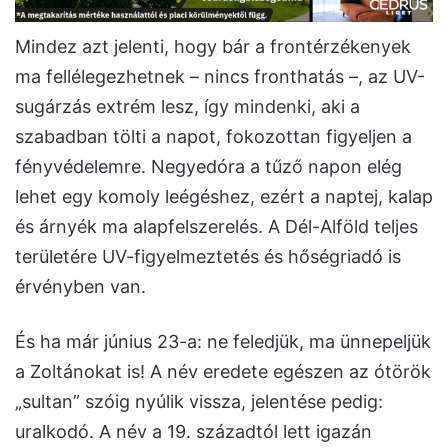
Mindez azt jelenti, hogy bár a frontérzékenyek
ma fellélegezhetnek – nincs fronthatás –, az UV-
sugárzás extrém lesz, így mindenki, aki a
szabadban tölti a napot, fokozottan figyeljen a
fényvédelemre. Negyedóra a tűző napon elég
lehet egy komoly leégéshez, ezért a naptej, kalap
és árnyék ma alapfelszerelés. A Dél-Alföld teljes
területére UV-figyelmeztetés és hőségriadó is
érvényben van.
És ha már június 23-a: ne feledjük, ma ünnepeljük
a Zoltánokat is! A név eredete egészen az ótörök
„sultan” szóig nyúlik vissza, jelentése pedig:
uralkodó. A név a 19. századtól lett igazán