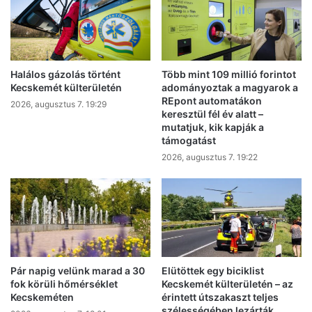
Holavonat.hu-
t
Halálos gázolás történt
Több mint 109 millió forintot
Kecskemét külterületén
adományoztak a magyarok a
REpont automatákon
2026, augusztus 7. 19:29
keresztül fél év alatt –
mutatjuk, kik kapják a
támogatást
2026, augusztus 7. 19:22
Pár napig velünk marad a 30
Elütöttek egy biciklist
fok körüli hőmérséklet
Kecskemét külterületén – az
Kecskeméten
érintett útszakaszt teljes
szélességében lezárták