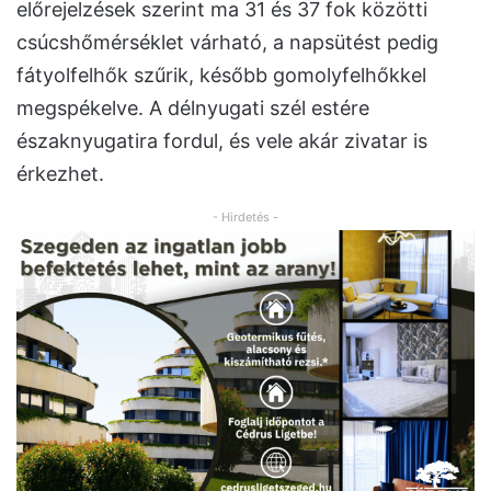
előrejelzések szerint ma 31 és 37 fok közötti
csúcshőmérséklet várható, a napsütést pedig
fátyolfelhők szűrik, később gomolyfelhőkkel
megspékelve. A délnyugati szél estére
északnyugatira fordul, és vele akár zivatar is
érkezhet.
- Hirdetés -