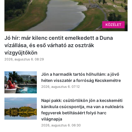
KÖZÉLET
Jó hír: már kilenc centit emelkedett a Duna
vízállása, és eső várható az osztrák
vízgyűjtőkön
2026, augusztus 6. 08:29
Jön a harmadik tartós hőhullám: a jövő
héten visszatér a forróság Kecskemétre
2026, augusztus 6. 07:12
Napi pakk: csütörtökön jön a kecskeméti
kánikula csúcspontja, ma van a nukleáris
fegyverek betiltásáért folyó harc
világnapja
2026, augusztus 6. 06:30