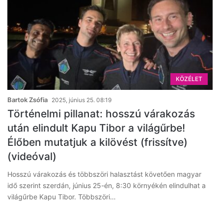
KÖZÉLET
Bartok Zsófia
2025, június 25. 08:19
Történelmi pillanat: hosszú várakozás
után elindult Kapu Tibor a világűrbe!
Élőben mutatjuk a kilövést (frissítve)
(videóval)
Hosszú várakozás és többszöri halasztást követően magyar
idő szerint szerdán, június 25-én, 8:30 környékén elindulhat a
világűrbe Kapu Tibor. Többszöri…