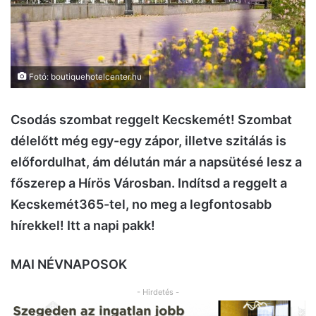
Fotó: boutiquehotelcenter.hu
Csodás szombat reggelt Kecskemét! Szombat
délelőtt még egy-egy zápor, illetve szitálás is
előfordulhat, ám délután már a napsütésé lesz a
főszerep a Hírös Városban. Indítsd a reggelt a
Kecskemét365-tel, no meg a legfontosabb
hírekkel! Itt a napi pakk!
MAI NÉVNAPOSOK
- Hirdetés -