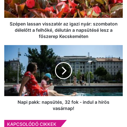
szombaton
délelőtt
a
felhőké,
Szépen lassan visszatér az igazi nyár: szombaton
délután
délelőtt a felhőké, délután a napsütésé lesz a
a
főszerep Kecskeméten
napsütésé
lesz
Napi
a
pakk:
főszerep
napsütés,
Kecskeméten
32
fok
-
indul
a
hírös
vasárnap!
Napi pakk: napsütés, 32 fok - indul a hírös
vasárnap!
KAPCSOLÓDÓ CIKKEK