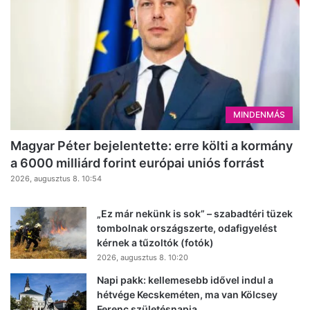
MINDENMÁS
Magyar Péter bejelentette: erre költi a kormány
a 6000 milliárd forint európai uniós forrást
2026, augusztus 8. 10:54
„Ez már nekünk is sok” – szabadtéri tüzek
tombolnak országszerte, odafigyelést
kérnek a tűzoltók (fotók)
2026, augusztus 8. 10:20
Napi pakk: kellemesebb idővel indul a
hétvége Kecskeméten, ma van Kölcsey
Ferenc születésnapja