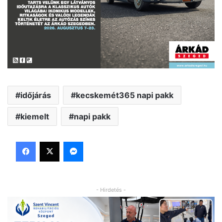
időjárás
kecskemét365 napi pakk
kiemelt
napi pakk
Facebook
X
Messenger
- Hirdetés -