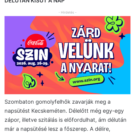
DÉLUTÁN KISÜT A NAP
- Hirdetés -
Szombaton gomolyfelhők zavarják meg a
napsütést Kecskeméten. Délelőtt még egy-egy
zápor, illetve szitálás is előfordulhat, ám délután
már a napsütésé lesz a főszerep. A délire,