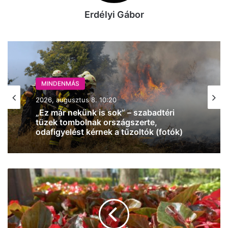
Erdélyi Gábor
MINDENMÁS
2026, augusztus 8. 06:30
MINDENMÁS
Napi pakk: kellemesebb idővel indul a
2026, augusztus 8. 10:20
hétvége Kecskeméten, ma van Kölcsey
Ferenc születésnapja
Szépen
„Ez már nekünk is sok” – szabadtéri
lassan
tüzek tombolnak országszerte,
visszatér
odafigyelést kérnek a tűzoltók (fotók)
az
igazi
nyár: