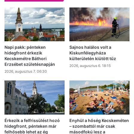
Napi pakk: pénteken
Sajnos halálos volt a
hidegfront érkezik
Kiskunfélegyháza
Kecskemétre Báthori
külterületén kiütött tűz
Erzsébet születésnapján
2026, augusztus 6. 18:15
2026, augusztus 7. 06:30
Érkezik a felfrissülést hozó
Enyhül a hőség Kecskeméten
hidegfront, pénteken már
– szombattól már csak
felhősebb lehet az ég
másodfokú lesz a