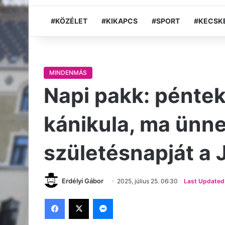
#KÖZÉLET
#KIKAPCS
#SPORT
#KECSK
MINDENMÁS
Napi pakk: péntek
kánikula, ma ünne
születésnapját a 
Erdélyi Gábor
2025, július 25. 06:30
Last Updated:
Facebook
X
Messenger