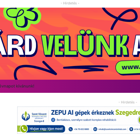
- Hirdetés -
névnapot kívánunk!
- Hirdetés -