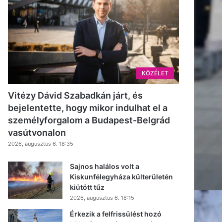
KÖZÉLET
Vitézy Dávid Szabadkán járt, és
bejelentette, hogy mikor indulhat el a
személyforgalom a Budapest-Belgrád
vasútvonalon
2026, augusztus 6. 18:35
Sajnos halálos volt a
Kiskunfélegyháza külterületén
kiütött tűz
2026, augusztus 6. 18:15
Érkezik a felfrissülést hozó