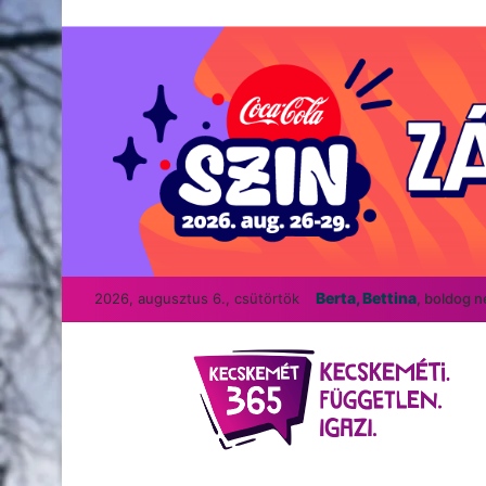
Berta, Bettina
2026, augusztus 6., csütörtök
, boldog 