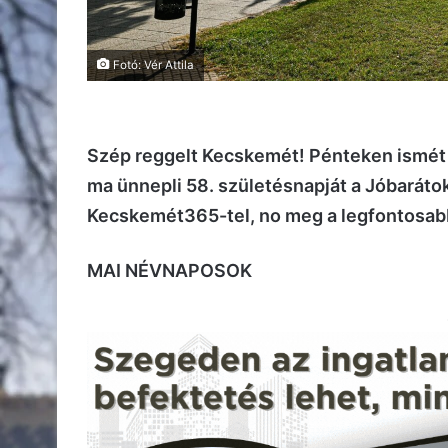
Fotó: Vér Attila
Szép reggelt Kecskemét! Pénteken ismét 
ma ünnepli 58. születésnapját a Jóbarátok 
Kecskemét365-tel, no meg a legfontosabb h
MAI NÉVNAPOSOK