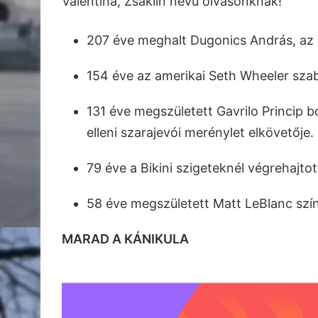
Valentina, Zsaklin nevű olvasónknak!
207 éve meghalt Dugonics András, az e
154 éve az amerikai Seth Wheeler sza
131 éve megszületett Gavrilo Princip b
elleni szarajevói merénylet elkövetője.
79 éve a Bikini szigeteknél végrehajtot
58 éve megszületett Matt LeBlanc szín
MARAD A KÁNIKULA