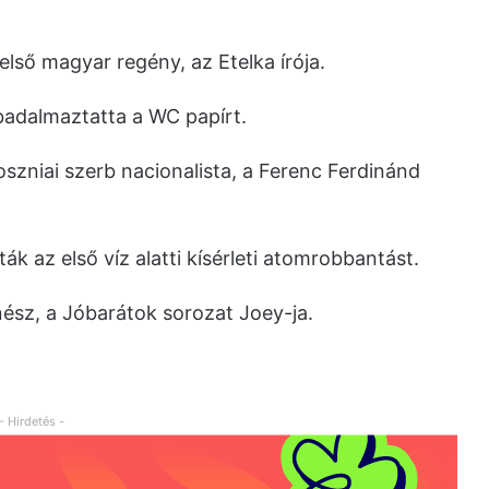
lső magyar regény, az Etelka írója.
badalmaztatta a WC papírt.
oszniai szerb nacionalista, a Ferenc Ferdinánd
ták az első víz alatti kísérleti atomrobbantást.
ész, a Jóbarátok sorozat Joey-ja.
- Hirdetés -