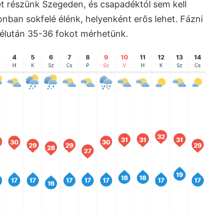
t részünk Szegeden, és csapadéktól sem kell
onban sokfelé élénk, helyenként erős lehet. Fázni
délután 35-36 fokot mérhetünk.