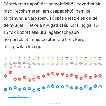
Pénteken a napsütést gomolyfelhők zavarhatják
meg Kecskeméten, ám csapadéktól nem kell
tartanunk a városban. Többfelé lesz élénk a déli,
délnyugati, illetve a nyugati szél. Kora reggel 15-
16 fok között alakul a legalacsonyabb
hőmérséklet, majd délutánra 31 fok köré
melegszik a levegő.
- Hirdetés -