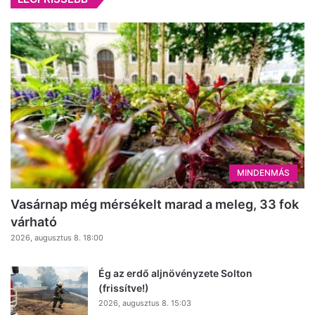
MINDENMÁS
Vasárnap még mérsékelt marad a meleg, 33 fok
várható
2026, augusztus 8. 18:00
Ég az erdő aljnövényzete Solton
(frissítve!)
2026, augusztus 8. 15:03