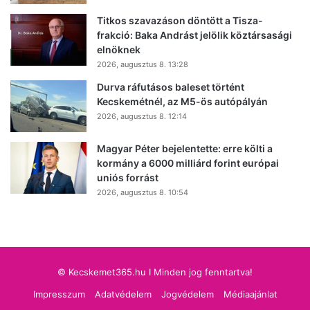
Titkos szavazáson döntött a Tisza-
frakció: Baka Andrást jelölik köztársasági
elnöknek
2026, augusztus 8. 13:28
Durva ráfutásos baleset történt
Kecskemétnél, az M5-ös autópályán
2026, augusztus 8. 12:14
Magyar Péter bejelentette: erre költi a
kormány a 6000 milliárd forint európai
uniós forrást
2026, augusztus 8. 10:54
© Kecskemet365.hu I Minden jog fenntartva!
Impresszum
Adatvédelem
Jogvédelem
Médiaajánlat