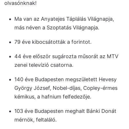
olvasónknak!
Ma van az Anyatejes Táplálás Világnapja,
más néven a Szoptatás Világnapja.
79 éve kibocsátották a forintot.
44 éve először sugározta műsorát az MTV
zenei televízió csatorna.
140 éve Budapesten megszületett Hevesy
György József, Nobel-díjas, Copley-érmes
kémikus, a hafnium felfedezője.
103 éve Budapesten meghalt Bánki Donát
mérnök, feltaláló.