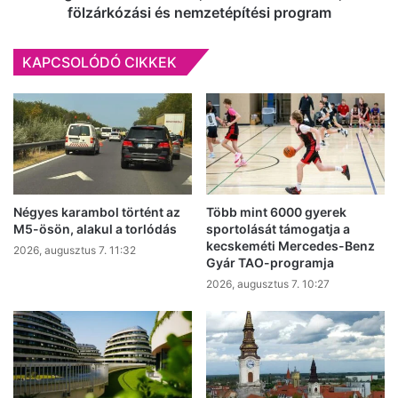
lakásárakat,
fölzárkózási és nemzetépítési program
nem
a
KAPCSOLÓDÓ CIKKEK
luxusról
szól,
fölzárkózási
és
nemzetépítési
program
Négyes karambol történt az
Több mint 6000 gyerek
M5-ösön, alakul a torlódás
sportolását támogatja a
kecskeméti Mercedes-Benz
2026, augusztus 7. 11:32
Gyár TAO-programja
2026, augusztus 7. 10:27