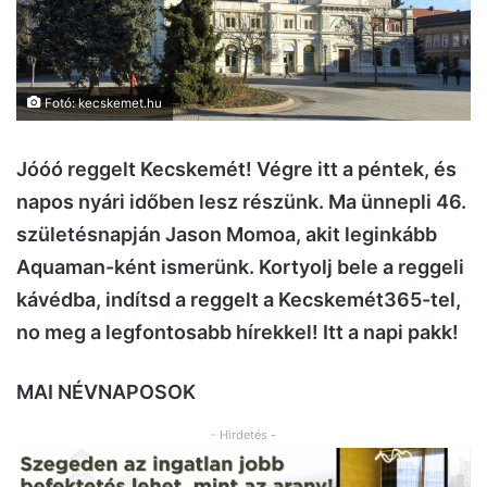
Fotó: kecskemet.hu
Jóóó reggelt Kecskemét! Végre itt a péntek, és
napos nyári időben lesz részünk. Ma ünnepli 46.
születésnapján Jason Momoa, akit leginkább
Aquaman-ként ismerünk. Kortyolj bele a reggeli
kávédba, indítsd a reggelt a Kecskemét365-tel,
no meg a legfontosabb hírekkel! Itt a napi pakk!
MAI NÉVNAPOSOK
- Hirdetés -