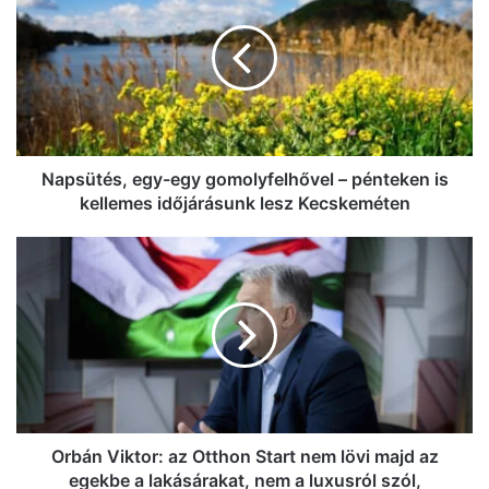
egy
gomolyfelhővel
–
pénteken
is
kellemes
időjárásunk
lesz
Napsütés, egy-egy gomolyfelhővel – pénteken is
Kecskeméten
kellemes időjárásunk lesz Kecskeméten
Orbán
Viktor:
az
Otthon
Start
nem
lövi
majd
az
egekbe
Orbán Viktor: az Otthon Start nem lövi majd az
a
egekbe a lakásárakat, nem a luxusról szól,