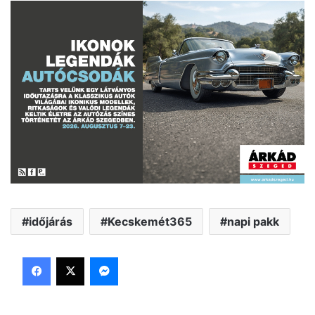
időjárás
Kecskemét365
napi pakk
Facebook
X
Messenger