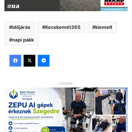
időjárás
Kecskemét365
kiemelt
napi pakk
Facebook
X
Messenger
- Hirdetés -