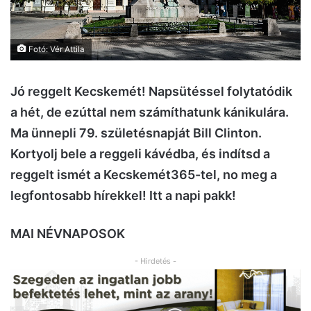
Fotó: Vér Attila
Jó reggelt Kecskemét! Napsütéssel folytatódik
a hét, de ezúttal nem számíthatunk kánikulára.
Ma ünnepli 79. születésnapját Bill Clinton.
Kortyolj bele a reggeli kávédba, és indítsd a
reggelt ismét a Kecskemét365-tel, no meg a
legfontosabb hírekkel! Itt a napi pakk!
MAI NÉVNAPOSOK
- Hirdetés -