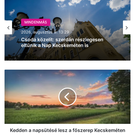
MINDENMÁS
2026, augusztus 9. 11:57
MINDENMÁS
Újabb torlódás az M5-ösön, ezúttal
2026, augusztus 9. 13:29
Budapest felé, Inárcsnál
Kedden
a
Csoda közelít: szerdán részlegesen
napsütésé
eltűnik a Nap Kecskeméten is
lesz
a
főszerep
Kecskeméten
Kedden a napsütésé lesz a főszerep Kecskeméten