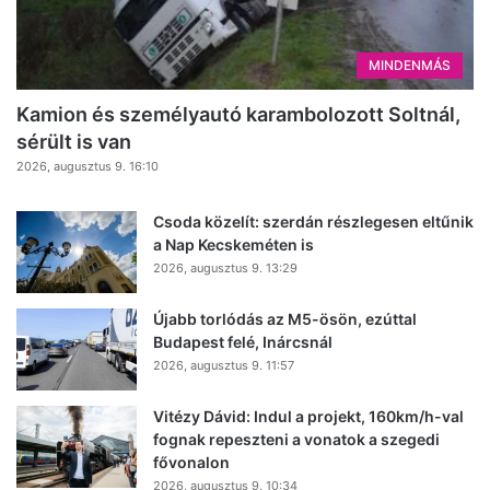
MINDENMÁS
Kamion és személyautó karambolozott Soltnál,
sérült is van
2026, augusztus 9. 16:10
Csoda közelít: szerdán részlegesen eltűnik
a Nap Kecskeméten is
2026, augusztus 9. 13:29
Újabb torlódás az M5-ösön, ezúttal
Budapest felé, Inárcsnál
2026, augusztus 9. 11:57
Vitézy Dávid: Indul a projekt, 160km/h-val
fognak repeszteni a vonatok a szegedi
fővonalon
2026, augusztus 9. 10:34