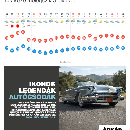
fok közé melegszik a levegő.
- Hirdetés -