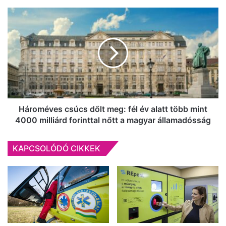
Hároméves
csúcs
dőlt
meg:
fél
év
alatt
több
mint
4000
Hároméves csúcs dőlt meg: fél év alatt több mint
milliárd
4000 milliárd forinttal nőtt a magyar államadósság
forinttal
nőtt
KAPCSOLÓDÓ CIKKEK
a
magyar
államadósság