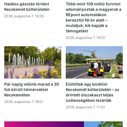
Halálos gázolás történt
Több mint 109 millió forintot
Kecskemét külterületén
adományoztak a magyarok a
REpont automatákon
2026, augusztus 7. 19:29
keresztül fél év alatt –
mutatjuk, kik kapják a
támogatást
2026, augusztus 7. 19:22
Pár napig velünk marad a 30
Elütöttek egy biciklist
fok körüli hőmérséklet
Kecskemét külterületén – az
Kecskeméten
érintett útszakaszt teljes
szélességében lezárták
2026, augusztus 7. 18:01
2026, augusztus 7. 11:53