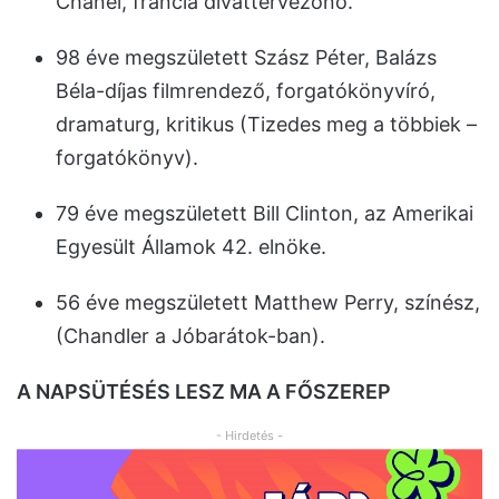
Chanel, francia divattervezőnő.
98 éve megszületett Szász Péter, Balázs
Béla-díjas filmrendező, forgatókönyvíró,
dramaturg, kritikus (Tizedes meg a többiek –
forgatókönyv).
79 éve megszületett Bill Clinton, az Amerikai
Egyesült Államok 42. elnöke.
56 éve megszületett Matthew Perry, színész,
(Chandler a Jóbarátok-ban).
A NAPSÜTÉSÉS LESZ MA A FŐSZEREP
- Hirdetés -