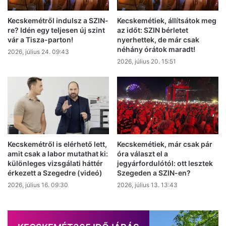
Kecskemétről indulsz a SZIN-
Kecskemétiek, állítsátok meg
re? Idén egy teljesen új szint
az időt: SZIN bérletet
vár a Tisza-parton!
nyerhettek, de már csak
néhány órátok maradt!
2026, július 24. 09:43
2026, július 20. 15:51
Kecskemétről is elérhető lett,
Kecskemétiek, már csak pár
amit csak a labor mutathat ki:
óra választ el a
különleges vizsgálati háttér
jegyárfordulótól: ott lesztek
érkezett a Szegedre (videó)
Szegeden a SZIN-en?
2026, július 16. 09:30
2026, július 13. 13:43