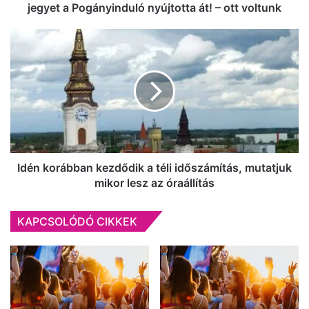
Pogányinduló
jegyet a Pogányinduló nyújtotta át! – ott voltunk
nyújtotta
át!
Idén
–
korábban
ott
kezdődik
voltunk
a
téli
időszámítás,
mutatjuk
mikor
lesz
az
Idén korábban kezdődik a téli időszámítás, mutatjuk
óraállítás
mikor lesz az óraállítás
KAPCSOLÓDÓ CIKKEK