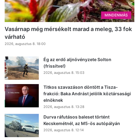
MINDENMÁS
Vasárnap még mérsékelt marad a meleg, 33 fok
várható
2026, augusztus 8. 18:00
Ég az erdő aljnövényzete Solton
(frissítve!)
2026, augusztus 8. 15:03
Titkos szavazáson döntött a Tisza-
frakció: Baka Andrást jelölik köztársasági
elnöknek
2026, augusztus 8. 13:28
Durva ráfutásos baleset történt
Kecskemétnél, az M5-ös autópályán
2026, augusztus 8. 12:14