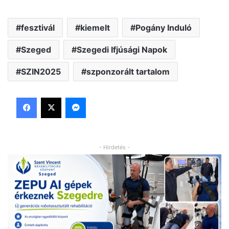
fesztivál
kiemelt
Pogány Induló
Szeged
Szegedi Ifjúsági Napok
SZIN2025
szponzorált tartalom
Facebook
X
Messenger
- Hirdetés -