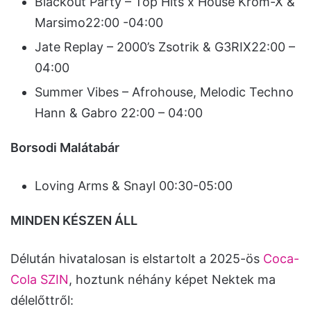
Blackout Party – Top Hits x House Krom-X &
Marsimo22:00 -04:00
Jate Replay – 2000’s Zsotrik & G3RIX22:00 –
04:00
Summer Vibes – Afrohouse, Melodic Techno
Hann & Gabro 22:00 – 04:00
Borsodi Malátabár
Loving Arms & Snayl 00:30-05:00
MINDEN KÉSZEN ÁLL
Délután hivatalosan is elstartolt a 2025-ös
Coca-
Cola SZIN
, hoztunk néhány képet Nektek ma
délelőttről: