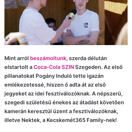
Mint arról
beszámoltunk
, szerda délután
elstartolt a
Coca-Cola SZIN
Szegeden. Az első
pillanatokat Pogány Induló tette igazán
emlékezetessé, hiszen ő adta át az első
jegyeket az idei fesztiválozóknak. A népszerű,
szegedi születésű énekes az átadást követően
kamerán keresztül üzent a fesztiválozóknak,
illetve Nektek, a Kecskemét365 Family-nek!