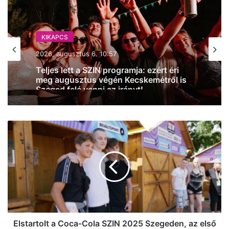
KIKAPCS
2026, augusztus 6. 10:57
Teljes lett a SZIN programja: ezért éri
meg augusztus végén Kecskemétről is
Szeged felé venni az irányt!
Elstartolt
a
Coca‑Cola
SZIN
2025
Szegeden,
az
első
jegyet
a
Elstartolt a Coca‑Cola SZIN 2025 Szegeden, az első