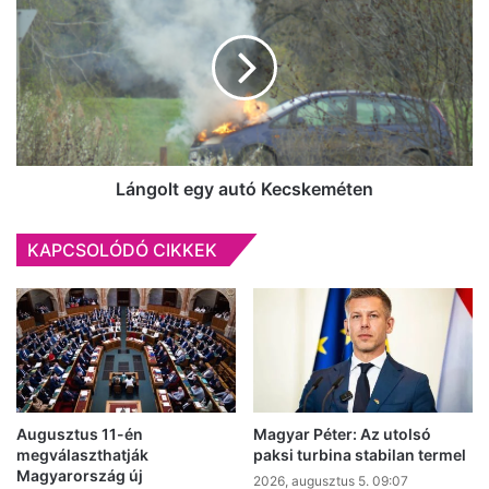
Magyarországon
egy
autó
Kecskeméten
Lángolt egy autó Kecskeméten
KAPCSOLÓDÓ CIKKEK
Augusztus 11-én
Magyar Péter: Az utolsó
megválaszthatják
paksi turbina stabilan termel
Magyarország új
2026, augusztus 5. 09:07