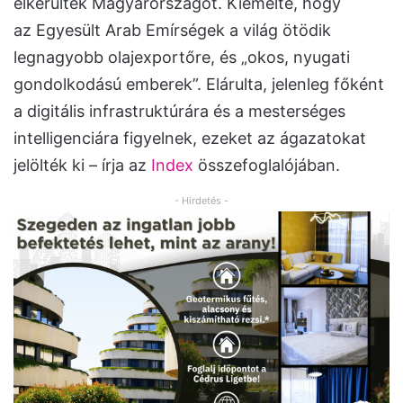
elkerülték Magyarországot. Kiemelte, hogy
az Egyesült Arab Emírségek a világ ötödik
legnagyobb olajexportőre, és „okos, nyugati
gondolkodású emberek”. Elárulta, jelenleg főként
a digitális infrastruktúrára és a mesterséges
intelligenciára figyelnek, ezeket az ágazatokat
jelölték ki – írja az
Index
összefoglalójában.
- Hirdetés -