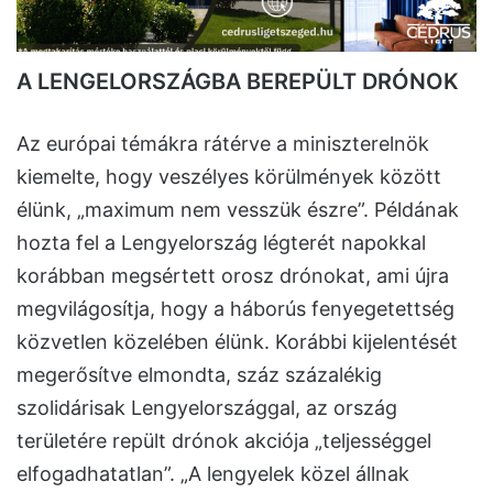
A LENGELORSZÁGBA BEREPÜLT DRÓNOK
Az európai témákra rátérve a miniszterelnök
kiemelte, hogy veszélyes körülmények között
élünk, „maximum nem vesszük észre”. Példának
hozta fel a Lengyelország légterét napokkal
korábban megsértett orosz drónokat, ami újra
megvilágosítja, hogy a háborús fenyegetettség
közvetlen közelében élünk. Korábbi kijelentését
megerősítve elmondta, száz százalékig
szolidárisak Lengyelországgal, az ország
területére repült drónok akciója „teljességgel
elfogadhatatlan”. „A lengyelek közel állnak