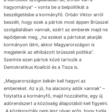
hagyománya” – vonta be a belpolitikát a
beszélgetésbe a kormányfő. Orbán Viktor arról
beszélt, hogy ezek a pártok most éppen Brüsszel
szolgálatában vannak, ezért az emberek majd ne
lepődjenek meg, „ha ezeket a pártokat akarják
kormányon látni, akkor Magyarországon is
megjelenik az elhibázott brüsszeli politika”.
Szerinte ezen pártok közé tartozik a
Demokratikus Koalíció és a Tisza is.
„Magyarországon békén kell hagyni az
embereket. Az a jó, ha alacsony adók vannak” –
folytatta a kormányfő, majd hozzátette, egy új
adórendszert a közösség állapotából kell figyelni.
„A középosztály nem lesz olyan erős, hogy tudja