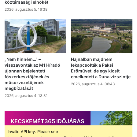
köztársasági elnökét
2026, augusztus 5. 16:38
„Nem hinném…” –
Hajnalban majdnem
visszavonták az M1 Híradó
lekapcsolták a Paksi
újonnan bejelentett
Erőművet, de egy kicsit
főszerkesztőjének és
emelkedett a Duna vízszintje
műsorvezetőjének
2026, augusztus 4. 08:43
megbízatását
2026, augusztus 4. 13:31
KECSKEMÉT365 IDŐJÁRÁS
Invalid API key. Please see