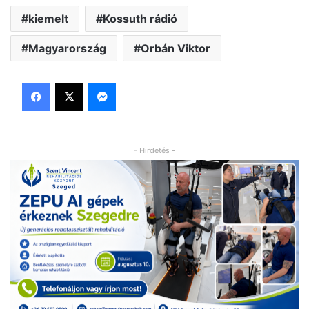
kiemelt
Kossuth rádió
Magyarország
Orbán Viktor
Facebook
X
Messenger
- Hirdetés -