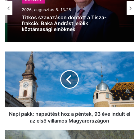
KÖZÉLET
2026, augusztus 7. 19:47
KÖZÉLET
Iskolakezdési támogatás az
2026, augusztus 8. 13:28
önkormányzattól, mutatjuk, hogyan
juthatsz hozzá
Napi
Titkos szavazáson döntött a Tisza-
pakk:
frakció: Baka Andrást jelölik
napsütést
köztársasági elnöknek
hoz
a
péntek,
93
éve
indult
el
Napi pakk: napsütést hoz a péntek, 93 éve indult el
az
az első villamos Magyarországon
első
villamos
Lángolt