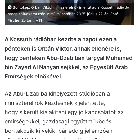
Borítókép: Orbán Viktor miniszterelnök interjút ad a Kossuth rádió Jó
reggelt Magyarország! című műsorában 2025. június 27-én. Fotó:
Fischer Zoltán / MTI
A Kossuth rádióban kezdte a napot ezen a
pénteken is Orbán Viktor, annak ellenére is,
hogy
pénteken Abu-Dzabiban tárgyal Mohamed
bin Zayed Al Nahyan sejkkel, az Egyesült Arab
Emírségek elnökével.
Az Abu-Dzabiba kihelyezett stúdióban a
miniszterelnök kezdésnek kijelentette,
hogy sikerült kialakítani egy jó kapcsolatot az
emírségekkel, gazdasági együttműködés
bontakozik ki velük, bár eddig jellemzően