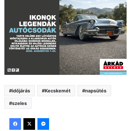
időjárás
Kecskemét
napsütés
szeles
Facebook
X
Messenger