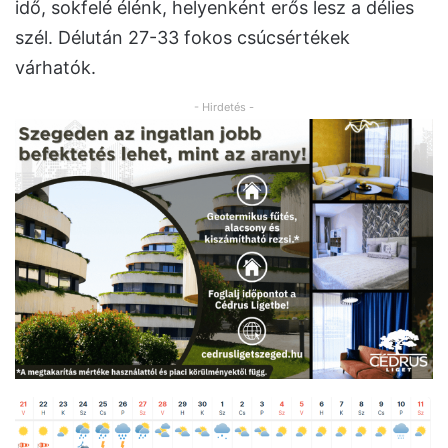
idő, sokfelé élénk, helyenként erős lesz a délies
szél. Délután 27-33 fokos csúcsértékek
várhatók.
- Hirdetés -