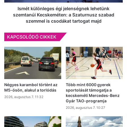
Szaturnusz
szabad
Ismét különleges égi jelenségnek lehetünk
szemmel
szemtanúi Kecskeméten: a Szaturnusz szabad
is
szemmel is csodákat tartogat majd
csodákat
tartogat
KAPCSOLÓDÓ CIKKEK
majd
Négyes karambol történt az
Több mint 6000 gyerek
M5-ösön, alakul a torlódás
sportolását támogatja a
kecskeméti Mercedes-Benz
2026, augusztus 7. 11:32
Gyár TAO-programja
2026, augusztus 7. 10:27