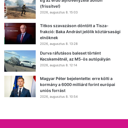
Ég az erdő aljnövényzete Solton
(frissítve!)
2026, augusztus 8. 15:03
Titkos szavazáson döntött a Tisza-
frakció: Baka Andrást jelölik köztársasági
elnöknek
2026, augusztus 8. 13:28
Durva ráfutásos baleset történt
Kecskemétnél, az M5-ös autópályán
2026, augusztus 8. 12:14
Magyar Péter bejelentette: erre költi a
kormány a 6000 milliárd forint európai
uniós forrást
2026, augusztus 8. 10:54