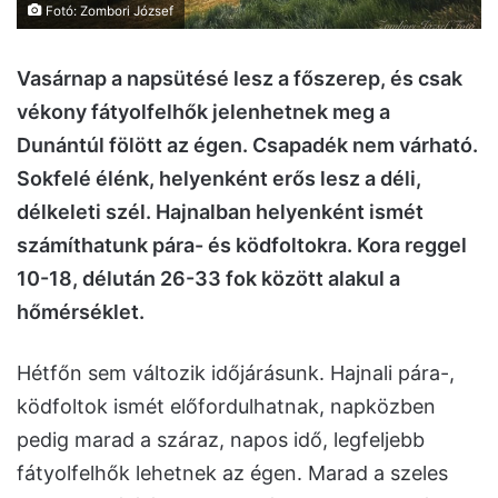
Fotó: Zombori József
Vasárnap a napsütésé lesz a főszerep, és csak
vékony fátyolfelhők jelenhetnek meg a
Dunántúl fölött az égen. Csapadék nem várható.
Sokfelé élénk, helyenként erős lesz a déli,
délkeleti szél. Hajnalban helyenként ismét
számíthatunk pára- és ködfoltokra. Kora reggel
10-18, délután 26-33 fok között alakul a
hőmérséklet.
Hétfőn sem változik időjárásunk. Hajnali pára-,
ködfoltok ismét előfordulhatnak, napközben
pedig marad a száraz, napos idő, legfeljebb
fátyolfelhők lehetnek az égen. Marad a szeles