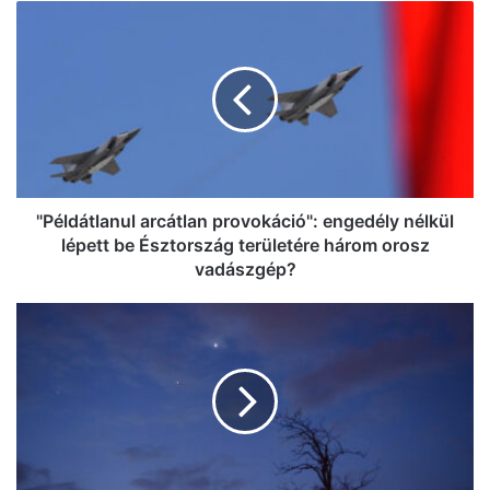
"Példátlanul
arcátlan
Ég az erdő aljnövényzete Solton
provokáció":
(frissítve!)
engedély
nélkül
lépett
be
Észtország
területére
három
"Példátlanul arcátlan provokáció": engedély nélkül
orosz
lépett be Észtország területére három orosz
vadászgép?
vadászgép?
Ismét
különleges
égi
jelenségnek
lehetünk
szemtanúi
Kecskeméten:
a