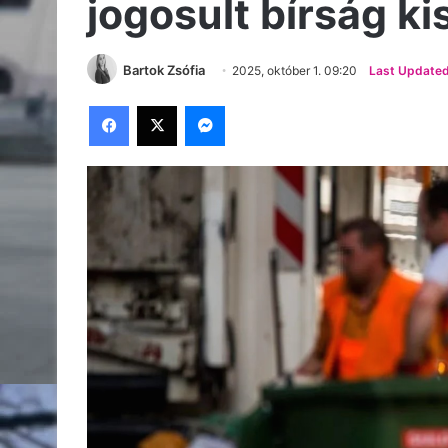
jogosult bírság k
Bartok Zsófia
2025, október 1. 09:20
Last Updated
Facebook
X
Messenger