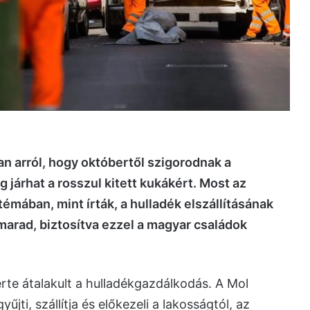
n arról, hogy októbertől szigorodnak a
 járhat a rosszul kitett kukákért. Most az
émában, mint írták, a hulladék elszállításának
 marad, biztosítva ezzel a magyar családok
te átalakult a hulladékgazdálkodás. A Mol
űjti, szállítja és előkezeli a lakosságtól, az