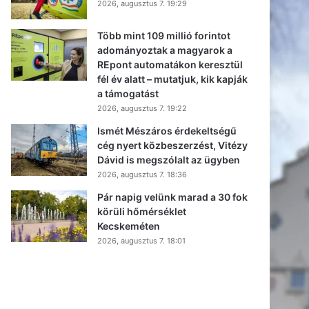
2026, augusztus 7. 19:29
Több mint 109 millió forintot
adományoztak a magyarok a
REpont automatákon keresztül
fél év alatt – mutatjuk, kik kapják
a támogatást
2026, augusztus 7. 19:22
Ismét Mészáros érdekeltségű
cég nyert közbeszerzést, Vitézy
Dávid is megszólalt az ügyben
2026, augusztus 7. 18:36
Pár napig velünk marad a 30 fok
körüli hőmérséklet
Kecskeméten
2026, augusztus 7. 18:01