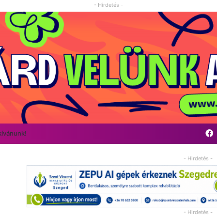
- Hirdetés -
kívánunk!
- Hirdetés -
- Hirdetés -