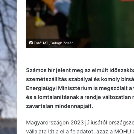
Fotó: MTI/Balogh Zoltán
Számos hír jelent meg az elmúlt időszakba
szemétszállítás szabályai és komoly bírság
Energiaügyi Minisztérium is megszólalt a t
és a lomtalanításnak a rendje változatlan
zavartalan mindennapjait.
Magyarországon 2023 júliusától országszer
vállalata látja el a feladatot, azaz a MOHU gy