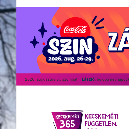
László
2026, augusztus 8., szombat
, boldog névnapot 