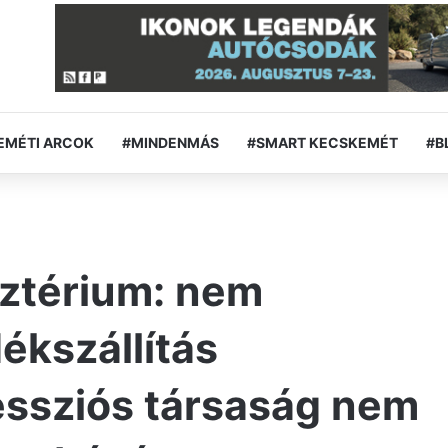
EMÉTI ARCOK
#MINDENMÁS
#SMART KECSKEMÉT
#B
sztérium: nem
ékszállítás
essziós társaság nem