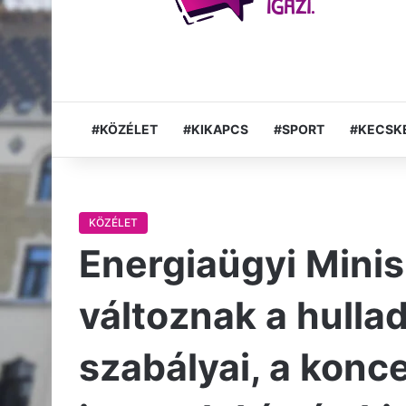
#KÖZÉLET
#KIKAPCS
#SPORT
#KECSK
KÖZÉLET
Energiaügyi Mini
változnak a hullad
szabályai, a konc