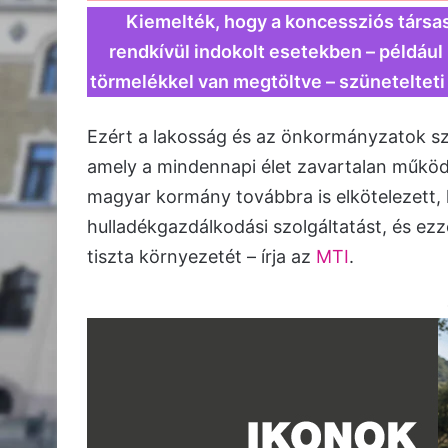
Kiemelték, hogy a koncessziós társas
rendkívül indokolt esetekben – például
törmelékkel van megtöltve – szünetelteti a
Ezért a lakosság és az önkormányzatok s
amely a mindennapi élet zavartalan működ
magyar kormány továbbra is elkötelezett,
hulladékgazdálkodási szolgáltatást, és ez
tiszta környezetét – írja az
MTI
.