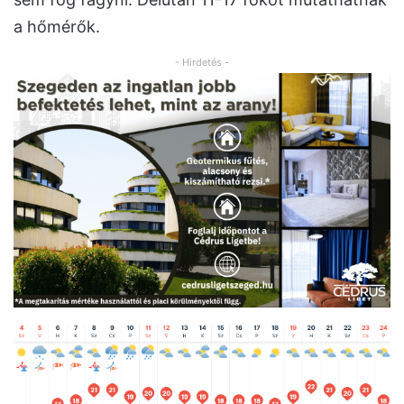
a hőmérők.
- Hirdetés -