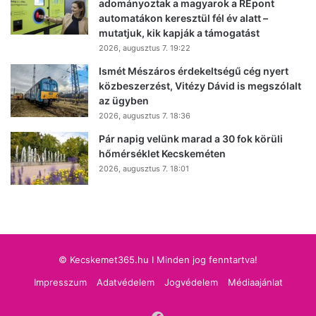
adományoztak a magyarok a REpont
automatákon keresztül fél év alatt –
mutatjuk, kik kapják a támogatást
2026, augusztus 7. 19:22
Ismét Mészáros érdekeltségű cég nyert
közbeszerzést, Vitézy Dávid is megszólalt
az ügyben
2026, augusztus 7. 18:36
Pár napig velünk marad a 30 fok körüli
hőmérséklet Kecskeméten
2026, augusztus 7. 18:01
© Kecskemet365.hu I Minden jog fenntartva!
Impresszum
Adatvédelem
Jogvédelem
Médiaajánlat