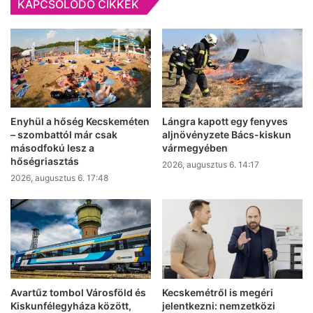
KAPCSOLÓDÓ CIKKEK
Enyhül a hőség Kecskeméten
Lángra kapott egy fenyves
– szombattól már csak
aljnövényzete Bács-kiskun
másodfokú lesz a
vármegyében
hőségriasztás
2026, augusztus 6. 14:17
2026, augusztus 6. 17:48
Avartűz tombol Városföld és
Kecskemétről is megéri
Kiskunfélegyháza között,
jelentkezni: nemzetközi