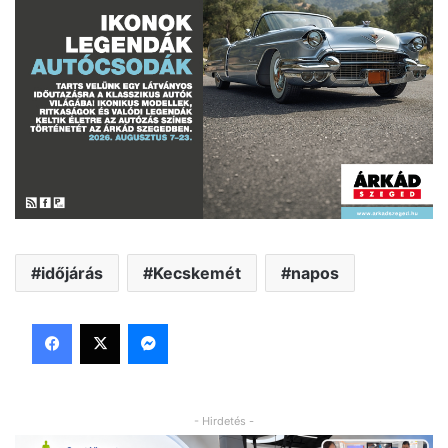
időjárás
Kecskemét
napos
Facebook
X
Messenger
- Hirdetés -