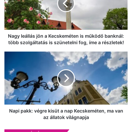
Kecskeméten
is
működő
banknál:
több
szolgáltatás
Nagy leállás jön a Kecskeméten is működő banknál:
is
több szolgáltatás is szünetelni fog, íme a részletek!
szünetelni
fog,
Napi
íme
pakk:
a
végre
részletek!
kisüt
a
nap
Kecskeméten,
ma
van
az
Napi pakk: végre kisüt a nap Kecskeméten, ma van
állatok
az állatok világnapja
világnapja