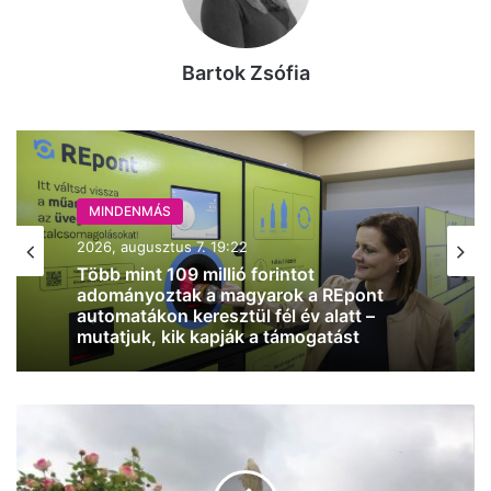
Bartok Zsófia
MINDENMÁS
2026, augusztus 7. 19:22
MINDENMÁS
Több mint 109 millió forintot
2026, augusztus 7. 18:01
adományoztak a magyarok a REpont
automatákon keresztül fél év alatt –
mutatjuk, kik kapják a támogatást
Nagy
Pár napig velünk marad a 30 fok körüli
leállás
hőmérséklet Kecskeméten
jön
a