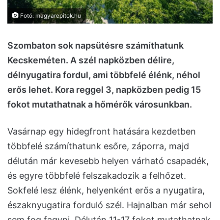
Fotó: magyarepitok.hu
Szombaton sok napsütésre számíthatunk
Kecskeméten. A szél napközben délire,
délnyugatira fordul, ami többfelé élénk, néhol
erős lehet. Kora reggel 3, napközben pedig 15
fokot mutathatnak a hőmérők városunkban.
Vasárnap egy hidegfront hatására kezdetben
többfelé számíthatunk esőre, záporra, majd
délután már kevesebb helyen várható csapadék,
és egyre többfelé felszakadozik a felhőzet.
Sokfelé lesz élénk, helyenként erős a nyugatira,
északnyugatira forduló szél. Hajnalban már sehol
sem fog fagyni. Délután 11-17 fokot mutathatnak