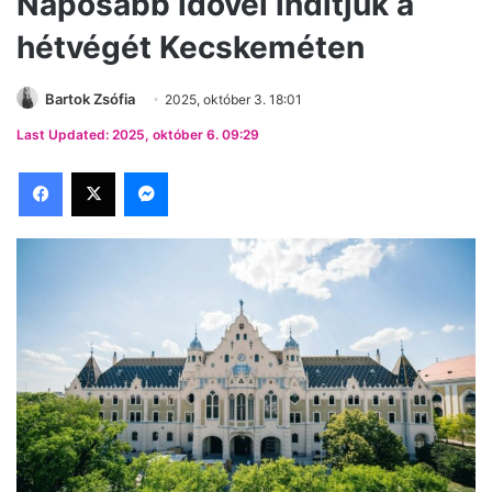
Naposabb idővel indítjuk a
hétvégét Kecskeméten
Bartok Zsófia
2025, október 3. 18:01
Last Updated: 2025, október 6. 09:29
Facebook
X
Messenger