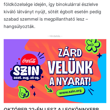
földközelsége idején, így binokulárral észlelve
kiváló látványt nyújt, sötét égbolt esetén pedig
szabad szemmel is megpillantható lesz –
hangsúlyozták.
- Hirdetés -
OKTÓBER 22-ÉN LESZ A LEGKÖNNYEBB