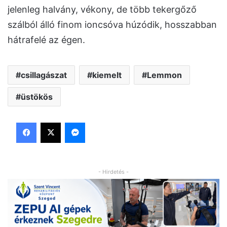
jelenleg halvány, vékony, de több tekergőző
szálból álló finom ioncsóva húzódik, hosszabban
hátrafelé az égen.
csillagászat
kiemelt
Lemmon
üstökös
Facebook
X
Messenger
- Hirdetés -