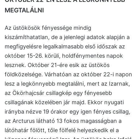
MEGTALÁLNI
Az üstökösök fényessége mindig
kiszámíthatatlan, de a jelenlegi adatok alapján a
megfigyelésre legalkalmasabb első időszak az
október 15-26. körüli, holdfénymentes napok
lesznek. Október 21-ére esik az üstökös
földközelsége. Várhatóan az október 22-i napon
lesz a legkönnyebb megtalálni, mert az Izarnak,
az Ökörhajcsár csillagkép egy fényesebb
csillagának közelében jár majd. Ekkor nyugati
irányba nézve 19 órakor egy igen fényes csillag,
az Arcturus látható 13 fokos magasságban a
látóhatár fölött, tőle fölfelé helyezkedik el a