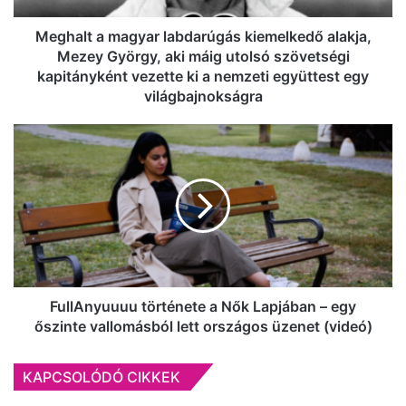
aki
máig
Meghalt a magyar labdarúgás kiemelkedő alakja,
utolsó
Mezey György, aki máig utolsó szövetségi
szövetségi
kapitányként vezette ki a nemzeti együttest egy
kapitányként
világbajnokságra
vezette
ki
FullAnyuuuu
a
története
nemzeti
a
együttest
Nők
egy
Lapjában
világbajnokságra
–
egy
őszinte
vallomásból
lett
FullAnyuuuu története a Nők Lapjában – egy
országos
őszinte vallomásból lett országos üzenet (videó)
üzenet
(videó)
KAPCSOLÓDÓ CIKKEK