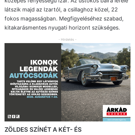
közepes fényességű Izar. Az üstökös balra lefelé
látszik majd az Izartól, a csillaghoz közel, 22
fokos magasságban. Megfigyeléséhez szabad,
kitakarásmentes nyugati horizont szükséges.
- Hirdetés -
ZÖLDES SZÍNÉT A KÉT- ÉS