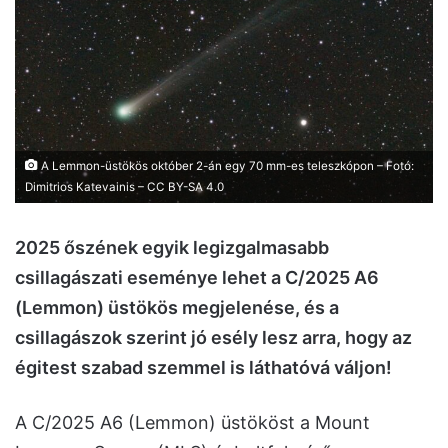
A Lemmon-üstökös október 2-án egy 70 mm-es teleszkópon – Fotó:
Dimitrios Katevainis – CC BY-SA 4.0
2025 őszének egyik legizgalmasabb
csillagászati eseménye lehet a C/2025 A6
(Lemmon) üstökös megjelenése, és a
csillagászok szerint jó esély lesz arra, hogy az
égitest szabad szemmel is láthatóvá váljon!
A C/2025 A6 (Lemmon) üstököst a Mount