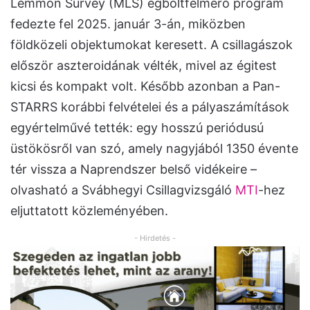
Lemmon Survey (MLS) égboltfelmérő program
fedezte fel 2025. január 3-án, miközben
földközeli objektumokat keresett. A csillagászok
először aszteroidának vélték, mivel az égitest
kicsi és kompakt volt. Később azonban a Pan-
STARRS korábbi felvételei és a pályaszámítások
egyértelművé tették: egy hosszú periódusú
üstökösről van szó, amely nagyjából 1350 évente
tér vissza a Naprendszer belső vidékeire –
olvasható a Svábhegyi Csillagvizsgáló
MTI
-hez
eljuttatott közleményében.
- Hirdetés -