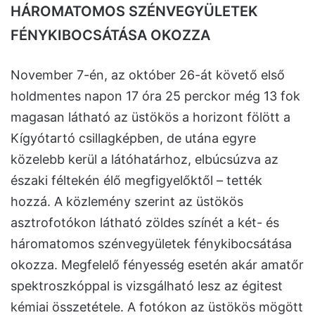
HÁROMATOMOS SZÉNVEGYÜLETEK
FÉNYKIBOCSÁTÁSA OKOZZA
November 7-én, az október 26-át követő első
holdmentes napon 17 óra 25 perckor még 13 fok
magasan látható az üstökös a horizont fölött a
Kígyótartó csillagképben, de utána egyre
közelebb kerül a látóhatárhoz, elbúcsúzva az
északi féltekén élő megfigyelőktől – tették
hozzá. A közlemény szerint az üstökös
asztrofotókon látható zöldes színét a két- és
háromatomos szénvegyületek fénykibocsátása
okozza. Megfelelő fényesség esetén akár amatőr
spektroszkóppal is vizsgálható lesz az égitest
kémiai összetétele. A fotókon az üstökös mögött