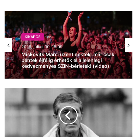
KIKAPCS
2026, július 30. 15:09
Miskovits Marci üzent nektek: már csak
péntek éjfélig érhetők el a jelenlegi
kedvezményes SZIN-bérletek! (videó)
Meghalt
a
magyar
labdarúgás
kiemelkedő
alakja,
Mezey
György,