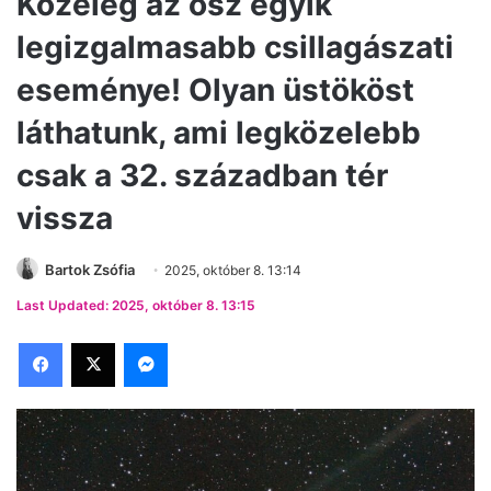
Közeleg az ősz egyik
legizgalmasabb csillagászati
eseménye! Olyan üstököst
láthatunk, ami legközelebb
csak a 32. században tér
vissza
Bartok Zsófia
2025, október 8. 13:14
Last Updated: 2025, október 8. 13:15
Facebook
X
Messenger