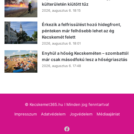
külterületén kiütött tűz
2026, augusztus 6. 18:15
Érkezik a felfrissülést hozó hidegfront,
pénteken már felhősebb lehet az ég
Kecskemét felett
2026, augusztus 6. 18:01
Enyhül a hőség Kecskeméten – szombattól
már csak másodfokú lesz a hőségriasztás
2026, augusztus 6. 17:48
© Kecskemet365.hu I Minden jog fenntartva!
Impresszum
Adatvédelem
Jogvédelem
Médiaajánlat
Facebook