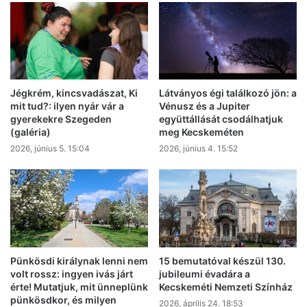
Jégkrém, kincsvadászat, Ki
Látványos égi találkozó jön: a
mit tud?: ilyen nyár vár a
Vénusz és a Jupiter
gyerekekre Szegeden
együttállását csodálhatjuk
(galéria)
meg Kecskeméten
2026, június 5. 15:04
2026, június 4. 15:52
Pünkösdi királynak lenni nem
15 bemutatóval készül 130.
volt rossz: ingyen ivás járt
jubileumi évadára a
érte! Mutatjuk, mit ünneplünk
Kecskeméti Nemzeti Színház
pünkösdkor, és milyen
2026, április 24. 18:53