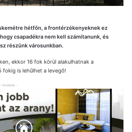
cskemétre hétfőn, a frontérzékenyeknek ez
n, hogy csapadékra nem kell számítanunk, és
esz részünk városunkban.
en, ekkor 16 fok körül alakulhatnak a
fokig is lehűlhet a levegő!
- Hirdetés -