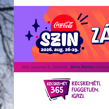
Berta, Bettina
2026, augusztus 6., csütörtök
, boldog 