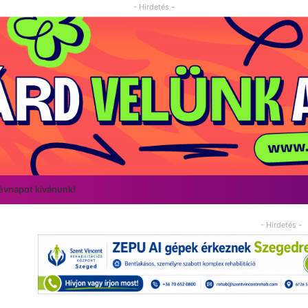
- Hirdetés -
névnapot kívánunk!
- Hirdetés -