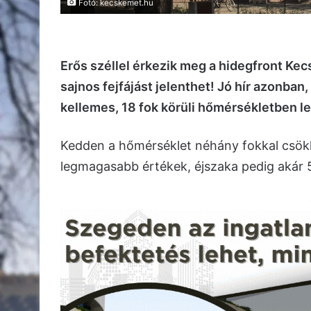
Fotó: kecskemet.hu
Erős széllel érkezik meg a hidegfront Ke
sajnos fejfájást jelenthet! Jó hír azonba
kellemes, 18 fok körüli hőmérsékletben l
Kedden a hőmérséklet néhány fokkal csökk
legmagasabb értékek, éjszaka pedig akár 5 