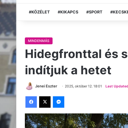
#KÖZÉLET
#KIKAPCS
#SPORT
#KECSK
MINDENMÁS
Hidegfronttal és s
indítjuk a hetet
Jenei Eszter
2025, október 12. 18:01
Last Updated
Facebook
X
Messenger