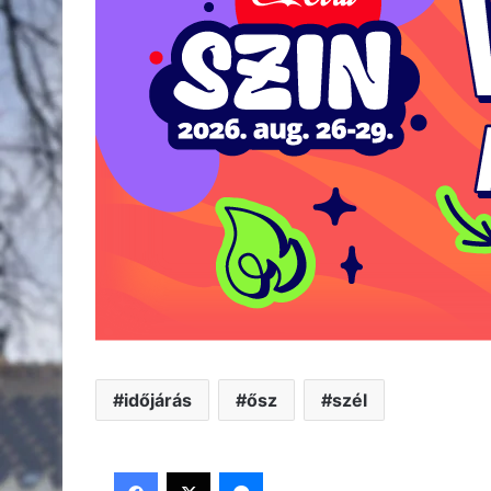
időjárás
ősz
szél
Facebook
X
Messenger