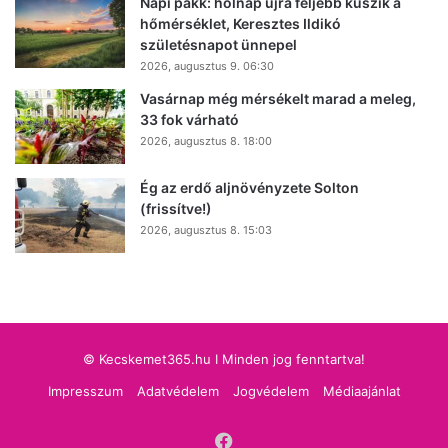
Napi pakk: holnap újra feljebb kúszik a
hőmérséklet, Keresztes Ildikó
születésnapot ünnepel
2026, augusztus 9. 06:30
Vasárnap még mérsékelt marad a meleg,
33 fok várható
2026, augusztus 8. 18:00
Ég az erdő aljnövényzete Solton
(frissítve!)
2026, augusztus 8. 15:03
© Kecskemet365.hu I Minden jog fenntartva!
Impresszum
Adatvédelem
Jogvédelem
Médiaajánlat
Facebook