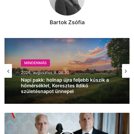
Bartok Zsófia
MINDENMÁS
MINDENMÁS
2026, augusztus 8. 18:00
2026, augusztus 9. 06:30
Vasárnap még mérsékelt marad a
meleg, 33 fok várható
XIV.
Napi pakk: holnap újra feljebb kúszik a
Leó
hőmérséklet, Keresztes Ildikó
pápával
születésnapot ünnepel