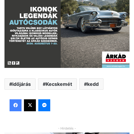
időjárás
Kecskemét
kedd
Facebook
X
Messenger
- Hirdetés -