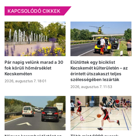
kutakon
KAPCSOLÓDÓ CIKKEK
Pár napig velünk marad a 30
Elütöttek egy biciklist
fok körüli hőmérséklet
Kecskemét külterületén – az
Kecskeméten
érintett útszakaszt teljes
szélességében lezárták
2026, augusztus 7. 18:01
2026, augusztus 7. 11:53