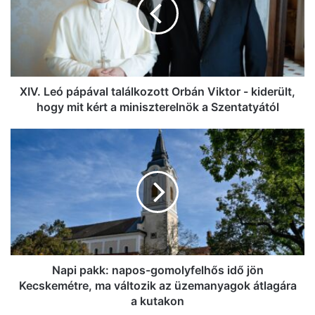
találkozott
Orbán
Viktor
-
kiderült,
hogy
mit
XIV. Leó pápával találkozott Orbán Viktor - kiderült,
kért
hogy mit kért a miniszterelnök a Szentatyától
a
miniszterelnök
Napi
a
pakk:
Szentatyától
napos-
gomolyfelhős
idő
jön
Kecskemétre,
ma
változik
az
Napi pakk: napos-gomolyfelhős idő jön
üzemanyagok
Kecskemétre, ma változik az üzemanyagok átlagára
átlagára
a kutakon
a