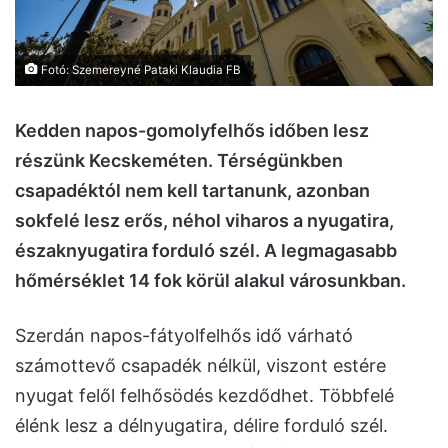
Fotó: Szemereyné Pataki Klaudia FB
Kedden napos-gomolyfelhős időben lesz
részünk Kecskeméten. Térségünkben
csapadéktól nem kell tartanunk, azonban
sokfelé lesz erős, néhol viharos a nyugatira,
északnyugatira forduló szél. A legmagasabb
hőmérséklet 14 fok körül alakul városunkban.
Szerdán napos-fátyolfelhős idő várható
számottevő csapadék nélkül, viszont estére
nyugat felől felhősödés kezdődhet. Többfelé
élénk lesz a délnyugatira, délire forduló szél.