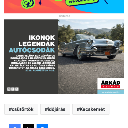
- Hirdetés -
csütörtök
időjárás
Kecskemét
Facebook
X
Messenger