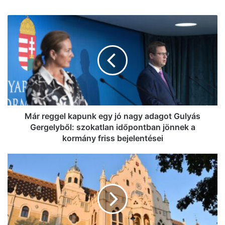
Már
reggel
kapunk
egy
jó
nagy
adagot
Gulyás
Gergelyből:
szokatlan
Már reggel kapunk egy jó nagy adagot Gulyás
időpontban
Gergelyből: szokatlan időpontban jönnek a
jönnek
kormány friss bejelentései
a
kormány
Napi
friss
pakk:
bejelentései
napsütéssel,
majd
felhőkkel
és
némi