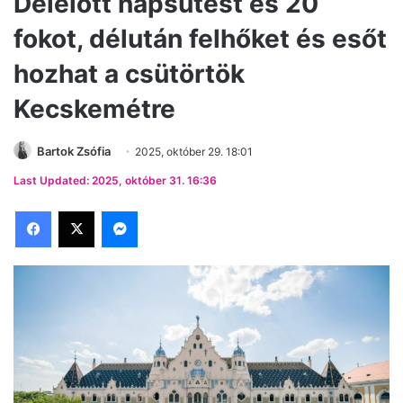
Délelőtt napsütést és 20
fokot, délután felhőket és esőt
hozhat a csütörtök
Kecskemétre
Bartok Zsófia
2025, október 29. 18:01
Last Updated: 2025, október 31. 16:36
Facebook
X
Messenger