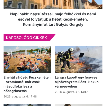
esővel
folytatjuk
a
Napi pakk: napsütéssel, majd felhőkkel és némi
hetet
esővel folytatjuk a hetet Kecskeméten,
Kecskeméten,
Kormányinfót tart Gulyás Gergely
Kormányinfót
tart
KAPCSOLÓDÓ CIKKEK
Gulyás
Gergely
Enyhül a hőség Kecskeméten
Lángra kapott egy fenyves
– szombattól már csak
aljnövényzete Bács-kiskun
másodfokú lesz a
vármegyében
hőségriasztás
2026, augusztus 6. 14:17
2026, augusztus 6. 17:48