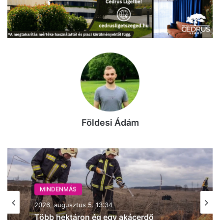
Földesi Ádám
MINDENMÁS
2026, augusztus 5. 11:18
MINDENMÁS
Tűz ütött ki egy kiskunfélegyházi