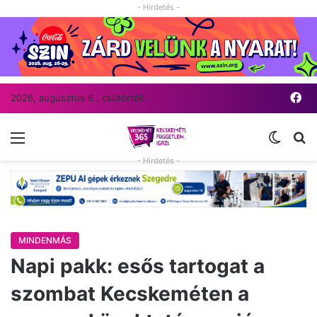
- Hirdetés -
Fa
2026, augusztus 6., csütörtök
Menü
Switch
Ke
- Hirdetés -
MINDENMÁS
Napi pakk: esős tartogat a
szombat Kecskeméten a