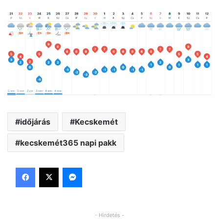
időjárás
Kecskemét
kecskemét365 napi pakk
Facebook
X
Messenger
- Hirdetés -