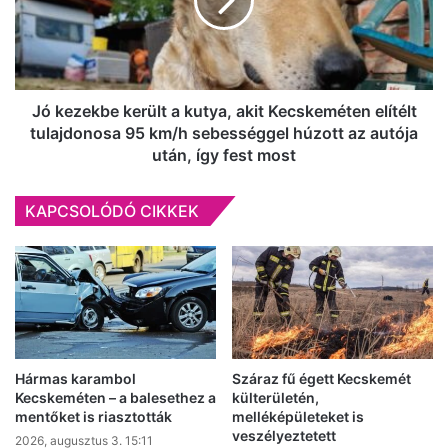
kutya,
akit
Kecskeméten
elítélt
tulajdonosa
95
Jó kezekbe került a kutya, akit Kecskeméten elítélt
km/h
tulajdonosa 95 km/h sebességgel húzott az autója
sebességgel
után, így fest most
húzott
az
KAPCSOLÓDÓ CIKKEK
autója
után,
így
fest
most
Hármas karambol
Száraz fű égett Kecskemét
Kecskeméten – a balesethez a
külterületén,
mentőket is riasztották
melléképületeket is
veszélyeztetett
2026, augusztus 3. 15:11