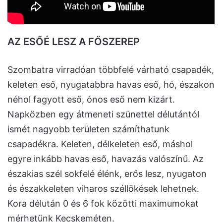
AZ ESŐÉ LESZ A FŐSZEREP
Szombatra virradóan többfelé várható csapadék,
keleten eső, nyugatabbra havas eső, hó, északon
néhol fagyott eső, ónos eső nem kizárt.
Napközben egy átmeneti szünettel délutántól
ismét nagyobb területen számíthatunk
csapadékra. Keleten, délkeleten eső, máshol
egyre inkább havas eső, havazás valószínű. Az
északias szél sokfelé élénk, erős lesz, nyugaton
és északkeleten viharos széllökések lehetnek.
Kora délután 0 és 6 fok közötti maximumokat
mérhetünk Kecskeméten.