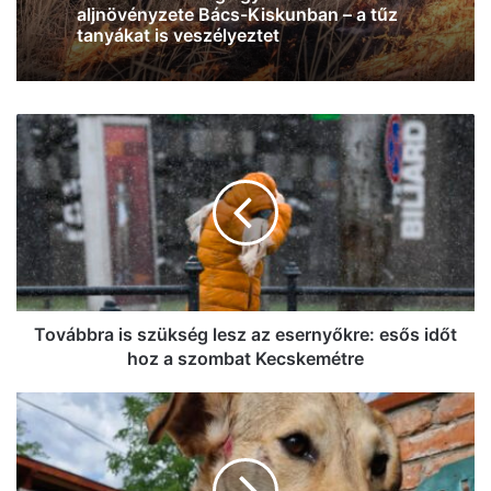
2026, augusztus 5. 13:34
melléképületben, mesterlövészt is
hívtak a helyszínre
Továbbra
Több hektáron ég egy akácerdő
is
aljnövényzete Bács-Kiskunban – a tűz
szükség
tanyákat is veszélyeztet
lesz
az
esernyőkre:
esős
időt
hoz
a
Továbbra is szükség lesz az esernyőkre: esős időt
szombat
hoz a szombat Kecskemétre
Kecskemétre
Jó
kezekbe
került
a