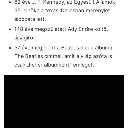
62 éve J. F. Kennedy, az Egyesült Államok
35. elnöke a texasi Dallasban merénylet
áldozata lett.
148 éve megszületett Ady Endre költő,
újságíró.
57 éve megjelent a Beatles dupla albuma,
The Beatles címmel, amit a világ azóta is
csak „Fehér albumként” emleget.