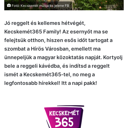
Fotó: Kecskemét múltja és jelene FB
Jó reggelt és kellemes hétvégét,
Kecskemét365 Family! Az esernyőt ma se
felejtsük otthon, hiszen esős időt tartogat a
szombat a Hírös Városban, emellett ma
ünnepeljük a magyar közoktatás napját. Kortyolj
bele a reggeli kávédba, és indítsd a reggelt
ismét a Kecskemét365-tel, no meg a
legfontosabb hírekkel! Itt a napi pakk!