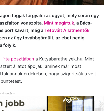
gon fogják tárgyalni az ügyet, mely során egy
z aszfalton vonszolta.
Mint megírtuk
, a Bács-
s port kavart, még a
Tetovált Állatmentők
ben az ügy továbbgördült, az ebet pedig
a folyik.
 –
írta posztjában
a Kutyabarathelyek.hu. Mint
sztelt állatot ápolják, aminek már most
ottak annak érdekében, hogy szigorítsák a volt
zbüntetést.
- Hirdetés -