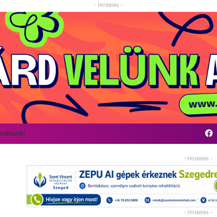
- Hirdetés -
F
kívánunk!
- Hirdetés -
- Hirdetés -