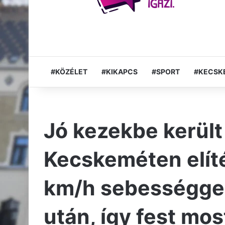
#KÖZÉLET
#KIKAPCS
#SPORT
#KECSK
Jó kezekbe került 
Kecskeméten elíté
km/h sebességgel
után, így fest mos