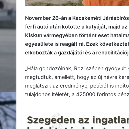
November 26-án a Kecskeméti Járásbírósá
férfi autó után kötötte a kutyáját, majd a
Kiskun vármegyében történt eset hatalma
egyesülete is reagált rá. Ezek következté
elkobozták a gazdájától és a rehabilitációj
„Hála gondozóinak, Rozi szépen gyógyul”
megtudtuk, amellett, hogy az új névre kere
meglátszik az eredménye, petíciót is indít
tulajdonos ítéletét, a 425000 forintos pén