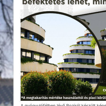
A gyógyulófélben lévő Roziról készült képe