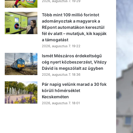
2026, augusztus 7. 19:29
Több mint 109 millió forintot
adományoztak a magyarok a
REpont automatákon keresztül
fél év alatt – mutatjuk, kik kapják
a támogatást
2026, augusztus 7. 19:22
Ismét Mészáros érdekeltségű
cég nyert közbeszerzést, Vitézy
Dávid is megszólalt az ügyben
2026, augusztus 7. 18:36
Pár napig velünk marad a 30 fok
körüli hőmérséklet
Kecskeméten
2026, augusztus 7. 18:01