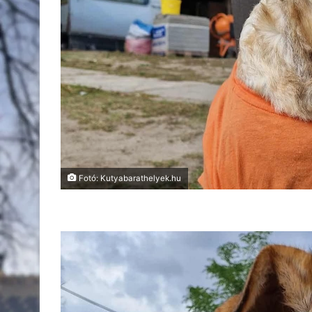
Fotó: Kutyabarathelyek.hu