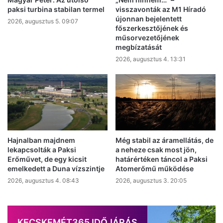
paksi turbina stabilan termel
visszavonták az M1 Híradó
újonnan bejelentett
2026, augusztus 5. 09:07
főszerkesztőjének és
műsorvezetőjének
megbízatását
2026, augusztus 4. 13:31
Hajnalban majdnem
Még stabil az áramellátás, de
lekapcsolták a Paksi
a neheze csak most jön,
Erőművet, de egy kicsit
határértéken táncol a Paksi
emelkedett a Duna vízszintje
Atomerőmű működése
2026, augusztus 4. 08:43
2026, augusztus 3. 20:05
KECSKEMÉT365 IDŐJÁRÁS