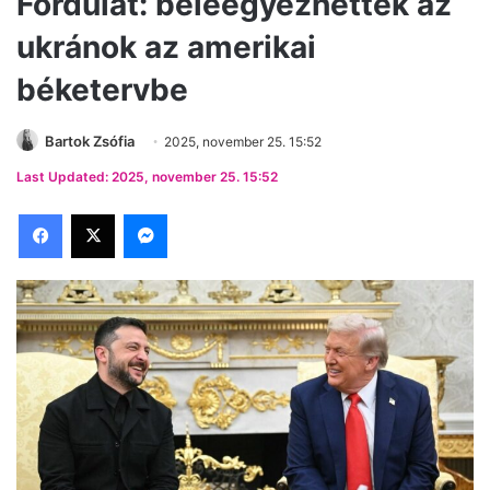
Fordulat: beleegyezhettek az
ukránok az amerikai
béketervbe
Bartok Zsófia
2025, november 25. 15:52
Last Updated: 2025, november 25. 15:52
Facebook
X
Messenger