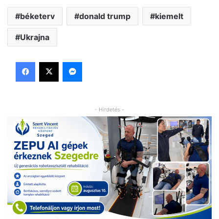
béketerv
donald trump
kiemelt
Ukrajna
Facebook
X
Messenger
- Hirdetés -