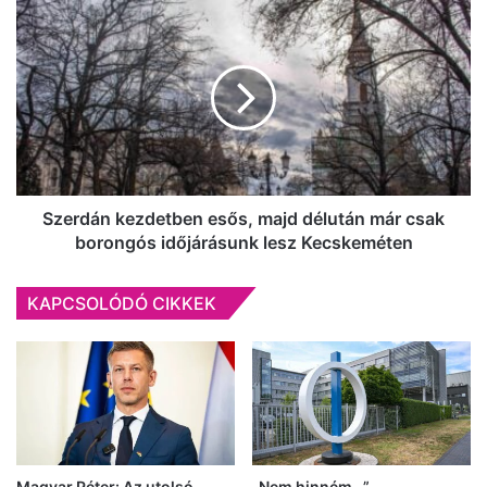
torlódásban
Szerdán
több
kezdetben
személyautó
esős,
is
majd
összeütközött
délután
már
csak
borongós
időjárásunk
lesz
Szerdán kezdetben esős, majd délután már csak
Kecskeméten
borongós időjárásunk lesz Kecskeméten
KAPCSOLÓDÓ CIKKEK
Magyar Péter: Az utolsó
„Nem hinném…” –