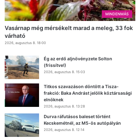
MINDENMÁS
Vasárnap még mérsékelt marad a meleg, 33 fok
várható
2026, augusztus 8. 18:00
Ég az erdő aljnövényzete Solton
(frissítve!)
2026, augusztus 8. 15:03
Titkos szavazáson döntött a Tisza-
frakció: Baka Andrást jelölik köztársasági
elnöknek
2026, augusztus 8. 13:28
Durva ráfutásos baleset történt
Kecskemétnél, az M5-ös autópályán
2026, augusztus 8. 12:14