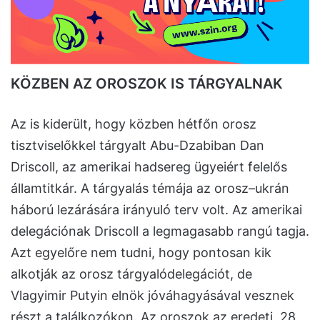
KÖZBEN AZ OROSZOK IS TÁRGYALNAK
Az is kiderült, hogy közben hétfőn orosz
tisztviselőkkel tárgyalt Abu-Dzabiban Dan
Driscoll, az amerikai hadsereg ügyeiért felelős
államtitkár. A tárgyalás témája az orosz–ukrán
háború lezárására irányuló terv volt. Az amerikai
delegációnak Driscoll a legmagasabb rangú tagja.
Azt egyelőre nem tudni, hogy pontosan kik
alkotják az orosz tárgyalódelegációt, de
Vlagyimir Putyin elnök jóváhagyásával vesznek
részt a találkozókon. Az oroszok az eredeti, 28