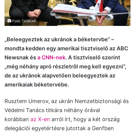
Fotó: TASR/AP
„Beleegyeztek az ukránok a béketervbe” –
mondta kedden egy amerikai tisztviselő az ABC
Newsnak és
a CNN-nek
. A tisztviselő szerint
„még néhány apró részletről meg kell egyezni”,
de az ukránok alapvetően beleegyeztek az
amerikaiak béketervébe.
Rusztem Umerov, az ukrán Nemzetbiztonsági és
Védelmi Tanács titkára néhány órával
korábban
az X-en
arról írt, hogy a két ország
delegációi egyetértésre jutottak a Genfben