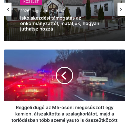
KÖZÉLET
2026, augusztus 7. 18:36
KÖZÉLET
Ismét Mészáros érdekeltségű cég nyert
2026, augusztus 7. 19:47
közbeszerzést, Vitézy Dávid is
megszólalt az ügyben
Reggeli
Iskolakezdési támogatás az
dugó
önkormányzattól, mutatjuk, hogyan
az
juthatsz hozzá
M5-
ösön:
megcsúszott
egy
kamion,
átszakította
a
Reggeli dugó az M5-ösön: megcsúszott egy
szalagkorlátot,
kamion, átszakította a szalagkorlátot, majd a
majd
torlódásban több személyautó is összeütközött
a