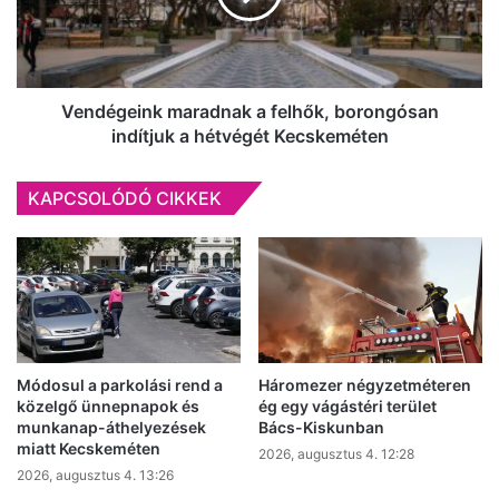
indítjuk
a
hétvégét
Kecskeméten
Vendégeink maradnak a felhők, borongósan
indítjuk a hétvégét Kecskeméten
KAPCSOLÓDÓ CIKKEK
Módosul a parkolási rend a
Háromezer négyzetméteren
közelgő ünnepnapok és
ég egy vágástéri terület
munkanap-áthelyezések
Bács-Kiskunban
miatt Kecskeméten
2026, augusztus 4. 12:28
2026, augusztus 4. 13:26