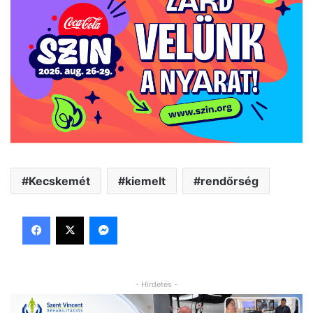
Kecskemét
kiemelt
rendőrség
Facebook
X
Messenger
- Hirdetés -