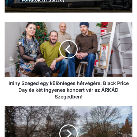
Irány
Szeged
egy
különleges
hétvégére:
Black
Price
Day
és
két
Irány Szeged egy különleges hétvégére: Black Price
ingyenes
Day és két ingyenes koncert vár az ÁRKÁD
koncert
Szegedben!
vár
az
Vendégeink
ÁRKÁD
maradnak
Szegedben!
a
felhők,
borongósan