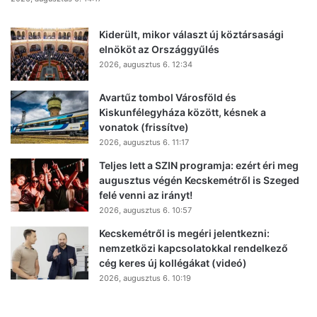
Kiderült, mikor választ új köztársasági
elnököt az Országgyűlés
2026, augusztus 6. 12:34
Avartűz tombol Városföld és
Kiskunfélegyháza között, késnek a
vonatok (frissítve)
2026, augusztus 6. 11:17
Teljes lett a SZIN programja: ezért éri meg
augusztus végén Kecskemétről is Szeged
felé venni az irányt!
2026, augusztus 6. 10:57
Kecskemétről is megéri jelentkezni:
nemzetközi kapcsolatokkal rendelkező
cég keres új kollégákat (videó)
2026, augusztus 6. 10:19