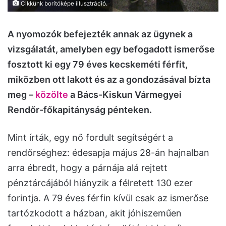
Cikkünk borítóképe illusztráció.
A nyomozók befejezték annak az ügynek a
vizsgálatát, amelyben egy befogadott ismerőse
fosztott ki egy 79 éves kecskeméti férfit,
miközben ott lakott és az a gondozásával bízta
meg –
közölte
a Bács-Kiskun Vármegyei
Rendőr-főkapitányság pénteken.
Mint írták, egy nő fordult segítségért a
rendőrséghez: édesapja május 28-án hajnalban
arra ébredt, hogy a párnája alá rejtett
pénztárcájából hiányzik a félretett 130 ezer
forintja. A 79 éves férfin kívül csak az ismerőse
tartózkodott a házban, akit jóhiszeműen