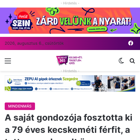
- Hirdetés -
Fa
2026, augusztus 6., csütörtök
Menü
Switch
Ke
- Hirdetés -
MINDENMÁS
A saját gondozója fosztotta ki
a 79 éves kecskeméti férfit, a