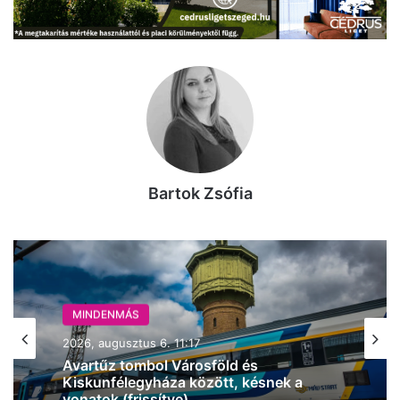
Bartok Zsófia
MINDENMÁS
2026, augusztus 6. 11:17
Avartűz tombol Városföld és
Kiskunfélegyháza között, késnek a
vonatok (frissítve)