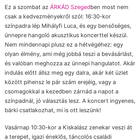
Ez a szombat az
ÁRKÁD Szeged
ben most nem
csak a kedvezményekről szól: 16:30-kor
színpadra lép Mihályfi Luca, és egy bensőséges,
ünnepre hangoló akusztikus koncerttel készül.
Nem mindennapi plusz ez a hétvégéhez: egy
olyan élmény, ami még jobbá teszi a bevásárlást,
és valóban meghozza az ünnepi hangulatot. Akár
indulás előtt állsz meg egy dalra, akár két üzlet
között pihensz le pár szám erejéig, vagy a
csomagokkal a kezedben zárnád a napot a
színpadnál, jó választás lesz. A koncert ingyenes,
bárki csatlakozhat, mi is ott leszünk!
Vasárnap 10:30-kor a Kiskalász zenekar veszi át
a terepet, igazi éneklős, táncolós családi