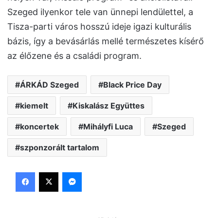
Szeged ilyenkor tele van ünnepi lendülettel, a
Tisza-parti város hosszú ideje igazi kulturális
bázis, így a bevásárlás mellé természetes kísérő
az élőzene és a családi program.
ÁRKÁD Szeged
Black Price Day
kiemelt
Kiskalász Együttes
koncertek
Mihályfi Luca
Szeged
szponzorált tartalom
Facebook
X
Messenger