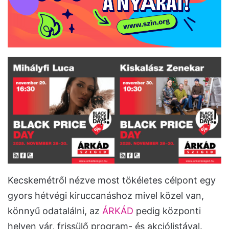
Kecskemétről nézve most tökéletes célpont egy
gyors hétvégi kiruccanáshoz mivel közel van,
könnyű odatalálni, az
ÁRKÁD
pedig központi
helyen vár, frissülő program- és akciólistával.