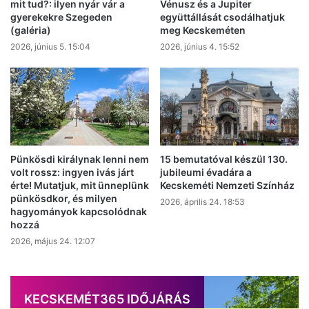
mit tud?: ilyen nyár vár a
Vénusz és a Jupiter
gyerekekre Szegeden
együttállását csodálhatjuk
(galéria)
meg Kecskeméten
2026, június 5. 15:04
2026, június 4. 15:52
Pünkösdi királynak lenni nem
15 bemutatóval készül 130.
volt rossz: ingyen ivás járt
jubileumi évadára a
érte! Mutatjuk, mit ünneplünk
Kecskeméti Nemzeti Színház
pünkösdkor, és milyen
2026, április 24. 18:53
hagyományok kapcsolódnak
hozzá
2026, május 24. 12:07
KECSKEMÉT365 IDŐJÁRÁS