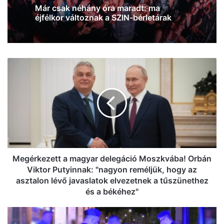
2026, július 31. 14:35
Miskovits Marci üzent nektek: már csak
péntek éjfélig érhetők el a jelenlegi
kedvezményes SZIN-bérletek! (videó)
Megérkezett
Már csak néhány óra maradt: ma
a
éjfélkor változnak a SZIN-bérletárak
magyar
delegáció
Moszkvába!
Orbán
Viktor
Putyinnak:
"nagyon
reméljük,
Megérkezett a magyar delegáció Moszkvába! Orbán
hogy
Viktor Putyinnak: "nagyon reméljük, hogy az
az
asztalon lévő javaslatok elvezetnek a tűszünethez
asztalon
és a békéhez"
lévő
javaslatok
A
elvezetnek
saját