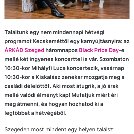
Találtunk egy nem mindennapi hétvégi
programot Kecskeméttől egy karnyújtásnyira: az
ÁRKÁD Szeged
háromnapos
Black Price Day
-e
mellé két ingyenes koncerttel is vár. Szombaton
16:30-kor Mihályfi Luca koncertezik, vasárnap
10:30-kor a Kiskalász zenekar mozgatja meg a
családi délelőttöt. Aki most átugrik, a jó árak
mellé valódi élményt kap! Mutatjuk miért éri
meg átmenni, és hogyan hozhatod ki a
legtöbbet a hétvégéből.
Szegeden most mindent egy helyen találsz: