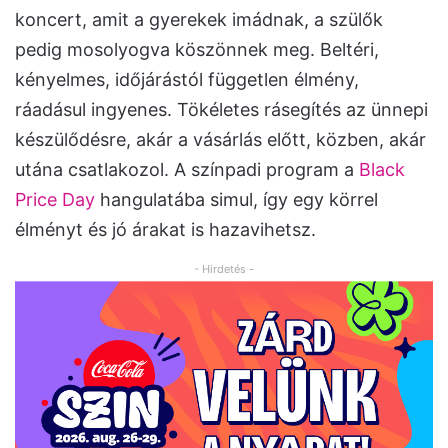
koncert, amit a gyerekek imádnak, a szülők
pedig mosolyogva köszönnek meg. Beltéri,
kényelmes, időjárástól független élmény,
ráadásul ingyenes. Tökéletes rásegítés az ünnepi
készülődésre, akár a vásárlás előtt, közben, akár
utána csatlakozol. A színpadi program a
Black
Price Day
hangulatába simul, így egy körrel
élményt és jó árakat is hazavihetsz.
- Hirdetés -