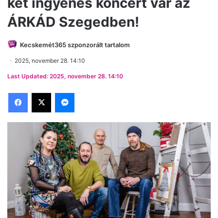
két ingyenes koncert vár az
ÁRKÁD Szegedben!
Kecskemét365 szponzorált tartalom
2025, november 28. 14:10
Last Updated: 2025, november 28. 14:10
Facebook
X
Messenger