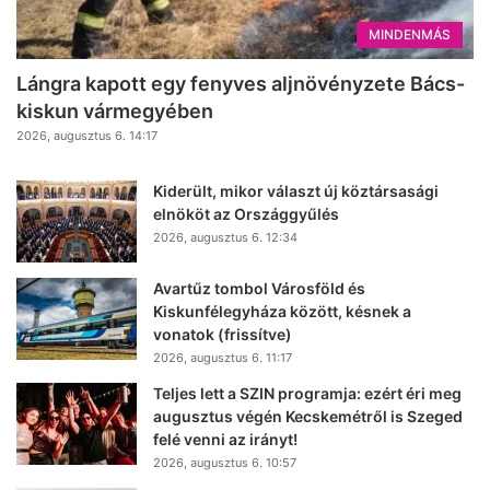
MINDENMÁS
Lángra kapott egy fenyves aljnövényzete Bács-
kiskun vármegyében
2026, augusztus 6. 14:17
Kiderült, mikor választ új köztársasági
elnököt az Országgyűlés
2026, augusztus 6. 12:34
Avartűz tombol Városföld és
Kiskunfélegyháza között, késnek a
vonatok (frissítve)
2026, augusztus 6. 11:17
Teljes lett a SZIN programja: ezért éri meg
augusztus végén Kecskemétről is Szeged
felé venni az irányt!
2026, augusztus 6. 10:57