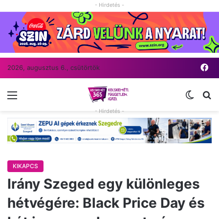
- Hirdetés -
Fa
2026, augusztus 6., csütörtök
Menü
Switch
Ke
- Hirdetés -
KIKAPCS
Irány Szeged egy különleges
hétvégére: Black Price Day és