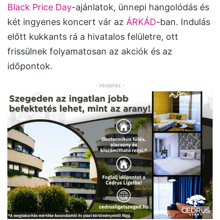
Black Price Day
-ajánlatok, ünnepi hangolódás és
két ingyenes koncert vár az
ÁRKÁD
-ban. Indulás
előtt kukkants rá a hivatalos felületre, ott
frissülnek folyamatosan az akciók és az
időpontok.
- Hirdetés -