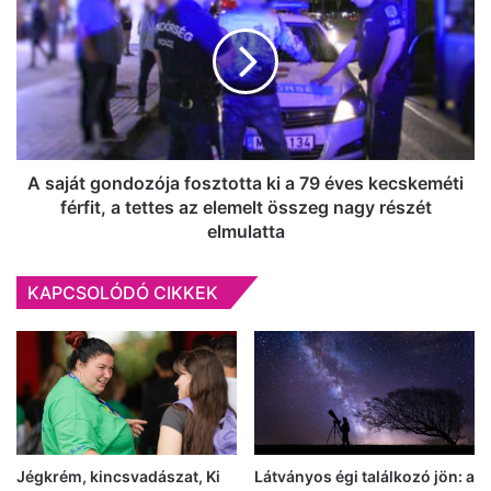
a
gondozója
tűszünethez
fosztotta
és
ki
a
a
békéhez"
79
éves
kecskeméti
férfit,
A saját gondozója fosztotta ki a 79 éves kecskeméti
a
férfit, a tettes az elemelt összeg nagy részét
tettes
elmulatta
az
elemelt
KAPCSOLÓDÓ CIKKEK
összeg
nagy
részét
elmulatta
Jégkrém, kincsvadászat, Ki
Látványos égi találkozó jön: a