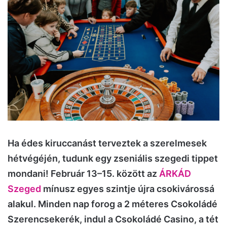
Ha édes kiruccanást terveztek a szerelmesek
hétvégéjén, tudunk egy zseniális szegedi tippet
mondani! Február 13–15. között az
ÁRKÁD
Szeged
mínusz egyes szintje újra csokivárossá
alakul. Minden nap forog a 2 méteres Csokoládé
Szerencsekerék, indul a Csokoládé Casino, a tét