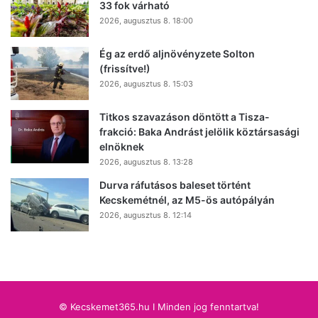
33 fok várható
2026, augusztus 8. 18:00
Ég az erdő aljnövényzete Solton
(frissítve!)
2026, augusztus 8. 15:03
Titkos szavazáson döntött a Tisza-
frakció: Baka Andrást jelölik köztársasági
elnöknek
2026, augusztus 8. 13:28
Durva ráfutásos baleset történt
Kecskemétnél, az M5-ös autópályán
2026, augusztus 8. 12:14
© Kecskemet365.hu I Minden jog fenntartva!