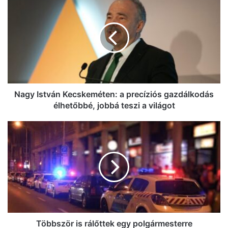
István
Kecskeméten:
a
precíziós
gazdálkodás
élhetőbbé,
jobbá
teszi
a
Nagy István Kecskeméten: a precíziós gazdálkodás
világot
élhetőbbé, jobbá teszi a világot
Többször
is
rálőttek
egy
polgármesterre
hazánkban,
az
ablakon
át
menekítették
Többször is rálőttek egy polgármesterre