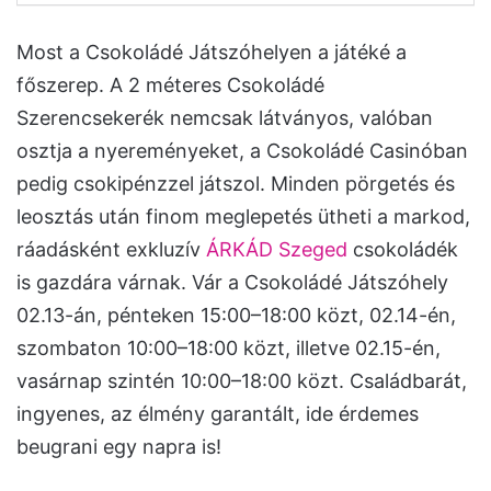
Most a Csokoládé Játszóhelyen a játéké a
főszerep. A 2 méteres Csokoládé
Szerencsekerék nemcsak látványos, valóban
osztja a nyereményeket, a Csokoládé Casinóban
pedig csokipénzzel játszol. Minden pörgetés és
leosztás után finom meglepetés ütheti a markod,
ráadásként exkluzív
ÁRKÁD Szeged
csokoládék
is gazdára várnak. Vár a Csokoládé Játszóhely
02.13-án, pénteken 15:00–18:00 közt, 02.14-én,
szombaton 10:00–18:00 közt, illetve 02.15-én,
vasárnap szintén 10:00–18:00 közt. Családbarát,
ingyenes, az élmény garantált, ide érdemes
beugrani egy napra is!