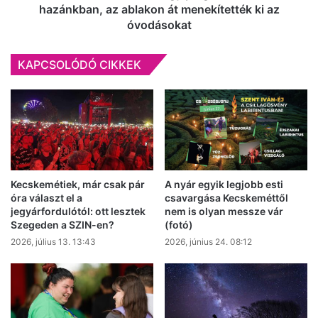
ki
hazánkban, az ablakon át menekítették ki az
az
óvodásokat
óvodásokat
KAPCSOLÓDÓ CIKKEK
Kecskemétiek, már csak pár
A nyár egyik legjobb esti
óra választ el a
csavargása Kecskeméttől
jegyárfordulótól: ott lesztek
nem is olyan messze vár
Szegeden a SZIN-en?
(fotó)
2026, július 13. 13:43
2026, június 24. 08:12