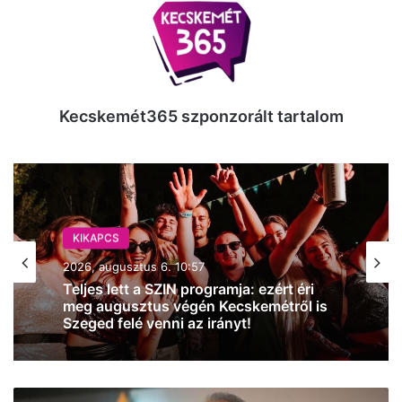
Kecskemét365 szponzorált tartalom
KIKAPCS
2026, augusztus 6. 10:57
Teljes lett a SZIN programja: ezért éri
meg augusztus végén Kecskemétről is
Szeged felé venni az irányt!
Nagy