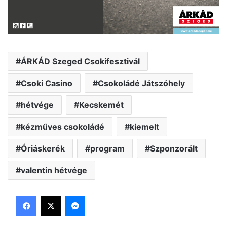
ÁRKÁD Szeged Csokifesztivál
Csoki Casino
Csokoládé Játszóhely
hétvége
Kecskemét
kézműves csokoládé
kiemelt
Óriáskerék
program
Szponzorált
valentin hétvége
Facebook
X
Messenger