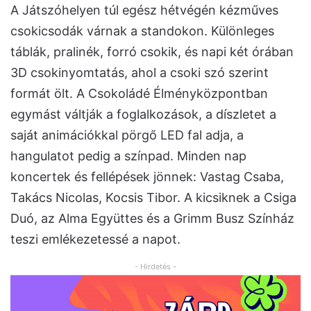
A Játszóhelyen túl egész hétvégén kézműves
csokicsodák várnak a standokon. Különleges
táblák, pralinék, forró csokik, és napi két órában
3D csokinyomtatás, ahol a csoki szó szerint
formát ölt. A Csokoládé Élményközpontban
egymást váltják a foglalkozások, a díszletet a
saját animációkkal pörgő LED fal adja, a
hangulatot pedig a színpad. Minden nap
koncertek és fellépések jönnek: Vastag Csaba,
Takács Nicolas, Kocsis Tibor. A kicsiknek a Csiga
Duó, az Alma Együttes és a Grimm Busz Színház
teszi emlékezetessé a napot.
- Hirdetés -