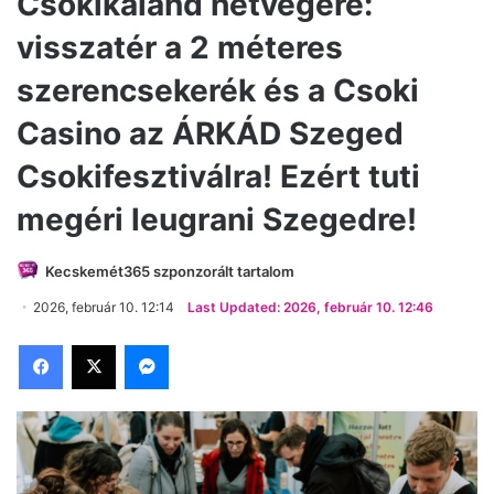
Csokikaland hétvégére:
visszatér a 2 méteres
szerencsekerék és a Csoki
Casino az ÁRKÁD Szeged
Csokifesztiválra! Ezért tuti
megéri leugrani Szegedre!
Kecskemét365 szponzorált tartalom
2026, február 10. 12:14
Last Updated: 2026, február 10. 12:46
Facebook
X
Messenger