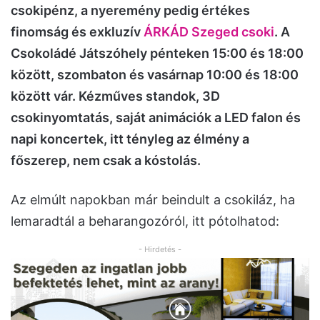
csokipénz, a nyeremény pedig értékes
finomság és exkluzív
ÁRKÁD Szeged csoki
. A
Csokoládé Játszóhely pénteken 15:00 és 18:00
között, szombaton és vasárnap 10:00 és 18:00
között vár. Kézműves standok, 3D
csokinyomtatás, saját animációk a LED falon és
napi koncertek, itt tényleg az élmény a
főszerep, nem csak a kóstolás.
Az elmúlt napokban már beindult a csokiláz, ha
lemaradtál a beharangozóról, itt pótolhatod:
- Hirdetés -