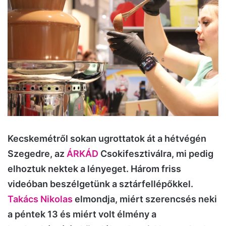
Kecskemétről sokan ugrottatok át a hétvégén
Szegedre, az
ÁRKÁD
Csokifesztiválra, mi pedig
elhoztuk nektek a lényeget. Három friss
videóban beszélgetünk a sztárfellépőkkel.
Takács Nikolas
elmondja, miért szerencsés neki
a péntek 13 és miért volt élmény a