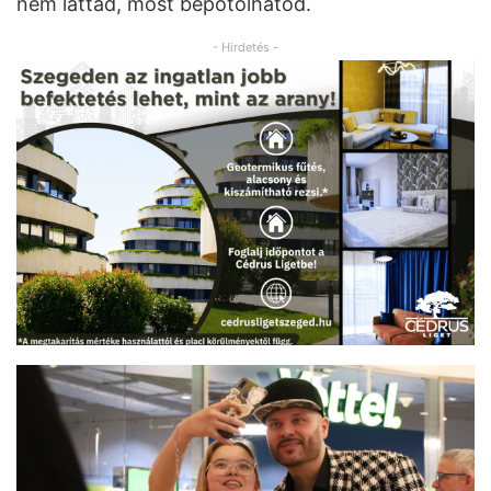
nem láttad, most bepótolhatod.
- Hirdetés -