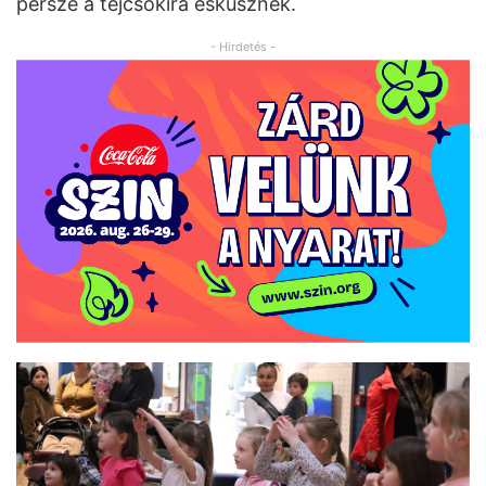
persze a tejcsokira esküsznek.
- Hirdetés -