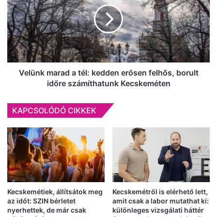
tél:
kedden
erősen
felhős,
borult
időre
számíthatunk
Velünk marad a tél: kedden erősen felhős, borult
Kecskeméten
időre számíthatunk Kecskeméten
KAPCSOLÓDÓ CIKKEK
Kecskemétiek, állítsátok meg
Kecskemétről is elérhető lett,
az időt: SZIN bérletet
amit csak a labor mutathat ki:
nyerhettek, de már csak
különleges vizsgálati háttér