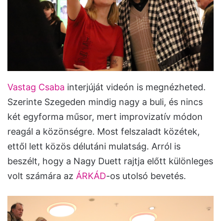
Vastag Csaba
interjúját videón is megnézheted.
Szerinte Szegeden mindig nagy a buli, és nincs
két egyforma műsor, mert improvizatív módon
reagál a közönségre. Most felszaladt közétek,
ettől lett közös délutáni mulatság. Arról is
beszélt, hogy a Nagy Duett rajtja előtt különleges
volt számára az
ÁRKÁD
-os utolsó bevetés.