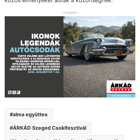
közös élményeket adtak a közönségnek.
- Hirdetés -
alma együttes
ÁRKÁD Szeged Csokifesztivál