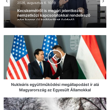
2026, augusztus 6. 10:19
Kecskemétről is megéri jelentkezni:
nemzetközi kapcsolatokkal rendelkező
cég keres új kollégákat (videó)
Nukleáris
együttműködési
megállapodást
ír
alá
Magyarország
az
Egyesült
Államokkal
Nukleáris együttműködési megállapodást ír alá
Magyarország az Egyesült Államokkal
Velünk
marad
a