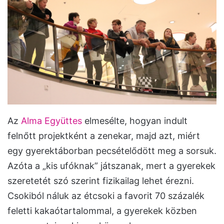
Az
Alma Együttes
elmesélte, hogyan indult
felnőtt projektként a zenekar, majd azt, miért
egy gyerektáborban pecsételődött meg a sorsuk.
Azóta a „kis ufóknak” játszanak, mert a gyerekek
szeretetét szó szerint fizikailag lehet érezni.
Csokiból náluk az étcsoki a favorit 70 százalék
feletti kakaótartalommal, a gyerekek közben