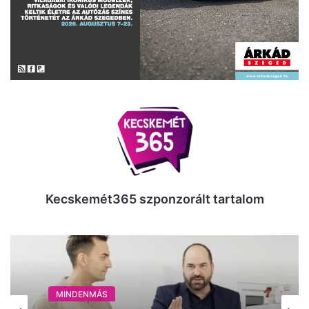
Kecskemét365 szponzorált tartalom
MINDENMÁS