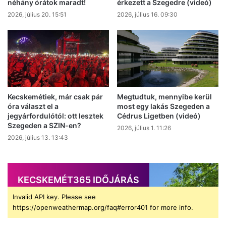
néhány órátok maradt!
érkezett a Szegedre (videó)
2026, július 20. 15:51
2026, július 16. 09:30
Kecskemétiek, már csak pár
Megtudtuk, mennyibe kerül
óra választ el a
most egy lakás Szegeden a
jegyárfordulótól: ott lesztek
Cédrus Ligetben (videó)
Szegeden a SZIN-en?
2026, július 1. 11:26
2026, július 13. 13:43
KECSKEMÉT365 IDŐJÁRÁS
Invalid API key. Please see
https://openweathermap.org/faq#error401 for more info.