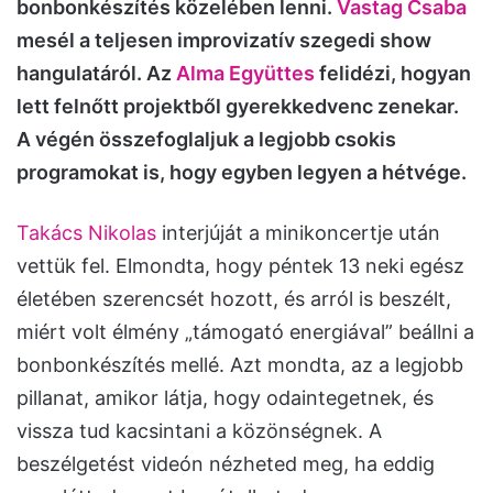
bonbonkészítés közelében lenni.
Vastag Csaba
mesél a teljesen improvizatív szegedi show
hangulatáról. Az
Alma Együttes
felidézi, hogyan
lett felnőtt projektből gyerekkedvenc zenekar.
A végén összefoglaljuk a legjobb csokis
programokat is, hogy egyben legyen a hétvége.
Takács Nikolas
interjúját a minikoncertje után
vettük fel. Elmondta, hogy péntek 13 neki egész
életében szerencsét hozott, és arról is beszélt,
miért volt élmény „támogató energiával” beállni a
bonbonkészítés mellé. Azt mondta, az a legjobb
pillanat, amikor látja, hogy odaintegetnek, és
vissza tud kacsintani a közönségnek. A
beszélgetést videón nézheted meg, ha eddig