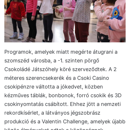
Programok, amelyek miatt megérte átugrani a
szomszéd városba, a -1. szinten pörgő
Csokoládé Játszóhely köré szerveződtek. A 2
méteres szerencsekerék és a Csoki Casino
csokipénzre váltotta a jókedvet, közben
kézműves táblák, bonbonok, forró csokik és 3D
csokinyomtatás csábított. Ehhez jött a nemzeti
rekordkísérlet, a látványos jégszobrász
produkció és a Valentin Challenge, amelyek újabb