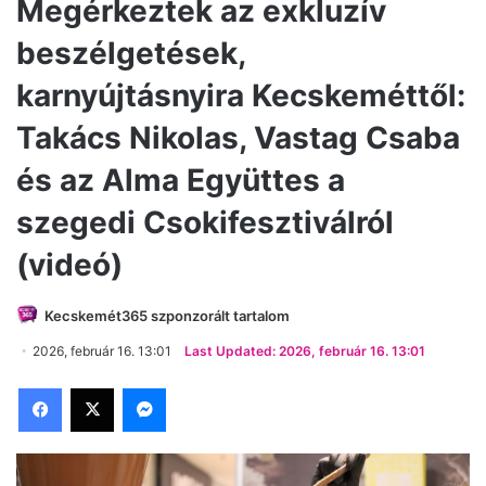
Megérkeztek az exkluzív
beszélgetések,
karnyújtásnyira Kecskeméttől:
Takács Nikolas, Vastag Csaba
és az Alma Együttes a
szegedi Csokifesztiválról
(videó)
Kecskemét365 szponzorált tartalom
2026, február 16. 13:01
Last Updated: 2026, február 16. 13:01
Facebook
X
Messenger