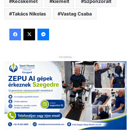
Kecskemét
kiemelt
Szponzorált
Takács Nikolas
Vastag Csaba
Facebook
X
Messenger
- Hirdetés -