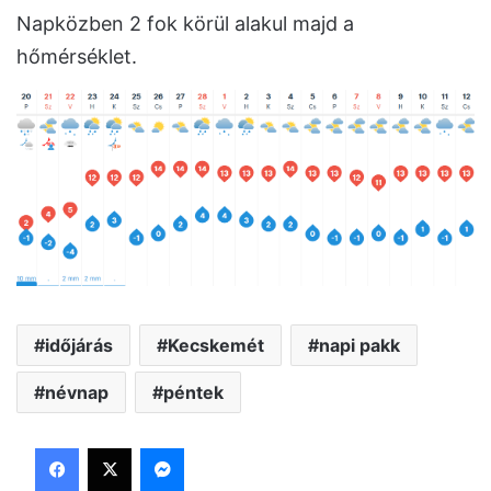
Napközben 2 fok körül alakul majd a
hőmérséklet.
időjárás
Kecskemét
napi pakk
névnap
péntek
Facebook
X
Messenger