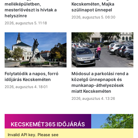
melléképületben,
Kecskeméten, Majka
mesterlövészt is hívtak a
szülinapot ünnepel
helyszínre
2026, augusztus 5. 06:30
2026, augusztus 5. 11:18
Folytatódik a napos, forró
Módosul a parkolási rend a
időjárás Kecskeméten
közelgő ünnepnapok és
munkanap-áthelyezések
2026, augusztus 4. 18:01
miatt Kecskeméten
2026, augusztus 4. 13:26
KECSKEMÉT365 IDŐJÁRÁS
Invalid API key. Please see