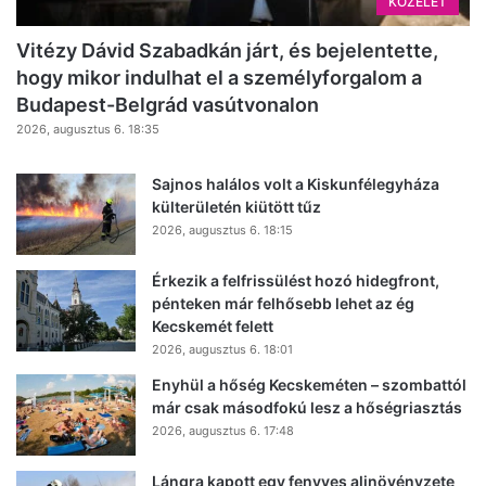
KÖZÉLET
Vitézy Dávid Szabadkán járt, és bejelentette,
hogy mikor indulhat el a személyforgalom a
Budapest-Belgrád vasútvonalon
2026, augusztus 6. 18:35
Sajnos halálos volt a Kiskunfélegyháza
külterületén kiütött tűz
2026, augusztus 6. 18:15
Érkezik a felfrissülést hozó hidegfront,
pénteken már felhősebb lehet az ég
Kecskemét felett
2026, augusztus 6. 18:01
Enyhül a hőség Kecskeméten – szombattól
már csak másodfokú lesz a hőségriasztás
2026, augusztus 6. 17:48
Lángra kapott egy fenyves aljnövényzete