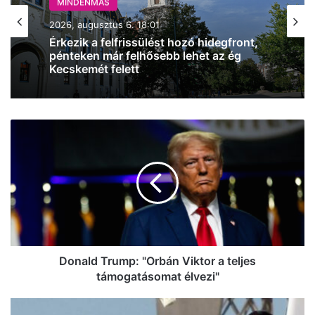
MINDENMÁS
2026, augusztus 6. 18:01
Érkezik a felfrissülést hozó hidegfront,
pénteken már felhősebb lehet az ég
Kecskemét felett
Donald
Trump:
"Orbán
Viktor
a
teljes
támogatásomat
élvezi"
Donald Trump: "Orbán Viktor a teljes
támogatásomat élvezi"
Friss