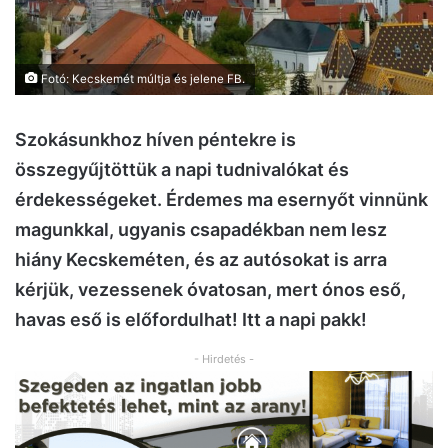
Fotó: Kecskemét múltja és jelene FB.
Szokásunkhoz híven péntekre is
összegyűjtöttük a napi tudnivalókat és
érdekességeket. Érdemes ma esernyőt vinnünk
magunkkal, ugyanis csapadékban nem lesz
hiány Kecskeméten, és az autósokat is arra
kérjük, vezessenek óvatosan, mert ónos eső,
havas eső is előfordulhat! Itt a napi pakk!
- Hirdetés -