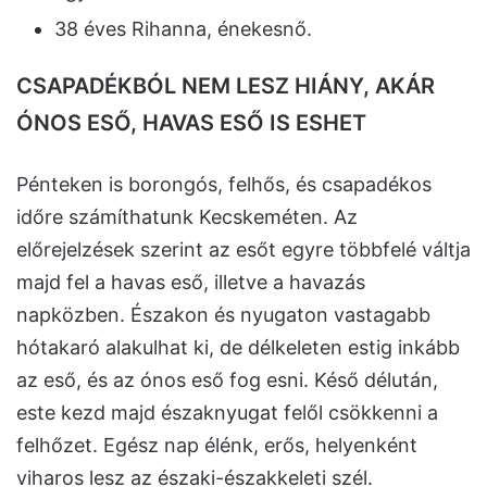
38 éves Rihanna, énekesnő.
CSAPADÉKBÓL NEM LESZ HIÁNY, AKÁR
ÓNOS ESŐ, HAVAS ESŐ IS ESHET
Pénteken is borongós, felhős, és csapadékos
időre számíthatunk Kecskeméten. Az
előrejelzések szerint az esőt egyre többfelé váltja
majd fel a havas eső, illetve a havazás
napközben. Északon és nyugaton vastagabb
hótakaró alakulhat ki, de délkeleten estig inkább
az eső, és az ónos eső fog esni. Késő délután,
este kezd majd északnyugat felől csökkenni a
felhőzet. Egész nap élénk, erős, helyenként
viharos lesz az északi-északkeleti szél.