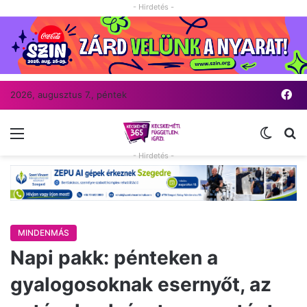
- Hirdetés -
Fa
2026, augusztus 7., péntek
Menü
Switch
Ke
- Hirdetés -
MINDENMÁS
Napi pakk: pénteken a
gyalogosoknak esernyőt, az