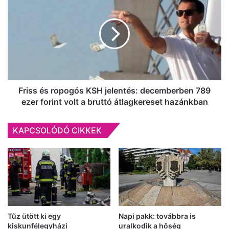
és
ropogós
KSH
jelentés:
decemberben
789
ezer
forint
volt
Friss és ropogós KSH jelentés: decemberben 789
a
ezer forint volt a bruttó átlagkereset hazánkban
bruttó
átlagkereset
KAPCSOLÓDÓ CIKKEK
hazánkban
Tűz ütött ki egy
Napi pakk: továbbra is
kiskunfélegyházi
uralkodik a hőség