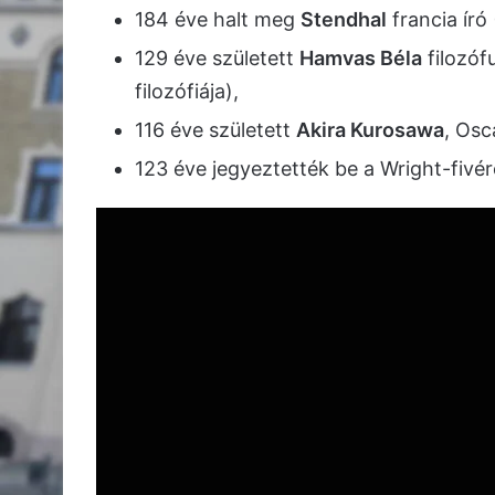
184 éve halt meg
Stendhal
francia író
129 éve született
Hamvas Béla
filozóf
filozófiája),
116 éve született
Akira Kurosawa
, Osc
123 éve jegyeztették be a Wright-fivé