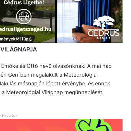
 VILÁGNAPJA
 Emőke és Ottó nevű olvasónknak! A mai nap
-én Genfben megalakult a Meteorológiai
kulás másnapján lépett érvénybe, és ennek
 a Meteorológiai Világnap megünneplését.
- Hirdetés -