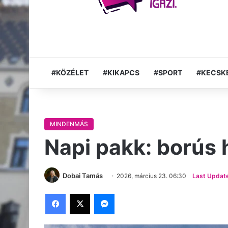
#KÖZÉLET
#KIKAPCS
#SPORT
#KECSK
MINDENMÁS
Napi pakk: borús
Dobai Tamás
2026, március 23. 06:30
Last Update
Facebook
X
Messenger