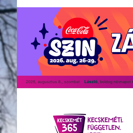
László
2026, augusztus 8., szombat
, boldog névnapot 