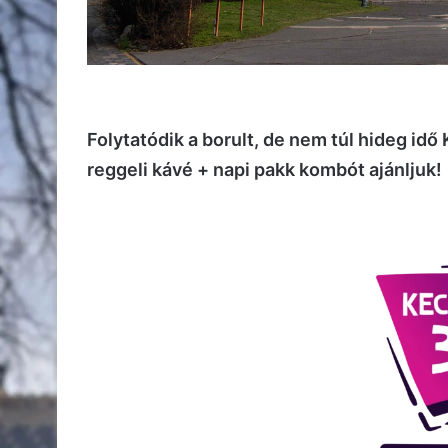
Folytatódik a borult, de nem túl hideg id
reggeli kávé + napi pakk kombót ajánljuk!