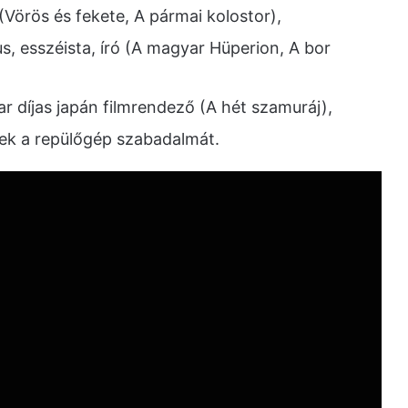
 (Vörös és fekete, A pármai kolostor),
us, esszéista, író (A magyar Hüperion, A bor
ar díjas japán filmrendező (A hét szamuráj),
rek a repülőgép szabadalmát.