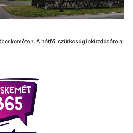
ő Kecskeméten. A hétfői szürkeség leküzdésére a