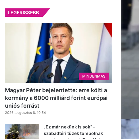
LEGFRISSEBB
MINDENMÁS
Magyar Péter bejelentette: erre költi a
kormány a 6000 milliárd forint európai
uniós forrást
2026, augusztus 8. 10:54
„Ez már nekünk is sok” –
szabadtéri tüzek tombolnak