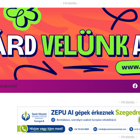
- Hirdetés -
kívánunk!
- Hirdetés -
- Hirdetés -