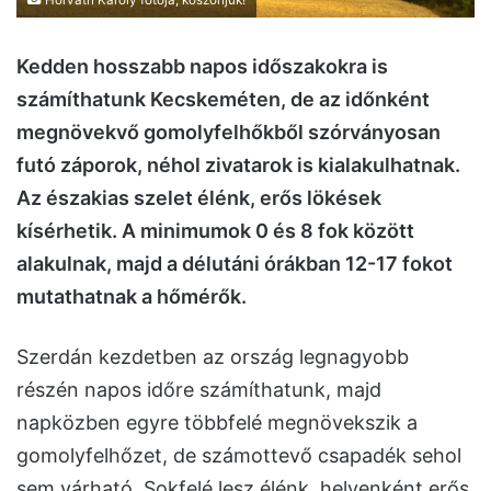
Kedden hosszabb napos időszakokra is
számíthatunk Kecskeméten, de az időnként
megnövekvő gomolyfelhőkből szórványosan
futó záporok, néhol zivatarok is kialakulhatnak.
Az északias szelet élénk, erős lökések
kísérhetik. A minimumok 0 és 8 fok között
alakulnak, majd a délutáni órákban 12-17 fokot
mutathatnak a hőmérők.
Szerdán kezdetben az ország legnagyobb
részén napos időre számíthatunk, majd
napközben egyre többfelé megnövekszik a
gomolyfelhőzet, de számottevő csapadék sehol
sem várható. Sokfelé lesz élénk, helyenként erős