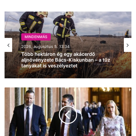
MINDENMÁS
2026, augusztus 5. 13:34
Több hektáron ég egy akácerdő
aljnövényzete Bács-Kiskunban – a tűz
tanyákat is veszélyeztet
Megalakult
a
Mi
Hazánk
országgyűlési
képviselőcsoportja