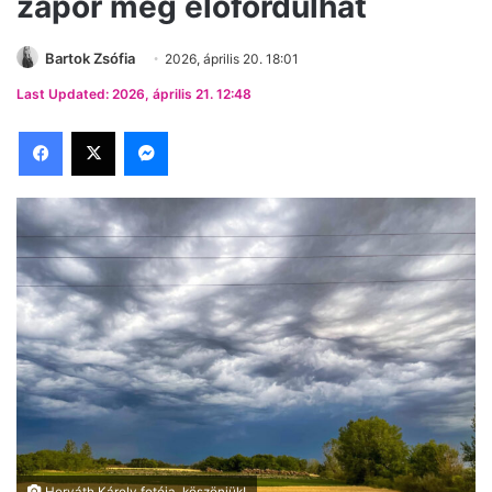
zápor még előfordulhat
Bartok Zsófia
2026, április 20. 18:01
Last Updated: 2026, április 21. 12:48
Facebook
X
Messenger
Horváth Károly fotója, köszönjük!