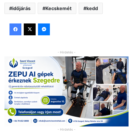
időjárás
Kecskemét
kedd
Facebook
X
Messenger
- Hirdetés -
- Hirdetés -