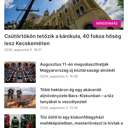
MINDENMÁS
Csütörtökön tetőzik a kánikula, 40 fokos hőség
lesz Kecskeméten
2026, augusztus 5. 18:01
Augusztus 11-én megválaszthatják
Magyarország új köztársasági elnökét
2026, augusztus 5. 16:38
Több hektáron ég egy akácerdő
aljnövényzete Bács-Kiskunban – a tűz
tanyákat is veszélyeztet
2026, augusztus 5. 13:34
Tűz ütött ki egy kiskunfélegyházi
melléképületben, mesterlövészt is hívtak a