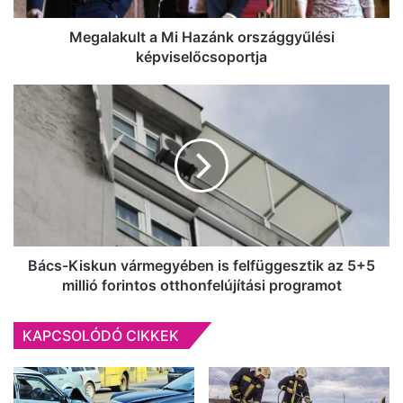
Megalakult a Mi Hazánk országgyűlési
képviselőcsoportja
Bács-
Kiskun
vármegyében
is
felfüggesztik
az
5+5
millió
forintos
otthonfelújítási
Bács-Kiskun vármegyében is felfüggesztik az 5+5
programot
millió forintos otthonfelújítási programot
KAPCSOLÓDÓ CIKKEK