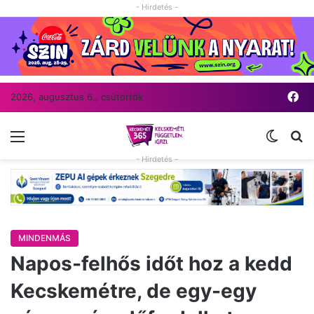
- Hirdetés -
Fa
2026, augusztus 6., csütörtök
Menü
Switch
Ke
- Hirdetés -
MINDENMÁS
Napos-felhős időt hoz a kedd
Kecskemétre, de egy-egy