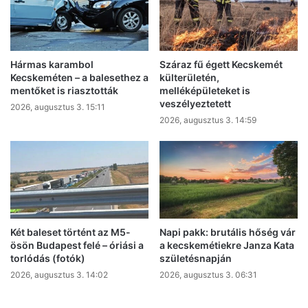
Hármas karambol
Száraz fű égett Kecskemét
Kecskeméten – a balesethez a
külterületén,
mentőket is riasztották
melléképületeket is
veszélyeztetett
2026, augusztus 3. 15:11
2026, augusztus 3. 14:59
Két baleset történt az M5-
Napi pakk: brutális hőség vár
ösön Budapest felé – óriási a
a kecskemétiekre Janza Kata
torlódás (fotók)
születésnapján
2026, augusztus 3. 14:02
2026, augusztus 3. 06:31