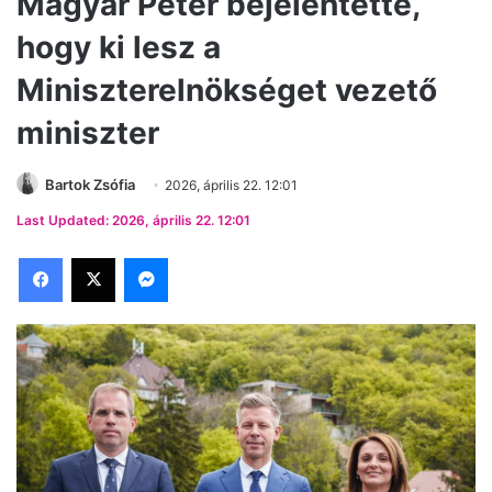
Magyar Péter bejelentette,
hogy ki lesz a
Miniszterelnökséget vezető
miniszter
Bartok Zsófia
2026, április 22. 12:01
Last Updated: 2026, április 22. 12:01
Facebook
X
Messenger