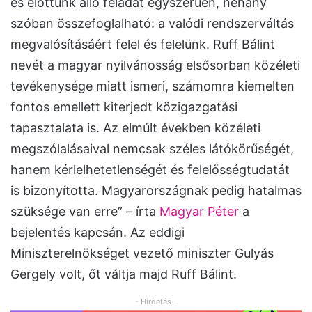
és előttünk álló feladat egyszerűen, néhány
szóban összefoglalható: a valódi rendszerváltás
megvalósításáért felel és felelünk. Ruff Bálint
nevét a magyar nyilvánosság elsősorban közéleti
tevékenysége miatt ismeri, számomra kiemelten
fontos emellett kiterjedt közigazgatási
tapasztalata is. Az elmúlt években közéleti
megszólalásaival nemcsak széles látókörűségét,
hanem kérlelhetetlenségét és felelősségtudatát
is bizonyította. Magyarországnak pedig hatalmas
szüksége van erre” – írta
Magyar Péter
a
bejelentés kapcsán. Az eddigi
Miniszterelnökséget vezető miniszter Gulyás
Gergely volt, őt váltja majd Ruff Bálint.
- Hirdetés -