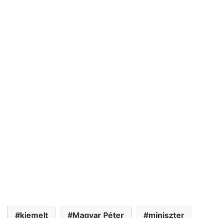
kiemelt
Magyar Péter
miniszter