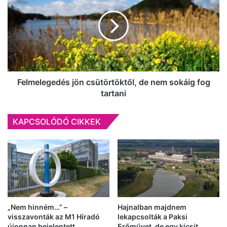
(videóval)
csütörtöktől,
de
nem
sokáig
fog
tartani
Felmelegedés jön csütörtöktől, de nem sokáig fog
tartani
KAPCSOLÓDÓ CIKKEK
„Nem hinném…” –
Hajnalban majdnem
visszavonták az M1 Híradó
lekapcsolták a Paksi
újonnan bejelentett
Erőművet, de egy kicsit