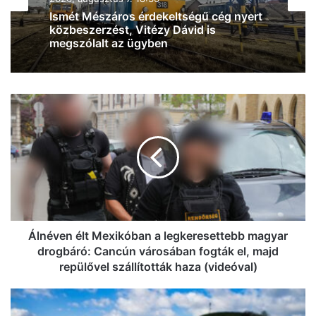
2026, augusztus 7. 17:04
2026, augusztus 7. 18:36
Magyar Péter: három személy közül
választ szombaton köztársaságielnök-
Ismét Mészáros érdekeltségű cég nyert
jelöltet a Tisza
közbeszerzést, Vitézy Dávid is
Álnéven
megszólalt az ügyben
élt
Mexikóban
a
legkeresettebb
magyar
drogbáró:
Cancún
városában
fogták
Álnéven élt Mexikóban a legkeresettebb magyar
el,
drogbáró: Cancún városában fogták el, majd
majd
repülővel szállították haza (videóval)
repülővel
szállították
Felmelegedés
haza
jön