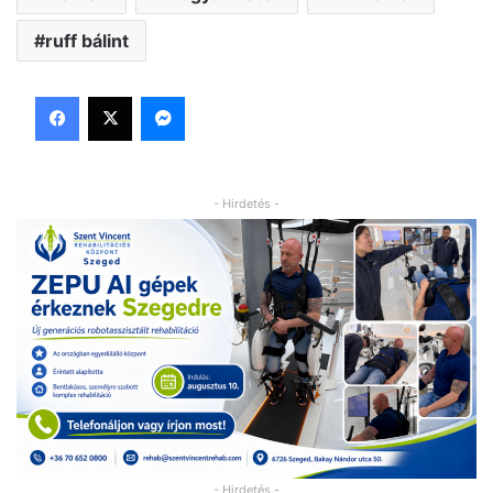
ruff bálint
Facebook
X
Messenger
- Hirdetés -
- Hirdetés -