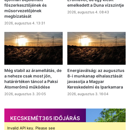
főszerkesztőjének és
emelkedett a Duna vízszintje
műsorvezetőjének
2026, augusztus 4. 08:43
megbízatását
2026, augusztus 4. 13:31
Még stabil az áramellátás, de
Energiaválság: az augusztus
a neheze csak most jön,
8-i munkanap elhalasztását
határértéken táncol a Paksi
javasolja a Magyar
Atomerőmű működése
Kereskedelmi és Iparkamara
2026, augusztus 3. 20:05
2026, augusztus 3. 16:04
KECSKEMÉT365 IDŐJÁRÁS
Invalid API key. Please see