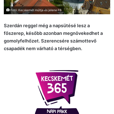
Fotó: Kecskemét múltja és jelene FB
Szerdán reggel még a napsütésé lesz a
főszerep, később azonban megnövekedhet a
gomolyfelhőzet. Szerencsére számottevő
csapadék nem várható a térségben.