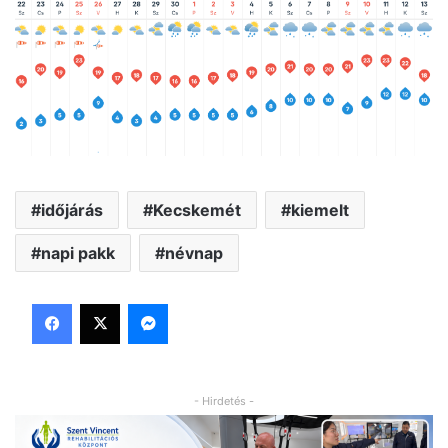
időjárás
Kecskemét
kiemelt
napi pakk
névnap
Facebook
X
Messenger
- Hirdetés -