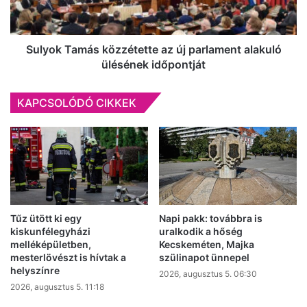
alakuló
ülésének
időpontját
Sulyok Tamás közzétette az új parlament alakuló
ülésének időpontját
KAPCSOLÓDÓ CIKKEK
Tűz ütött ki egy
Napi pakk: továbbra is
kiskunfélegyházi
uralkodik a hőség
melléképületben,
Kecskeméten, Majka
mesterlövészt is hívtak a
szülinapot ünnepel
helyszínre
2026, augusztus 5. 06:30
2026, augusztus 5. 11:18