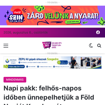
- Hirdetés -
Fa
2026, augusztus 6., csütörtök
Menü
Switch
Ke
- Hirdetés -
MINDENMÁS
Napi pakk: felhős-napos
időben ünnepelhetjük a Föld