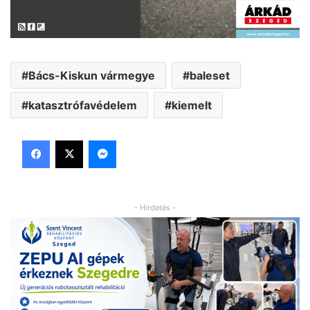
Bács-Kiskun vármegye
baleset
katasztrófavédelem
kiemelt
Facebook
X
Messenger
- Hirdetés -