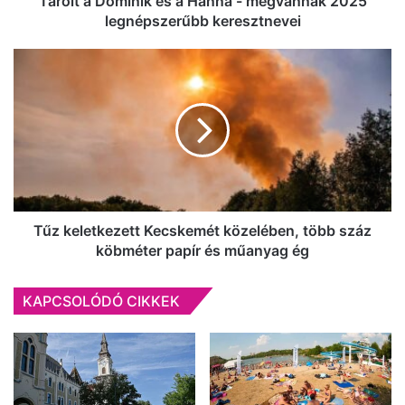
Tarolt a Dominik és a Hanna - megvannak 2025
keresztnevei
legnépszerűbb keresztnevei
Tűz
keletkezett
Kecskemét
közelében,
több
száz
köbméter
papír
és
műanyag
Tűz keletkezett Kecskemét közelében, több száz
ég
köbméter papír és műanyag ég
KAPCSOLÓDÓ CIKKEK