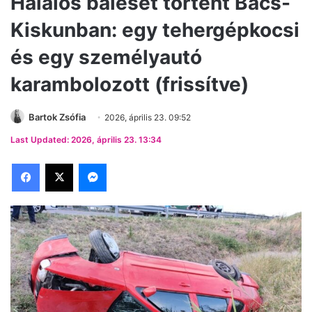
Halálos baleset történt Bács-
Kiskunban: egy tehergépkocsi
és egy személyautó
karambolozott (frissítve)
Bartok Zsófia
2026, április 23. 09:52
Last Updated: 2026, április 23. 13:34
Facebook
X
Messenger