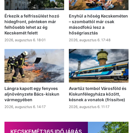
Érkezik a felfrissülést hozó
Enyhül a hőség Kecskeméten
hidegfront, pénteken már
– szombattól már csak
felhősebb lehet az ég
másodfokú lesz a
Kecskemét felett
hőségriasztás
2026, augusztus 6. 18:01
2026, augusztus 6. 17:48
Lángra kapott egy fenyves
Avartűz tombol Városföld és
aljnövényzete Bács-kiskun
Kiskunfélegyháza között,
vármegyében
késnek a vonatok (frissítve)
2026, augusztus 6. 14:17
2026, augusztus 6. 11:17
KECSKEMÉT365 IDŐJÁRÁS