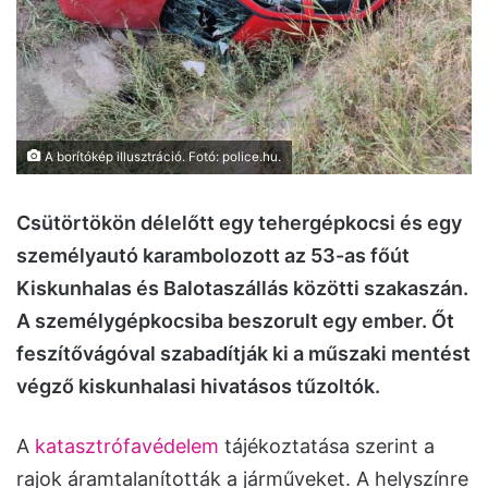
A borítókép illusztráció. Fotó: police.hu.
Csütörtökön délelőtt egy tehergépkocsi és egy
személyautó karambolozott az 53-as főút
Kiskunhalas és Balotaszállás közötti szakaszán.
A személygépkocsiba beszorult egy ember. Őt
feszítővágóval szabadítják ki a műszaki mentést
végző kiskunhalasi hivatásos tűzoltók.
A
katasztrófavédelem
tájékoztatása szerint a
rajok áramtalanították a járműveket. A helyszínre