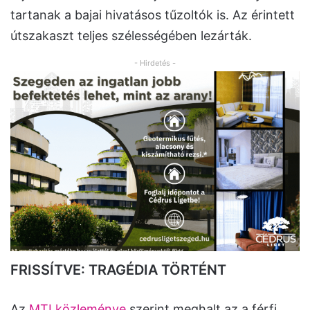
tartanak a bajai hivatásos tűzoltók is. Az érintett
útszakaszt teljes szélességében lezárták.
- Hirdetés -
FRISSÍTVE: TRAGÉDIA TÖRTÉNT
Az
MTI közleménye
szerint meghalt az a férfi,