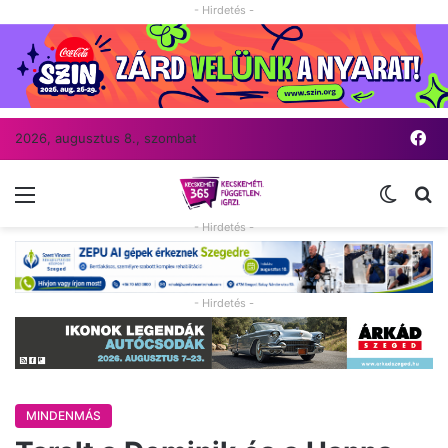
- Hirdetés -
Fa
2026, augusztus 8., szombat
Menü
Switch
Ke
- Hirdetés -
- Hirdetés -
MINDENMÁS