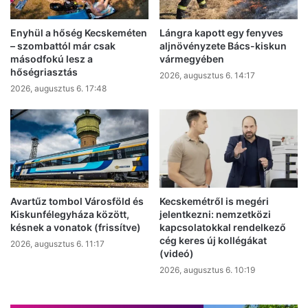
Enyhül a hőség Kecskeméten
Lángra kapott egy fenyves
– szombattól már csak
aljnövényzete Bács-kiskun
másodfokú lesz a
vármegyében
hőségriasztás
2026, augusztus 6. 14:17
2026, augusztus 6. 17:48
Avartűz tombol Városföld és
Kecskemétről is megéri
Kiskunfélegyháza között,
jelentkezni: nemzetközi
késnek a vonatok (frissítve)
kapcsolatokkal rendelkező
cég keres új kollégákat
2026, augusztus 6. 11:17
(videó)
2026, augusztus 6. 10:19