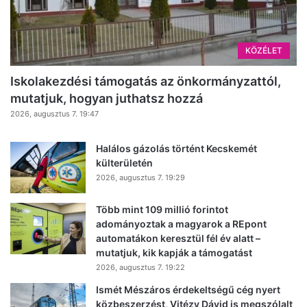
KÖZÉLET
Iskolakezdési támogatás az önkormányzattól,
mutatjuk, hogyan juthatsz hozzá
2026, augusztus 7. 19:47
Halálos gázolás történt Kecskemét
külterületén
2026, augusztus 7. 19:29
Több mint 109 millió forintot
adományoztak a magyarok a REpont
automatákon keresztül fél év alatt –
mutatjuk, kik kapják a támogatást
2026, augusztus 7. 19:22
Ismét Mészáros érdekeltségű cég nyert
közbeszerzést, Vitézy Dávid is megszólalt