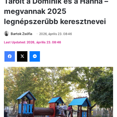
Tarolt a Dominik és a Hanna –
megvannak 2025
legnépszerűbb keresztnevei
Bartok Zsófia
2026, április 23. 08:46
Last Updated: 2026, április 23. 08:46
Facebook
X
Messenger