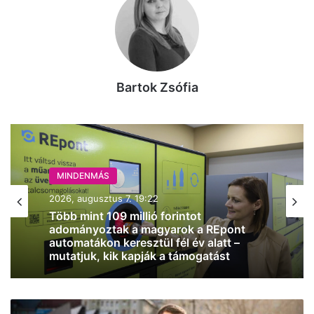
Bartok Zsófia
MINDENMÁS
MINDENMÁS
2026, augusztus 7. 18:01
2026, augusztus 7. 19:22
Pár napig velünk marad a 30 fok körüli
hőmérséklet Kecskeméten
Magyar
Több mint 109 millió forintot