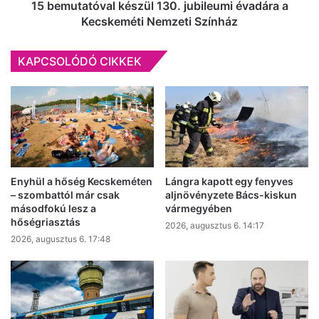
Színház
15 bemutatóval készül 130. jubileumi évadára a
Kecskeméti Nemzeti Színház
KAPCSOLÓDÓ CIKKEK
Enyhül a hőség Kecskeméten
Lángra kapott egy fenyves
– szombattól már csak
aljnövényzete Bács-kiskun
másodfokú lesz a
vármegyében
hőségriasztás
2026, augusztus 6. 14:17
2026, augusztus 6. 17:48