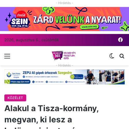
- Hirdetés -
Fa
2026, augusztus 6., csütörtök
Menü
Switch
Ke
- Hirdetés -
KÖZÉLET
Alakul a Tisza-kormány,
megvan, ki lesz a