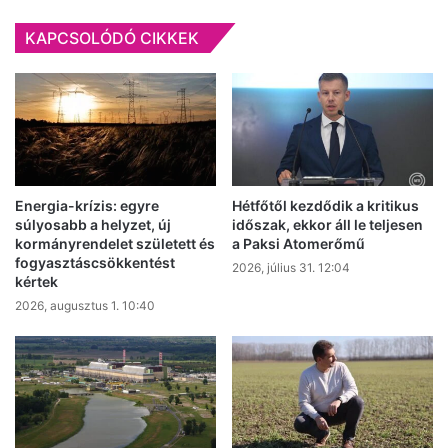
KAPCSOLÓDÓ CIKKEK
Energia-krízis: egyre
Hétfőtől kezdődik a kritikus
súlyosabb a helyzet, új
időszak, ekkor áll le teljesen
kormányrendelet született és
a Paksi Atomerőmű
fogyasztáscsökkentést
2026, július 31. 12:04
kértek
2026, augusztus 1. 10:40