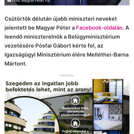
Fotó: Magyar Péter, FB.
Csütörtök délután újabb miniszteri neveket
jelentett be Magyar Péter a
Facebook-oldalán
. A
leendő miniszterelnök a Belügyminisztérium
vezetésére Pósfai Gábort kérte fel, az
Igazságügyi Minisztérium élére Melléthei-Barna
Mártont.
- Hirdetés -