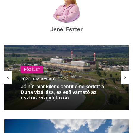
Jenei Eszter
KÖZÉLET
KÖZÉLET
2026, augusztus 5. 16:38
Augusztus 11-én megválaszthatják
2026, augusztus 6. 08:29
Magyarország új köztársasági elnökét
Napsütéses
Jó hír: már kilenc centit emelkedett a
idővel