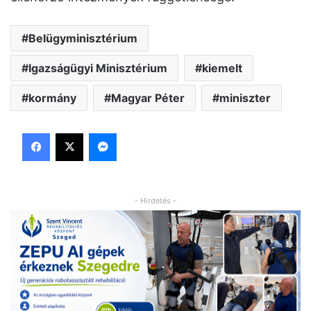
Belügyminisztérium
Igazságügyi Minisztérium
kiemelt
kormány
Magyar Péter
miniszter
Facebook
X
Messenger
- Hirdetés -