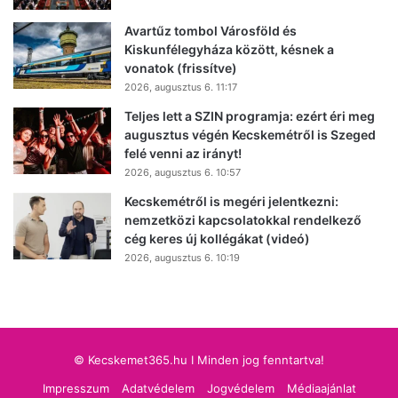
Avartűz tombol Városföld és
Kiskunfélegyháza között, késnek a
vonatok (frissítve)
2026, augusztus 6. 11:17
Teljes lett a SZIN programja: ezért éri meg
augusztus végén Kecskemétről is Szeged
felé venni az irányt!
2026, augusztus 6. 10:57
Kecskemétről is megéri jelentkezni:
nemzetközi kapcsolatokkal rendelkező
cég keres új kollégákat (videó)
2026, augusztus 6. 10:19
© Kecskemet365.hu I Minden jog fenntartva!
Impresszum
Adatvédelem
Jogvédelem
Médiaajánlat