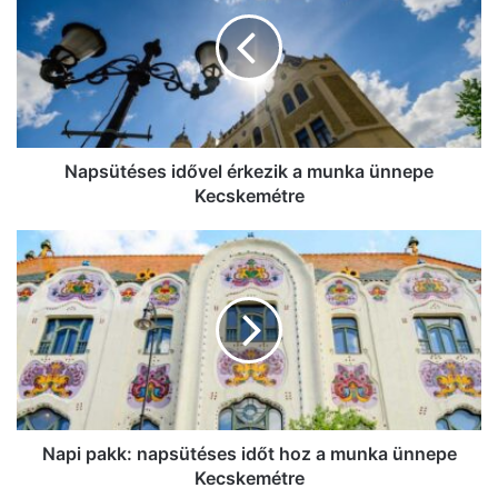
Duna vízállása, és eső várható az
érkezik
osztrák vízgyűjtőkön
a
munka
ünnepe
Kecskemétre
Napsütéses idővel érkezik a munka ünnepe
Kecskemétre
Napi
pakk:
napsütéses
időt
hoz
a
munka
ünnepe
Kecskemétre
Napi pakk: napsütéses időt hoz a munka ünnepe
Kecskemétre