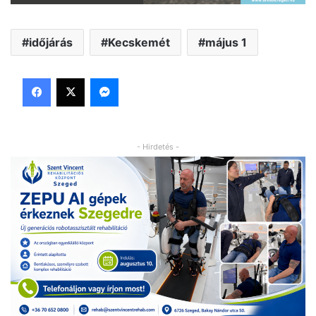
időjárás
Kecskemét
május 1
Facebook
X
Messenger
- Hirdetés -