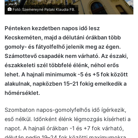
Fotó: Szemereyné Pataki Klaudia FB.
Pénteken kezdetben napos idő lesz
Kecskeméten, majd a délutáni órákban több
gomoly- és fátyolfelhő jelenik meg az égen.
Számottevő csapadék nem várható. Az északi,
északkeleti szél többfelé élénk, néhol erős
lehet. A hajnali minimumok -5 és +5 fok között
alakulnak, napközben 15–21 fokig emelkedik a
hőmérséklet.
Szombaton napos-gomolyfelhős idő ígérkezik,
eső nélkül. Időnként élénk légmozgás kísérheti a
napot. A hajnali órákban -1 és +7 fok várható,
délután pedig 19–24 fok közötti maximumokra