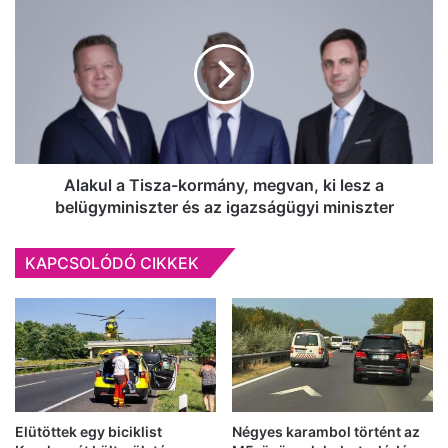
a
a
tetteseket
Tisza-
kormány,
megvan,
ki
lesz
a
belügyminiszter
és
Alakul a Tisza-kormány, megvan, ki lesz a
az
belügyminiszter és az igazságügyi miniszter
igazságügyi
miniszter
KAPCSOLÓDÓ CIKKEK
Elütöttek egy biciklist
Négyes karambol történt az