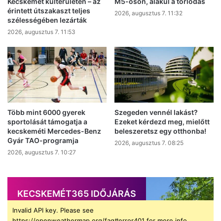
Kecskemét külterületén – az
M5-ösön, alakul a torlódás
érintett útszakaszt teljes
2026, augusztus 7. 11:32
szélességében lezárták
2026, augusztus 7. 11:53
Több mint 6000 gyerek
Szegeden vennél lakást?
sportolását támogatja a
Ezeket kérdezd meg, mielőtt
kecskeméti Mercedes-Benz
beleszeretsz egy otthonba!
Gyár TAO-programja
2026, augusztus 7. 08:25
2026, augusztus 7. 10:27
KECSKEMÉT365 IDŐJÁRÁS
Invalid API key. Please see
https://openweathermap.org/faq#error401 for more info.