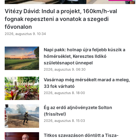
Vitézy Dávid: Indul a projekt, 160km/h-val
fognak repeszteni a vonatok a szegedi
fővonalon
2026, augusztus 9. 10:34
Napi pakk: holnap újra feljebb kúszik a
hőmérséklet, Keresztes Ildikó
születésnapot ünnepel
2026, augusztus 9. 06:30
Vasárnap még mérsékelt marad a meleg,
33 fok várható
2026, augusztus 8. 18:00
Ég az erdő aljnövényzete Solton
(frissítve!)
2026, augusztus 8. 15:03
Titkos szavazáson döntött a Tisza-