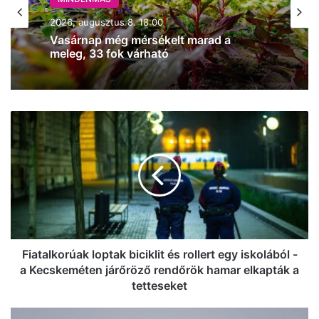
MINDENMÁS
2026, augusztus 8. 15:03
MINDENMÁS
Ég az erdő aljnövényzete Solton
2026, augusztus 8. 18:00
(frissítve!)
Fiatalkorúak
loptak
Vasárnap még mérsékelt marad a
meleg, 33 fok várható
biciklit
és
rollert
egy
iskolából
-
a
Kecskeméten
Fiatalkorúak loptak biciklit és rollert egy iskolából -
járőröző
a Kecskeméten járőröző rendőrök hamar elkapták a
rendőrök
tetteseket
hamar
elkapták
Alakul