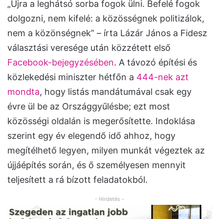
„Újra a leghátsó sorba fogok ülni. Befelé fogok
dolgozni, nem kifelé: a közösségnek politizálok,
nem a közönségnek” – írta Lázár János a Fidesz
választási veresége után közzétett első
Facebook-bejegyzésében
. A távozó építési és
közlekedési miniszter hétfőn a
444-nek azt
mondta
, hogy listás mandátumával csak egy
évre ül be az Országgyűlésbe; ezt most
közösségi oldalán is megerősítette. Indoklása
szerint egy év elegendő idő ahhoz, hogy
megítélhető legyen, milyen munkát végeztek az
újjáépítés során, és ő személyesen mennyit
teljesített a rá bízott feladatokból.
- Hirdetés -