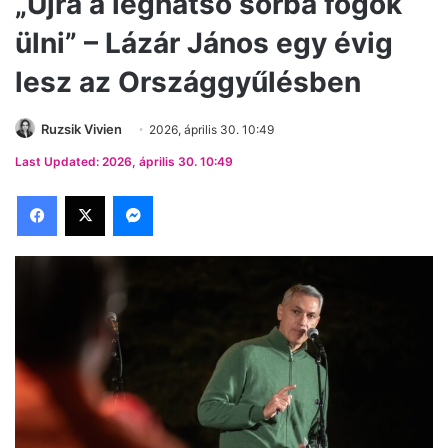
„Újra a leghátsó sorba fogok
ülni” – Lázár János egy évig
lesz az Országgyűlésben
Ruzsik Vivien
2026, április 30. 10:49
Last Updated: 2026, április 30. 10:49
Facebook
X
Messenger