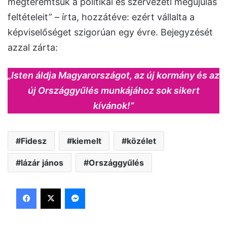
megteremtsük a politikai és szervezeti megújulás
feltételeit” – írta, hozzátéve: ezért vállalta a
képviselőséget szigorúan egy évre. Bejegyzését
azzal zárta:
„Isten áldja Magyarországot, az új kormány és az
új Országgyűlés munkájához sok sikert
kívánok!”
Fidesz
kiemelt
közélet
lázár jános
Országgyűlés
Facebook
X
Messenger