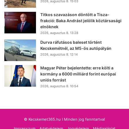
2026, augusztus 8. 15:03
Titkos szavazáson döntött a Tisza-
frakció: Baka Andrást jelölik köztársasági
elnöknek
2026, augusztus 8. 13:28
Durva ráfutásos baleset történt
Kecskemétnél, az M5-ös autópályán
2026, augusztus 8. 12:14
Magyar Péter bejelentette: erre költi a
kormány a 6000 milliárd forint európai
uniós forrást
2026, augusztus 8. 10:54
© Kecskemet365.hu I Minden jog fenntartva!
Impresszum
Adatvédelem
Jogvédelem
Médiaajánlat