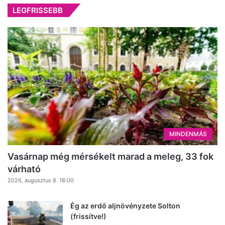
LEGFRISSEBB
MINDENMÁS
Vasárnap még mérsékelt marad a meleg, 33 fok
várható
2026, augusztus 8. 18:00
Ég az erdő aljnövényzete Solton
(frissítve!)