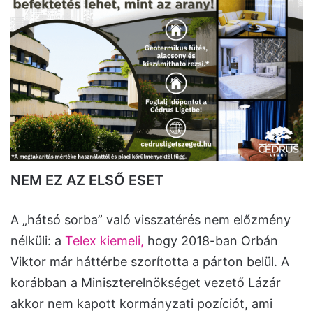
NEM EZ AZ ELSŐ ESET
A „hátsó sorba” való visszatérés nem előzmény
nélküli: a
Telex kiemeli,
hogy 2018-ban Orbán
Viktor már háttérbe szorította a párton belül. A
korábban a Miniszterelnökséget vezető Lázár
akkor nem kapott kormányzati pozíciót, ami