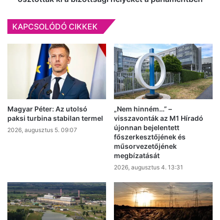
helyeket
a
KAPCSOLÓDÓ CIKKEK
parlamentben
Magyar Péter: Az utolsó
„Nem hinném…” –
paksi turbina stabilan termel
visszavonták az M1 Híradó
újonnan bejelentett
2026, augusztus 5. 09:07
főszerkesztőjének és
műsorvezetőjének
megbízatását
2026, augusztus 4. 13:31