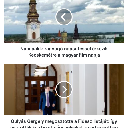
ragyogó
napsütéssel
érkezik
Kecskemétre
a
magyar
film
napja
Napi pakk: ragyogó napsütéssel érkezik
Kecskemétre a magyar film napja
Gulyás
Gergely
megosztotta
a
Fidesz
listáját:
így
osztották
ki
a
Gulyás Gergely megosztotta a Fidesz listáját: így
bizottsági
osztották ki a bizottsági helyeket a parlamentben