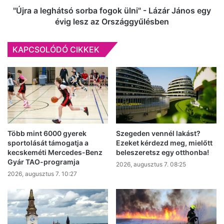
egy
"Újra a leghátsó sorba fogok ülni" - Lázár János egy
évig
évig lesz az Országgyűlésben
lesz
az
KAPCSOLÓDÓ CIKKEK
Országgyűlésben
Több mint 6000 gyerek
Szegeden vennél lakást?
sportolását támogatja a
Ezeket kérdezd meg, mielőtt
kecskeméti Mercedes-Benz
beleszeretsz egy otthonba!
Gyár TAO-programja
2026, augusztus 7. 08:25
2026, augusztus 7. 10:27