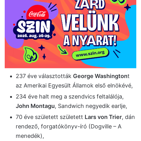
237 éve választották
George Washington
t
az Amerikai Egyesült Államok első elnökévé,
234 éve halt meg a szendvics feltalálója,
John Montagu
, Sandwich negyedik earlje,
70 éve született született
Lars von Trier
, dán
rendező, forgatókönyv-író (Dogville – A
menedék),