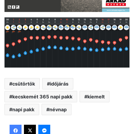
csütörtök
időjárás
kecskemét 365 napi pakk
kiemelt
napi pakk
névnap
Facebook
X
Messenger