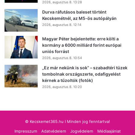
2026, augusztus 8. 13:28
Durva ráfutásos baleset történt
Kecskemétnél, az M5-ös autópályán
2026, augusztus 8. 12:14
Magyar Péter bejelentette: erre költi a
kormány a 6000 milliárd forint európai
uniós forrást
2026, augusztus 8. 10:54
„Ez már nekünk is sok” – szabadtéri tüzek
tombolnak országszerte, odafigyelést
kérnek a tűzoltók (fotók)
2026, augusztus 8. 10:20
© Kecskemet365.hu I Minden jog fenntartva!
Impresszum
Adatvédelem
Jogvédelem
Médiaajánlat