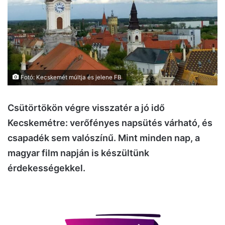
Fotó: Kecskemét múltja és jelene FB
Csütörtökön végre visszatér a jó idő
Kecskemétre: verőfényes napsütés várható, és
csapadék sem valószínű. Mint minden nap, a
magyar film napján is készültünk
érdekességekkel.