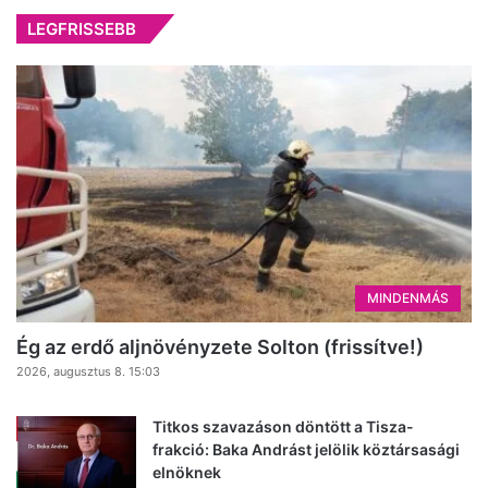
LEGFRISSEBB
MINDENMÁS
Ég az erdő aljnövényzete Solton (frissítve!)
2026, augusztus 8. 15:03
Titkos szavazáson döntött a Tisza-
frakció: Baka Andrást jelölik köztársasági
elnöknek