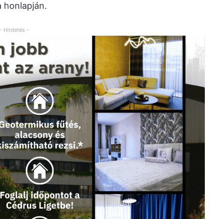
 honlapján.
- Hirdetés -