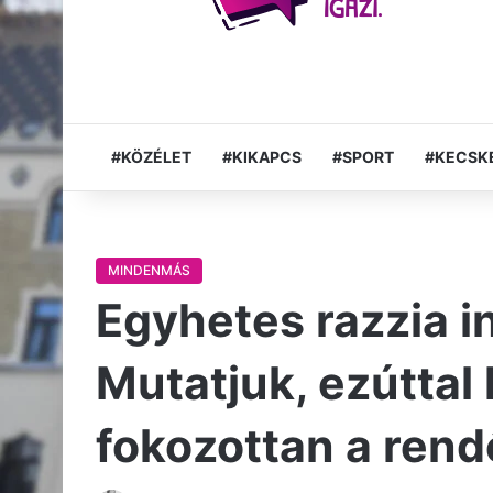
#KÖZÉLET
#KIKAPCS
#SPORT
#KECSK
MINDENMÁS
Egyhetes razzia i
Mutatjuk, ezúttal 
fokozottan a rend