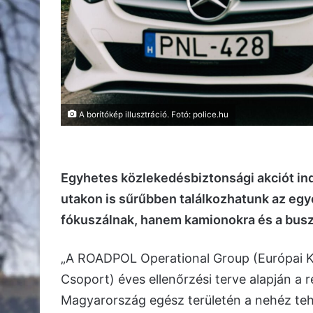
A borítókép illusztráció. Fotó: police.hu
Egyhetes közlekedésbiztonsági akciót ind
utakon is sűrűbben találkozhatunk az eg
fókuszálnak, hanem kamionokra és a busz
„A ROADPOL Operational Group (Európai K
Csoport) éves ellenőrzési terve alapján a 
Magyarország egész területén a nehéz teh