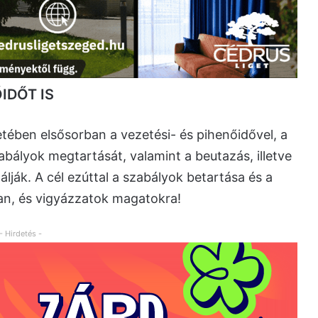
IDŐT IS
tében elsősorban a vezetési- és pihenőidővel, a
abályok megtartását, valamint a beutazás, illetve
lják. A cél ezúttal a szabályok betartása és a
an, és vigyázzatok magatokra!
- Hirdetés -