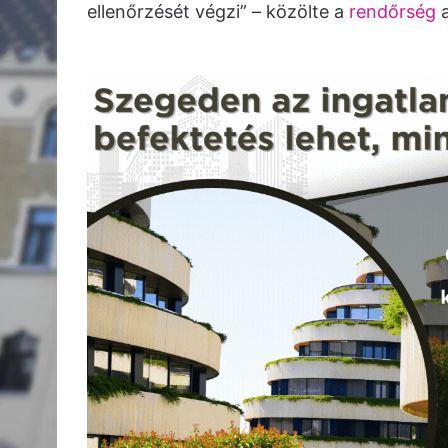
ellenőrzését végzi” – közölte a
rendőrség
a