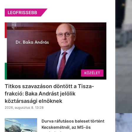
LEGFRISSEBB
KÖZÉLET
Titkos szavazáson döntött a Tisza-
frakció: Baka Andrást jelölik
köztársasági elnöknek
2026, augusztus 8. 13:28
Durva ráfutásos baleset történt
Kecskemétnél, az M5-ös