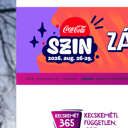
László
2026, augusztus 8., szombat
, boldog névnapot 