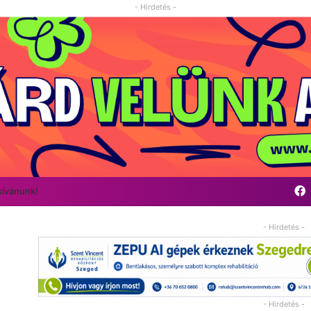
- Hirdetés -
kívánunk!
- Hirdetés -
- Hirdetés -