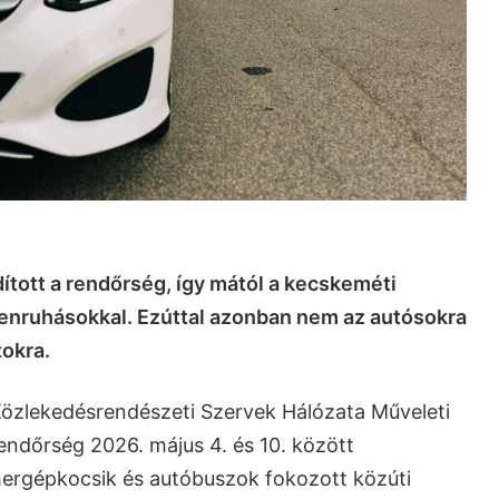
ított a rendőrség, így mától a kecskeméti
yenruhásokkal. Ezúttal azonban nem az autósokra
okra.
özlekedésrendészeti Szervek Hálózata Műveleti
rendőrség 2026. május 4. és 10. között
ergépkocsik és autóbuszok fokozott közúti