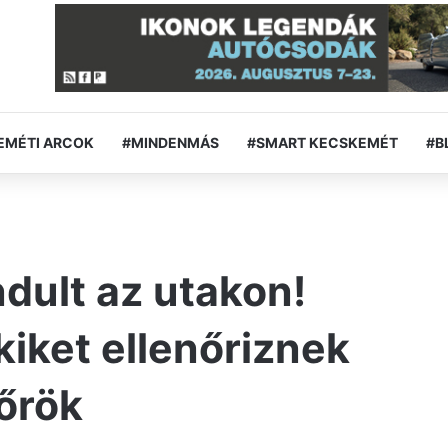
EMÉTI ARCOK
#MINDENMÁS
#SMART KECSKEMÉT
#B
ndult az utakon!
kiket ellenőriznek
őrök