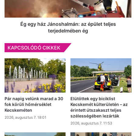
teljes
terjedelmében
ég
Ég egy ház Jánoshalmán: az épület teljes
terjedelmében ég
KAPCSOLÓDÓ CIKKEK
Pár napig velünk marad a 30
Elütöttek egy biciklist
fok körüli hőmérséklet
Kecskemét külterületén – az
Kecskeméten
érintett útszakaszt teljes
szélességében lezárták
2026, augusztus 7. 18:01
2026, augusztus 7. 11:53