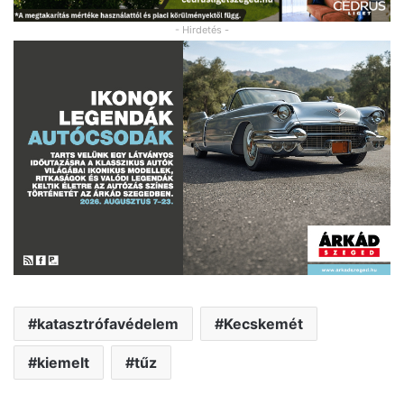
- Hirdetés -
katasztrófavédelem
Kecskemét
kiemelt
tűz