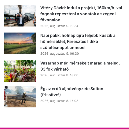
Vitézy Dávid: Indul a projekt, 160km/h-val
fognak repeszteni a vonatok a szegedi
fővonalon
2026, augusztus 9. 10:34
Napi pakk: holnap újra feljebb kúszik a
hőmérséklet, Keresztes Ildikó
születésnapot ünnepel
2026, augusztus 9. 06:30
Vasárnap még mérsékelt marad a meleg,
33 fok várható
2026, augusztus 8. 18:00
Ég az erdő aljnövényzete Solton
(frissítve!)
2026, augusztus 8. 15:03