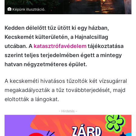
Képünk illusztráció.
Kedden délelőtt tűz ütött ki egy házban,
Kecskemét külterületén, a Hajnalcsillag
utcában. A
katasztrófavédelem
tájékoztatása
szerint teljes terjedelmében égett a mintegy
hatvan négyzetméteres épület.
A kecskeméti hivatásos tűzoltók két vízsugárral
megakadályozták a tűz továbbterjedését, majd
eloltották a lángokat.
- Hirdetés -