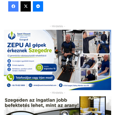
Facebook
X
Messenger
- Hirdetés -
- Hirdetés -