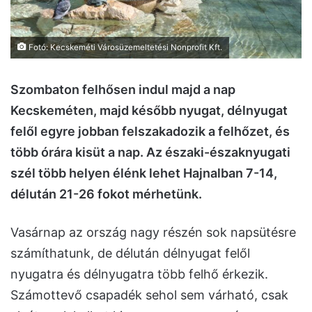
Fotó: Kecskeméti Városüzemeltetési Nonprofit Kft.
Szombaton felhősen indul majd a nap
Kecskeméten, majd később nyugat, délnyugat
felől egyre jobban felszakadozik a felhőzet, és
több órára kisüt a nap. Az északi-északnyugati
szél több helyen élénk lehet Hajnalban 7-14,
délután 21-26 fokot mérhetünk.
Vasárnap az ország nagy részén sok napsütésre
számíthatunk, de délután délnyugat felől
nyugatra és délnyugatra több felhő érkezik.
Számottevő csapadék sehol sem várható, csak