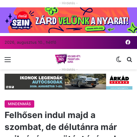
- Hirdetés -
Fa
2026, augusztus 10., hétfő
Menü
Switch
Ke
- Hirdetés -
MINDENMÁS
Felhősen indul majd a
szombat, de délutánra már