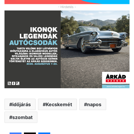
- Hirdetés -
időjárás
Kecskemét
napos
szombat
Facebook
X
Messenger