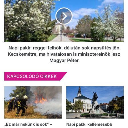
reggel
felhők,
délután
sok
napsütés
jön
Kecskemétre,
ma
Napi pakk: reggel felhők, délután sok napsütés jön
hivatalosan
Kecskemétre, ma hivatalosan is miniszterelnök lesz
is
Magyar Péter
miniszterelnök
lesz
KAPCSOLÓDÓ CIKKEK
Magyar
Péter
„Ez már nekünk is sok” –
Napi pakk: kellemesebb