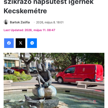
szikrázó napsütést ígérnek
Kecskemétre
Bartok Zsófia
2026, május 8. 18:01
Last Updated: 2026, május 11. 08:47
Facebook
X
Messenger