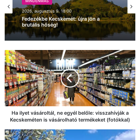
MINDENMÁS
2026, augusztus 9. 16:10
Kamion és személyautó karambolozott
Soltnál, sérült is van
Ha
ilyet
vásároltál,
ne
egyél
belőle:
visszahívják
a
Kecskeméten
is
Ha ilyet vásároltál, ne egyél belőle: visszahívják a
vásárolható
Kecskeméten is vásárolható termékeket (fotókkal)
termékeket
(fotókkal)
Napi
pakk: