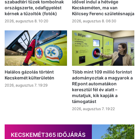
szabadtéri tüzek tombolnak
idővel indul a hétvége
országszerte, odafigyelést
Kecskeméten, ma van
kérnek a tűzoltók (fotók)
Kölcsey Ferenc születésnapja
2026, augusztus 8. 10:20
2026, augusztus 8. 06:30
Halálos gázolás történt
Több mint 109 millió forintot
Kecskemét külterületén
adományoztak a magyarok a
REpont automatákon
2026, augusztus 7. 19:29
keresztül fél év alatt –
mutatjuk, kik kapják a
támogatást
2026, augusztus 7. 19:22
KECSKEMÉT365 IDŐJÁRÁS