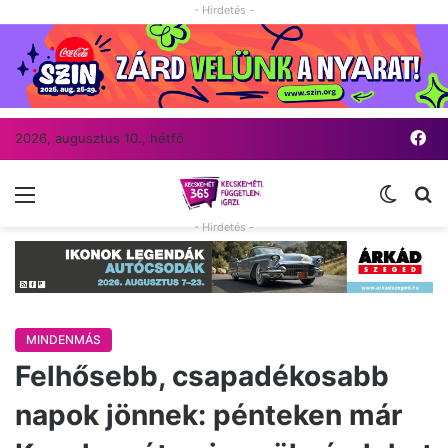
- Hirdetés -
Fa
2026, augusztus 10., hétfő
Menü
Switch
Ke
- Hirdetés -
MINDENMÁS
Felhősebb, csapadékosabb
napok jönnek: pénteken már