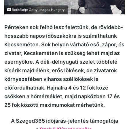
Borítókép: Getty Images Hungary
Pénteken sok felhő lesz felettünk, de rövidebb-
hosszabb napos időszakokra is számíthatunk
Kecskeméten. Sok helyen várható eső, zápor, és
zivatar, Kecskeméten is szükség lehet majd az
esernyőkre. A déli-délnyugati szelet többfelé
kísérik majd élénk, erős lökések, de zivatarok
környezetében viharos széllökések is
előfordulhatnak. Hajnalra 4 és 12 fok közé
csökken a hőmérséklet, majd napközben 17 és
25 fok közötti maximumokat mérhetünk.
A Szeged365 időjárás-jelentés támogatója