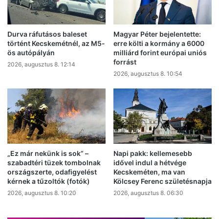
Durva ráfutásos baleset
Magyar Péter bejelentette:
történt Kecskemétnél, az M5-
erre költi a kormány a 6000
ös autópályán
milliárd forint európai uniós
forrást
2026, augusztus 8. 12:14
2026, augusztus 8. 10:54
„Ez már nekünk is sok” –
Napi pakk: kellemesebb
szabadtéri tüzek tombolnak
idővel indul a hétvége
országszerte, odafigyelést
Kecskeméten, ma van
kérnek a tűzoltók (fotók)
Kölcsey Ferenc születésnapja
2026, augusztus 8. 10:20
2026, augusztus 8. 06:30