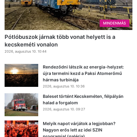
MINDENMÁS
Pótlóbuszok járnak több vonat helyett is a
kecskeméti vonalon
2026, augusztus 10. 10:44
Rendeződni látszik az energia-helyzet:
újra termelni kezd a Paksi Atomerőmű
hármas turbinája
2026, augusztus 10. 10:36
Baleset történt Kecskeméten, félpályán
halad a forgalom
2026, augusztus 10. 09:27
Melyik napot várjátok a legjobban?
Nagyon erős lett az idei SZIN
programja! (galéria)