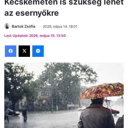
Kecskeméten is szükség lehet
az esernyőkre
Bartok Zsófia
2026, május 14. 18:01
Last Updated: 2026, május 15. 13:50
Facebook
X
Messenger