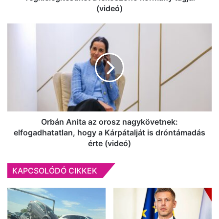
(videó)
Orbán
Anita
az
orosz
nagykövetnek:
elfogadhatatlan,
hogy
a
Kárpátalját
is
Orbán Anita az orosz nagykövetnek:
dróntámadás
elfogadhatatlan, hogy a Kárpátalját is dróntámadás
érte
érte (videó)
(videó)
KAPCSOLÓDÓ CIKKEK