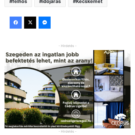
felhős
időjárás
Kecskemét
Facebook
X
Messenger
- Hirdetés -
- Hirdetés -