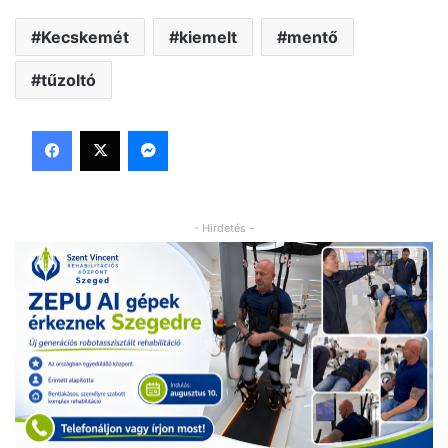
Kecskemét
kiemelt
mentő
tűzoltó
Facebook
X
Messenger
- Hirdetés -