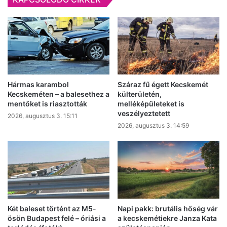
átlagkereset
hazánkban
Hármas karambol
Száraz fű égett Kecskemét
Kecskeméten – a balesethez a
külterületén,
mentőket is riasztották
melléképületeket is
veszélyeztetett
2026, augusztus 3. 15:11
2026, augusztus 3. 14:59
Két baleset történt az M5-
Napi pakk: brutális hőség vár
ösön Budapest felé – óriási a
a kecskemétiekre Janza Kata