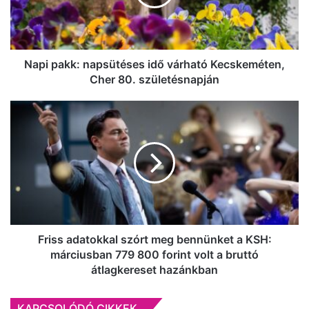
Kecskeméten,
Cher
80.
születésnapján
Napi pakk: napsütéses idő várható Kecskeméten,
Cher 80. születésnapján
Friss
adatokkal
szórt
meg
bennünket
a
KSH:
márciusban
779
800
Friss adatokkal szórt meg bennünket a KSH:
forint
márciusban 779 800 forint volt a bruttó
volt
átlagkereset hazánkban
a
bruttó
KAPCSOLÓDÓ CIKKEK