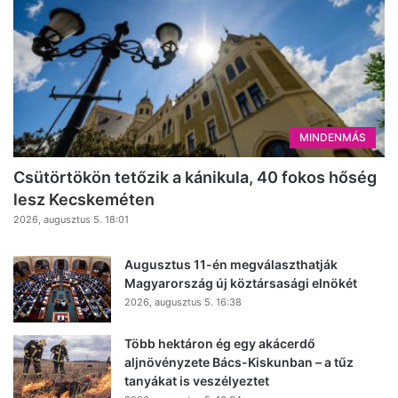
MINDENMÁS
Csütörtökön tetőzik a kánikula, 40 fokos hőség
lesz Kecskeméten
2026, augusztus 5. 18:01
Augusztus 11-én megválaszthatják
Magyarország új köztársasági elnökét
2026, augusztus 5. 16:38
Több hektáron ég egy akácerdő
aljnövényzete Bács-Kiskunban – a tűz
tanyákat is veszélyeztet