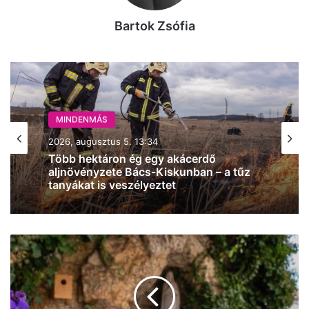
Bartok Zsófia
MINDENMÁS
2026, augusztus 5. 13:34
Több hektáron ég egy akácerdő
aljnövényzete Bács-Kiskunban – a tűz
tanyákat is veszélyeztet
Napi
pakk:
napsütéses
idő
várható