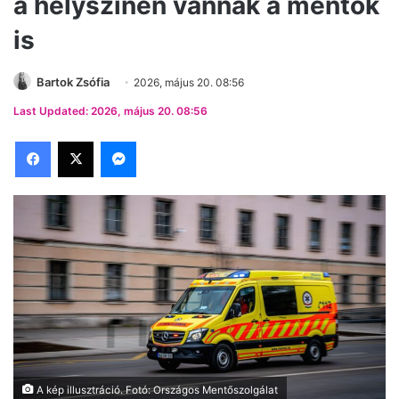
a helyszínen vannak a mentők
is
Bartok Zsófia
2026, május 20. 08:56
Last Updated: 2026, május 20. 08:56
Facebook
X
Messenger
A kép illusztráció. Fotó: Országos Mentőszolgálat